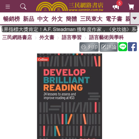
5
暢銷榜
新品
中文
外文
簡體
三民東大
電子書
親子
GO
界指標大獎肯定！A.F. Steadman 獲年度作家，《史坎德》
三民網路書店
外文書
語言學習
語言藝術與學科
、
熱搜：
東野圭吾
高希均教授回憶錄
、
、
、
The Odyssey
父親節
如果歷
列印
評論
、
、
史是一群喵
暑期推薦
國際布克
、
、
獎 臺灣漫遊錄
方念華
台灣的李
、
、
登輝時代
數學女孩：黎曼猜想
偉大的迷走神經