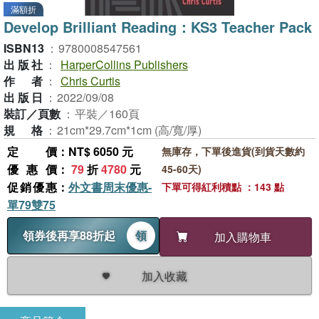
滿額折
Develop Brilliant Reading：KS3 Teacher Pack
ISBN13
：
9780008547561
出版社
：
HarperCollins Publishers
作者
：
Chris Curtis
出版日
：
2022/09/08
裝訂／頁數
：
平裝／160頁
規格
：
21cm*29.7cm*1cm (高/寬/厚)
定價
：NT$ 6050 元
無庫存，下單後進貨(到貨天數約
優惠價
：
79
折
4780
元
45-60天)
促銷優惠
：
外文書周末優惠-
下單可得紅利積點 ：143 點
單79雙75
領券後再享88折起
領
加入購物車
加入收藏