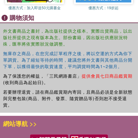
three supplementary tests for extra practice and flexibility· Provide
優惠方式：
加入即送50元購書金
優惠方式：
19折起
targeted support for those furthest behind with further suggested
購物須知
texts and guidanceImprove retention of new content from students
marking, correcting and reflecting on their own work· Easy to
weave into existing schemes of work with the flexible,
外文書商品之書封，為出版社提供之樣本。實際出貨商品，以出
版社所提供之現有版本為主。部份書籍，因出版社供應狀況特
customisable and supportive approach and Microsoft and Google
殊，匯率將依實際狀況做調整。
compatible files
無庫存之商品，在您完成訂單程序之後，將以空運的方式為你下
單調貨。為了縮短等待的時間，建議您將外文書與其他商品分開
下單，以獲得最快的取貨速度，平均調貨時間為1~2個月。
為了保護您的權益，「三民網路書店」
提供會員七日商品鑑賞期
(收到商品為起始日)。
若要辦理退貨，請在商品鑑賞期內寄回，且商品必須是全新狀態
與完整包裝(商品、附件、發票、隨貨贈品等)否則恕不接受退
貨。
網站導航 >>