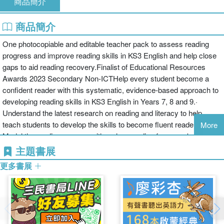
商品簡介
商品簡介
One photocopiable and editable teacher pack to assess reading
progress and improve reading skills in KS3 English and help close
gaps to aid reading recovery.Finalist of Educational Resources
Awards 2023 Secondary Non-ICTHelp every student become a
confident reader with this systematic, evidence-based approach to
developing reading skills in KS3 English in Years 7, 8 and 9.·
Understand the latest research on reading and literacy to help
teach students to develop the skills to become fluent readers·
More
Model the reading process with a clear reading framework,
purposeful reading and carefully designed questions on a range of
主題書展
texts· Save time with age-appropriate, diverse texts covering
更多書展
modern prose, non-fiction, pre-1914 prose and poetry· Access
everything needed to identify and close precise knowledge gaps
with extracts, short assessment tests, mark schemes, literacy
skills grid and worksheets addressing key reading skills· Follow a
consistent approach with nine tests, one per term for KS3, plus