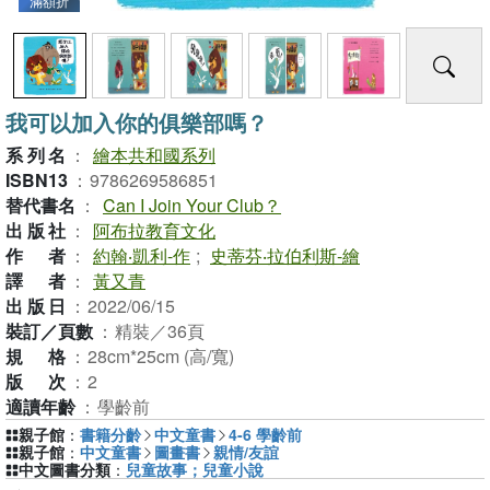
滿額折
我可以加入你的俱樂部嗎？
系列名
：
繪本共和國系列
ISBN13
：
9786269586851
替代書名
：
Can I Join Your Club？
出版社
：
阿布拉教育文化
作者
：
約翰‧凱利-作
;
史蒂芬‧拉伯利斯-繪
譯者
：
黃又青
出版日
：
2022/06/15
裝訂／頁數
：
精裝／36頁
規格
：
28cm*25cm (高/寬)
版次
：
2
適讀年齡
：
學齡前
親子館
：
書籍分齡
中文童書
4-6 學齡前
親子館
：
中文童書
圖畫書
親情/友誼
中文圖書分類
：
兒童故事；兒童小說