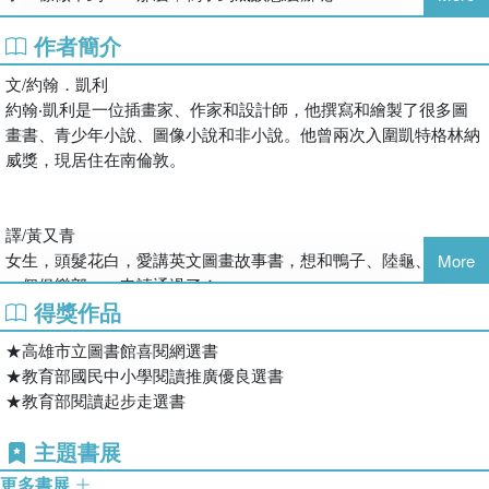
作者簡介
★高雄市立圖書館喜閱網選書
★教育部國民中小學閱讀推廣優良選書
文/約翰．凱利
★教育部閱讀起步走選書
約翰‧凱利是一位插畫家、作家和設計師，他撰寫和繪製了很多圖
畫書、青少年小說、圖像小說和非小說。他曾兩次入圍凱特格林納
威獎，現居住在南倫敦。
譯/黃又青
女生，頭髮花白，愛講英文圖畫故事書，想和鴨子、陸龜、兔子同
More
一個俱樂部……申請通過了！
得獎作品
★高雄市立圖書館喜閱網選書
★教育部國民中小學閱讀推廣優良選書
★教育部閱讀起步走選書
主題書展
更多書展