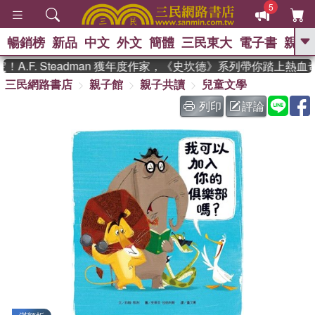
5
暢銷榜
新品
中文
外文
簡體
三民東大
電子書
親子
GO
.F. Steadman 獲年度作家，《史坎德》系列帶你踏上熱血奇
三民網路書店
親子館
親子共讀
兒童文學
、
、
熱搜：
東野圭吾
The Odyssey
、
、
父親節
如果歷史是一群喵
暑期
列印
評論
、
、
推薦
國際布克獎 臺灣漫遊錄
方
、
、
念華
台灣的李登輝時代
數學女
、
孩：黎曼猜想
偉大的迷走神經