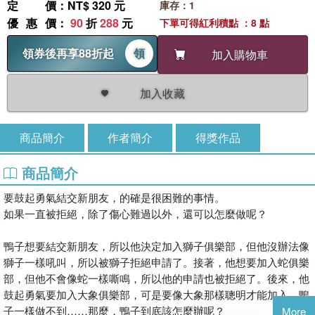
定價
：NT$ 320 元
庫存：1
優惠價
：
90
折
288
元
下單可得紅利積點 ：8 點
領券後再享88折起
領
加入購物車
加入收藏
商品簡介
作者簡介
得獎作品
商品簡介
要鼓起勇氣結交新朋友，的確是很困難的事情。
如果一直被拒絕，除了傷心難過以外，還可以怎麼做呢？
鴨子想要結交新朋友，所以他決定加入獅子俱樂部，但他沒辦法像
獅子一樣吼叫，所以被獅子拒絕申請了。接著，他想要加入蛇俱樂
部，但他不會像蛇一樣嘶鳴，所以他的申請也被拒絕了。後來，他
鼓起勇氣要加入大象俱樂部，可是要像大象那樣聰明才能加入，鴨
子一樣做不到……那麼，鴨子到底該怎麼辦呢？
More