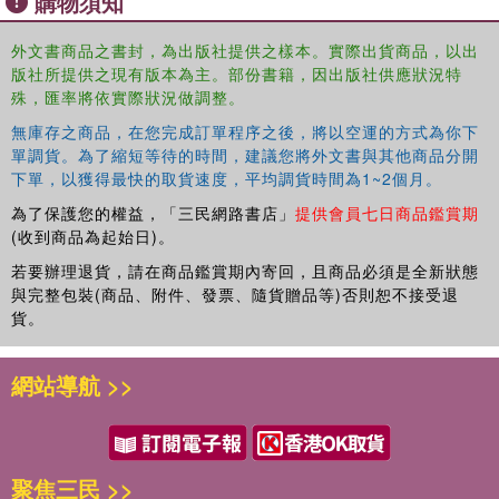
購物須知
transnational capital relations. The author also shows how
the state and non-state actors, most prominently
外文書商品之書封，為出版社提供之樣本。實際出貨商品，以出
paramilitaries, are involved in this relationship of violence.
版社所提供之現有版本為主。部份書籍，因出版社供應狀況特
The book highlights implications for meaningful and
殊，匯率將依實際狀況做調整。
sustainable peace in post-conflict contexts.
無庫存之商品，在您完成訂單程序之後，將以空運的方式為你下
This book will be of great interest to students and scholars
單調貨。為了縮短等待的時間，建議您將外文書與其他商品分開
下單，以獲得最快的取貨速度，平均調貨時間為1~2個月。
of international relations, gender studies, and conflict
studies; as well as policymakers, (non)governmental
為了保護您的權益，「三民網路書店」
提供會員七日商品鑑賞期
organizations, and practitioners interested in conflict and
(收到商品為起始日)。
security.
若要辦理退貨，請在商品鑑賞期內寄回，且商品必須是全新狀態
與完整包裝(商品、附件、發票、隨貨贈品等)否則恕不接受退
貨。
網站導航 >>
聚焦三民 >>