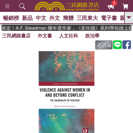
5
暢銷榜
新品
中文
外文
簡體
三民東大
電子書
親子
GO
定！A.F. Steadman 獲年度作家，《史坎德》系列帶你踏上
三民網路書店
外文書
人文社科
政治學
、
熱搜：
東野圭吾
高希均教授回憶錄
、
、
、
The Odyssey
父親節
花開錦
評論
、
、
、
繡
暑期推薦
方念華
台灣的
、
李登輝時代
數學女孩：黎曼猜想
、
、
偉大的迷走神經
如果歷史是一
、
群喵
臺灣漫遊錄