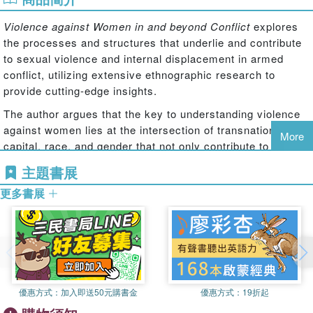
Violence against Women in and beyond Conflict
explores
the processes and structures that underlie and contribute
to sexual violence and internal displacement in armed
conflict, utilizing extensive ethnographic research to
provide cutting-edge insights.
The author argues that the key to understanding violence
against women lies at the intersection of transnational
More
capital, race, and gender that not only contribute to its
production but also to its persistence. The book uses the
主題書展
Colombian armed conflict as the primary case study but
更多書展
develops a broader framework for theorizing the
relationship between the global political economy, the
history of coloniality, and intersectional constructions of
gender and race with regard to conflict and violence. It
offers an understanding of violence against women as not
isolated from, but part and a symptom of, a larger system
of political, social, and economic inequality that is rooted
優惠方式：
加入即送50元購書金
優惠方式：
19折起
in colonialism, and exploited and exacerbated by