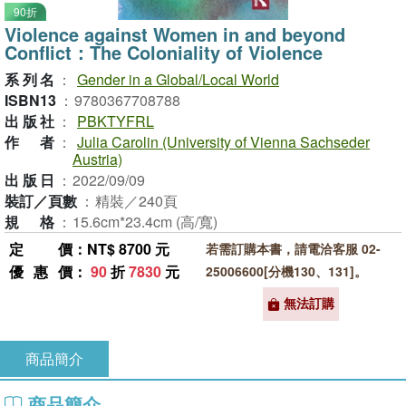
90折
Violence against Women in and beyond
Conflict：The Coloniality of Violence
系列名
：
Gender in a Global/Local World
ISBN13
：
9780367708788
出版社
：
PBKTYFRL
作者
：
Julia Carolin (University of Vienna Sachseder
Austria)
出版日
：
2022/09/09
裝訂／頁數
：
精裝／240頁
規格
：
15.6cm*23.4cm (高/寬)
定價
：NT$ 8700 元
若需訂購本書，請電洽客服 02-
優惠價
：
90
折
7830
元
25006600[分機130、131]。
無法訂購
商品簡介
商品簡介