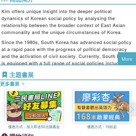
Kim offers unique insight into the deeper political
dynamics of Korean social policy by analysing the
relationship between the broader context of East Asian
commonality and the unique circumstances of Korea.
Since the 1980s, South Korea has advanced social policy
at a rapid pace with the progress of political democracy
and the activation of civil society. Currently, South Korea
More
is equipped with a full range of social policies including
public assistance, social insurance, and social services.
主題書展
However, South Korea''s road to a remarkable social
更多書展
policy accomplishment was not a smooth one and
controversies sizzled over the values, directions, and
methods of social policy. Kim delves into the political
dynamics of Korea''s social policy, spanning from the
traditional kingdom era to contemporary South Korea. In
doing so he examines the influences of Confucianism,
developmental welfareism, and the responses to the Asian
優惠方式：
加入即送50元購書金
優惠方式：
19折起
economic crisis in shaping these policies.