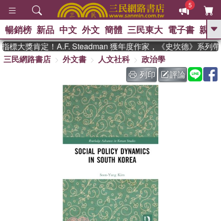
5
暢銷榜
新品
中文
外文
簡體
三民東大
電子書
親子
GO
標大獎肯定！A.F. Steadman 獲年度作家，《史坎德》系列
三民網路書店
外文書
人文社科
政治學
、
、
熱搜：
東野圭吾
The Odyssey
、
如果歷史是一群喵
國際布克獎 臺灣
列印
評論
、
、
漫遊錄
方念華
台灣的李登輝時
、
、
代
數學女孩：黎曼猜想
偉大的
迷走神經