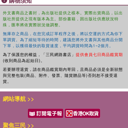
購物須知
An important resource not only for scholars and students
外文書商品之書封，為出版社提供之樣本。實際出貨商品，以出
of Korean society and social policy, but also for scholars
版社所提供之現有版本為主。部份書籍，因出版社供應狀況特
of social policy more broadly, especially those with a
殊，匯率將依實際狀況做調整。
focus on other East Asian countries.
無庫存之商品，在您完成訂單程序之後，將以空運的方式為你下
單調貨。為了縮短等待的時間，建議您將外文書與其他商品分開
下單，以獲得最快的取貨速度，平均調貨時間為1~2個月。
為了保護您的權益，「三民網路書店」
提供會員七日商品鑑賞期
(收到商品為起始日)。
若要辦理退貨，請在商品鑑賞期內寄回，且商品必須是全新狀態
與完整包裝(商品、附件、發票、隨貨贈品等)否則恕不接受退
貨。
網站導航 >>
聚焦三民 >>