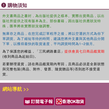
disciplinary approach to gift-giving that invites
購物須知
comparisons between various facets of this phenomenon
through time and across societies.
外文書商品之書封，為出版社提供之樣本。實際出貨商品，以出
版社所提供之現有版本為主。部份書籍，因出版社供應狀況特
The book will interest a wide range of scholars working in
殊，匯率將依實際狀況做調整。
anthropology, history, literary criticism, religious studies,
and contemporary digital culture. It will primarily appeal to
無庫存之商品，在您完成訂單程序之後，將以空運的方式為你下
university educators and researchers of political culture,
單調貨。為了縮短等待的時間，建議您將外文書與其他商品分開
下單，以獲得最快的取貨速度，平均調貨時間為1~2個月。
pre-modern religion, social relations, and the relationship
between commerce and gifts.
為了保護您的權益，「三民網路書店」
提供會員七日商品鑑賞期
(收到商品為起始日)。
若要辦理退貨，請在商品鑑賞期內寄回，且商品必須是全新狀態
與完整包裝(商品、附件、發票、隨貨贈品等)否則恕不接受退
貨。
網站導航 >>