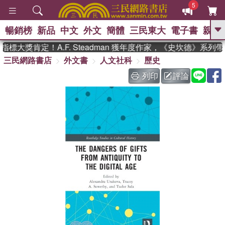
5
暢銷榜
新品
中文
外文
簡體
三民東大
電子書
親子
GO
標大獎肯定！A.F. Steadman 獲年度作家，《史坎德》系列
三民網路書店
外文書
人文社科
歷史
、
、
熱搜：
東野圭吾
The Odyssey
、
、
父親節
如果歷史是一群喵
暑期
列印
評論
、
、
推薦
國際布克獎 臺灣漫遊錄
方
、
、
念華
台灣的李登輝時代
數學女
、
孩：黎曼猜想
偉大的迷走神經