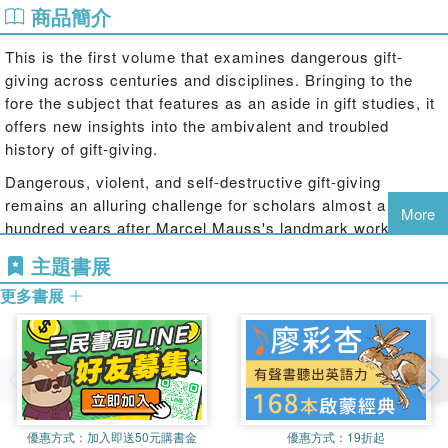
商品簡介
This is the first volume that examines dangerous gift-
giving across centuries and disciplines. Bringing to the
fore the subject that features as an aside in gift studies, it
offers new insights into the ambivalent and troubled
history of gift-giving.
Dangerous, violent, and self-destructive gift-giving
remains an alluring challenge for scholars almost a
More
hundred years after Marcel Mauss's landmark work on the
gift. Globally, the notion of toxic and fateful gifts has
主題書展
haunted mythologies, folklores, and literatures for
更多書展
millennia. This book problematizes what stands behind the
notion of the ''dangerous gift'' and demonstrates how this
operational term may help us to better understand the role
and place of gift-giving from antiquity to the present
through a series of case studies ranging from ancient
Zoroastrianism to modern digital dating. The book
develops a complex historical, cross-cultural, and multi-
優惠方式：
加入即送50元購書金
優惠方式：
19折起