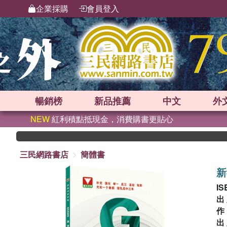
企業採購
會員登入
暢銷榜
新品
推薦
中文
外
NEW
紅利積點抵現金，消費購書更貼心
三民網路書店
簡體書
新
IS
出
出