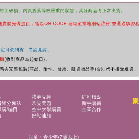
封面破損、內頁脫落等較嚴重的狀態，其餘商品將正常出貨。
無實體光碟提供，需以QR CODE 連結至當地網站註冊“並通過驗證
確定可調到貨，尚請見諒。
期
(收到商品為起始日)。
態與完整包裝(商品、附件、發票、隨貨贈品等)否則恕不接受退貨。
募
禮券兌換
紅利積點
聚
書館分類法
常見問題
新手購書
購/編目
空中大學購書
企業合作
換
好站連結
兒童・青少年(7歲以上)