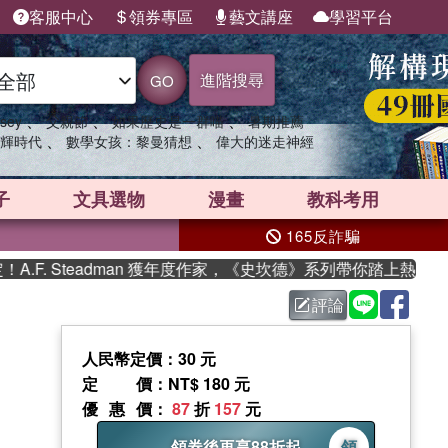
客服中心
領券專區
藝文講座
學習平台
進階搜尋
GO
、
、
、
sey
父親節
如果歷史是一群喵
暑期推薦
、
、
輝時代
數學女孩：黎曼猜想
偉大的迷走神經
子
文具選物
漫畫
教科考用
165反詐騙
. Steadman 獲年度作家，《史坎德》系列帶你踏上熱血奇幻
評論
人民幣定價：30 元
定價
：NT$ 180 元
優惠價
：
87
折
157
元
領券後再享88折起
領