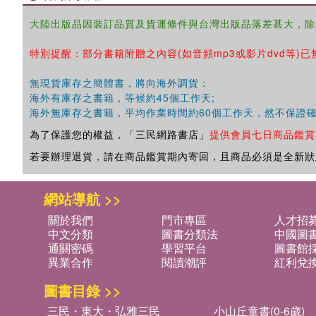
大陸出版品因裝訂品質及貨運條件與台灣出版品落差甚大，除
特別提醒：部分書籍附贈之內容(如音頻mp3或影片dvd等)已
無現貨庫存之簡體書，將向海外調貨：
海外有庫存之書籍，等候約45個工作天;
海外無庫存之書籍，平均作業時間約60個工作天，然不保證
為了保護您的權益，「三民網路書店」
提供會員七日商品鑑賞
若要辦理退貨，請在商品鑑賞期內寄回，且商品必須是全新狀
網站導航 >>
關於我們
門市專區
人才招
中文分類
圖書分類法
中國圖
通關密碼
學習平台
圖書館採
異業合作
閱讀潮評
紅利兌
圖書目錄 >>
三民・東大・弘雅三民
小山丘童書(0-6歲)