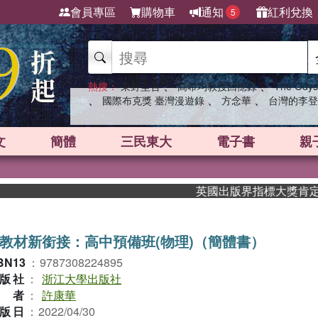
會員專區
購物車
通知
紅利兌換
5
、
、
熱搜：
東野圭吾
高希均教授回憶錄
The Odys
、
、
、
國際布克獎 臺灣漫遊錄
方念華
台灣的李登
文
簡體
三民東大
電子書
親
英國出版界指標大獎肯定！A.F
教材新銜接：高中預備班(物理)（簡體書）
BN13
：
9787308224895
版社
：
浙江大學出版社
作者
：
許康華
版日
：
2022/04/30