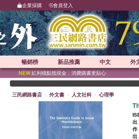
企業採購
會員登入
暢銷榜
新品
推薦
中文
外
NEW
紅利積點抵現金，消費購書更貼心
三民網路書店
外文書
人文社科
心理學
Th
IS
出
出