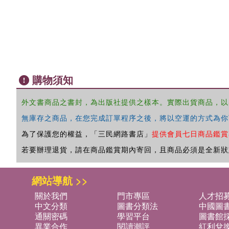
購物須知
外文書商品之書封，為出版社提供之樣本。實際出貨商品，以
無庫存之商品，在您完成訂單程序之後，將以空運的方式為你
為了保護您的權益，「三民網路書店」
提供會員七日商品鑑賞
若要辦理退貨，請在商品鑑賞期內寄回，且商品必須是全新狀
網站導航 >>
關於我們
門市專區
人才招
中文分類
圖書分類法
中國圖
通關密碼
學習平台
圖書館採
異業合作
閱讀潮評
紅利兌