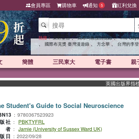
會員專區
購物車
通知
紅利兌換
5
、
、
熱搜：
東野圭吾
高希均教授回憶錄
The Odys
、
、
、
國際布克獎 臺灣漫遊錄
方念華
台灣的李登
文
簡體
三民東大
電子書
親
英國出版界指標大獎肯
e Student's Guide to Social Neuroscience
BN13
：
9780367523923
版社
：
PBKTYFRL
作者
：
Jamie (University of Sussex Ward UK)
版日
：
2022/09/28