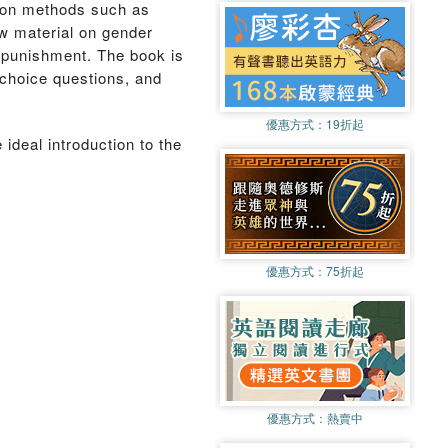
l on methods such as
ew material on gender
c punishment. The book is
 choice questions, and
優惠方式：
19折起
e ideal introduction to the
優惠方式：
75折起
優惠方式：
熱賣中