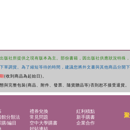
出版社所提供之現有版本為主。部份書籍，因出版社供應狀況特殊
下單調貨。為了縮短等待的時間，建議您將外文書與其他商品分開下
期
(收到商品為起始日)。
態與完整包裝(商品、附件、發票、隨貨贈品等)否則恕不接受退貨。
募
禮券兌換
紅利積點
聚
書館分類法
常見問題
新手購書
購/編目
空中大學購書
企業合作
換
好站連結