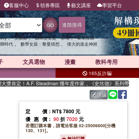
客服中心
領券專區
藝文講座
學習平台
進階搜尋
GO
、
、
、
sey
父親節
如果歷史是一群喵
暑期推薦
、
、
輝時代
數學女孩：黎曼猜想
偉大的迷走神經
子
文具選物
漫畫
教科考用
165反詐騙
定！A.F. Steadman 獲年度作家，《史坎德》系列帶你踏上
評論
定價
：NT$ 7800 元
優惠價
：
90
折
7020
元
若需訂購本書，請電洽客服 02-25006600[分機
130、131]。
無法訂購