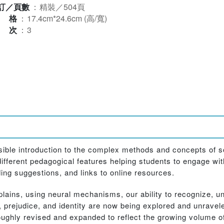
訂／頁數
：
精裝／504頁
規格
：
17.4cm*24.6cm (高/寬)
版次
：
3
sible introduction to the complex methods and concepts of s
ferent pedagogical features helping students to engage with
ng suggestions, and links to online resources.
plains, using neural mechanisms, our ability to recognize, u
 prejudice, and identity are now being explored and unravel
roughly revised and expanded to reflect the growing volume o