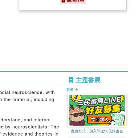
主題書展
更多
ocial neuroscience, with
 the material, including
nderstand, and interact
ed by neuroscientists. The
優惠方式：
加入即送50元購書金
f evidence and theories in