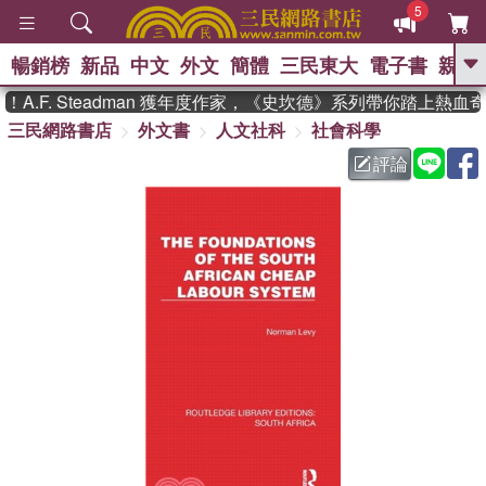
5
暢銷榜
新品
中文
外文
簡體
三民東大
電子書
親子
GO
.F. Steadman 獲年度作家，《史坎德》系列帶你踏上熱血奇
三民網路書店
外文書
人文社科
社會科學
、
熱搜：
東野圭吾
高希均教授回憶錄
、
、
、
The Odyssey
父親節
如果歷
評論
、
、
史是一群喵
暑期推薦
國際布克
、
、
獎 臺灣漫遊錄
方念華
台灣的李
、
、
登輝時代
數學女孩：黎曼猜想
偉大的迷走神經