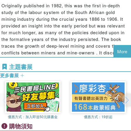
Originally published in 1982, this was the first in-depth
study of the labour system of the South African gold
mining industry during the crucial years 1886 to 1906. It
provided an insight into the early period but was relevant
for much longer, as many of the policies decided upon in
the formative years of the industry persisted. The book
traces the growth of deep-level mining and covers the
More
conflicts between miners and mine-owners . It discusses
the effects on the gold mining industry of the Anglo-Boer
主題書展
War, and the role of the mine-owners in that conflict. It
also examines the role of Chinese labour as a strategy in
更多書展
the defence of the labour structure and finally discusses
the origins of the racially discriminatory legislation which
characterized the Apartheid system.
優惠方式：
加入即送50元購書金
優惠方式：
19折起
購物須知