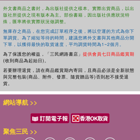
外文書商品之書封，為出版社提供之樣本。實際出貨商品，以出
版社所提供之現有版本為主。部份書籍，因出版社供應狀況特
殊，匯率將依實際狀況做調整。
無庫存之商品，在您完成訂單程序之後，將以空運的方式為你下
單調貨。為了縮短等待的時間，建議您將外文書與其他商品分開
下單，以獲得最快的取貨速度，平均調貨時間為1~2個月。
為了保護您的權益，「三民網路書店」
提供會員七日商品鑑賞期
(收到商品為起始日)。
若要辦理退貨，請在商品鑑賞期內寄回，且商品必須是全新狀態
與完整包裝(商品、附件、發票、隨貨贈品等)否則恕不接受退
貨。
網站導航 >>
聚焦三民 >>