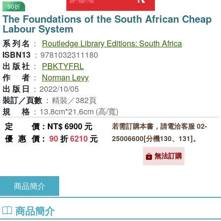
90折
The Foundations of the South African Cheap
Labour System
系列名
：
Routledge Library Editions: South Africa
ISBN13
：
9781032311180
出版社
：
PBKTYFRL
作者
：
Norman Levy
出版日
：
2022/10/05
裝訂／頁數
：
精裝／382頁
規格
：
13.8cm*21.6cm (高/寬)
定價
：NT$ 6900 元
若需訂購本書，請電洽客服 02-
優惠價
：
90
折
6210
元
25006600[分機130、131]。
無法訂購
商品簡介
商品簡介