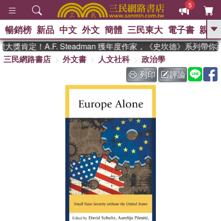
5
暢銷榜
新品
中文
外文
簡體
三民東大
電子書
親子
GO
獎肯定！A.F. Steadman 獲年度作家，《史坎德》系列帶你
三民網路書店
外文書
人文社科
政治學
、
熱搜：
東野圭吾
高希均教授回憶錄
、
、
、
The Odyssey
父親節
如果歷
列印
評論
、
、
史是一群喵
暑期推薦
國際布克
、
、
獎 臺灣漫遊錄
方念華
台灣的李
、
、
登輝時代
數學女孩：黎曼猜想
偉大的迷走神經