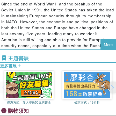
Since the end of World War II and the breakup of the
Soviet Union in 1991, the United States has taken the lead
in maintaining European security through its membership
in NATO. However, the economic and political positions of
both the United States and Europe have changed in the
last seventy-five years, leading many to wonder if
America is still willing and able to provide for Europe's
More
security needs, especially at a time when the Russian
Federation has become a more aggressive military and
主題書展
political player.
Europe Alone explores the prospects of
European security in a future when the United States may
更多書展
no longer be a reliable partner. Leading security scholars
offer a multifaceted approach to the changing role and
meaning of national security into the future. They look at
European security issues from the perspective of small
states and seek to broaden the concept of security beyond
traditional domestic policing or national defense.
優惠方式：
加入即送50元購書金
優惠方式：
19折起
購物須知