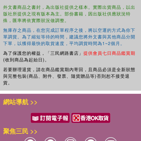
外文書商品之書封，為出版社提供之樣本。實際出貨商品，以出
版社所提供之現有版本為主。部份書籍，因出版社供應狀況特
殊，匯率將依實際狀況做調整。
無庫存之商品，在您完成訂單程序之後，將以空運的方式為你下
單調貨。為了縮短等待的時間，建議您將外文書與其他商品分開
下單，以獲得最快的取貨速度，平均調貨時間為1~2個月。
為了保護您的權益，「三民網路書店」
提供會員七日商品鑑賞期
(收到商品為起始日)。
若要辦理退貨，請在商品鑑賞期內寄回，且商品必須是全新狀態
與完整包裝(商品、附件、發票、隨貨贈品等)否則恕不接受退
貨。
網站導航 >>
聚焦三民 >>