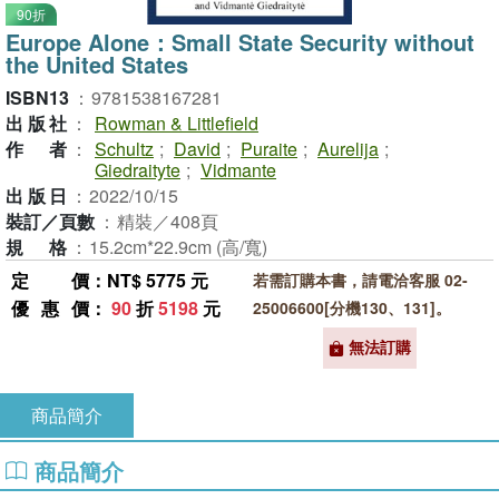
90折
Europe Alone：Small State Security without
the United States
ISBN13
：
9781538167281
出版社
：
Rowman & Littlefield
作者
：
Schultz
;
David
;
Puraite
;
Aurelija
;
Giedraityte
;
Vidmante
出版日
：
2022/10/15
裝訂／頁數
：
精裝／408頁
規格
：
15.2cm*22.9cm (高/寬)
定價
：NT$ 5775 元
若需訂購本書，請電洽客服 02-
優惠價
：
90
折
5198
元
25006600[分機130、131]。
無法訂購
商品簡介
商品簡介