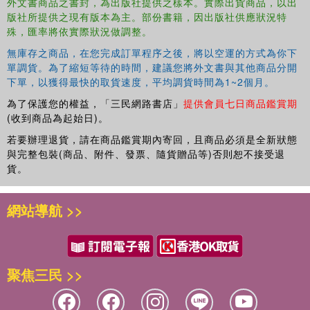
外文書商品之書封，為出版社提供之樣本。實際出貨商品，以出
版社所提供之現有版本為主。部份書籍，因出版社供應狀況特
殊，匯率將依實際狀況做調整。
無庫存之商品，在您完成訂單程序之後，將以空運的方式為你下
單調貨。為了縮短等待的時間，建議您將外文書與其他商品分開
下單，以獲得最快的取貨速度，平均調貨時間為1~2個月。
為了保護您的權益，「三民網路書店」
提供會員七日商品鑑賞期
(收到商品為起始日)。
若要辦理退貨，請在商品鑑賞期內寄回，且商品必須是全新狀態
與完整包裝(商品、附件、發票、隨貨贈品等)否則恕不接受退
貨。
網站導航 >>
聚焦三民 >>