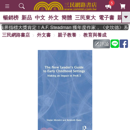
5
暢銷榜
新品
中文
外文
簡體
三民東大
電子書
親子
GO
界指標大獎肯定！A.F. Steadman 獲年度作家，《史坎德》
三民網路書店
外文書
親子教養
教育與養成
、
熱搜：
東野圭吾
高希均教授回憶錄
、
、
、
The Odyssey
父親節
花開錦
評論
、
、
、
繡
暑期推薦
方念華
台灣的
、
李登輝時代
數學女孩：黎曼猜想
、
、
偉大的迷走神經
如果歷史是一
、
群喵
臺灣漫遊錄