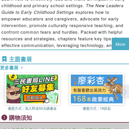
childhood and primary school settings.
The
New Leaders
Guide to Early Childhood Settings
explores how to
empower educators and caregivers, advocate for early
intervention, promote culturally responsive teaching, and
confront common fears and hurdles. Packed with helpful
resources and strategies, chapters feature key tips about
More
effective communication, leveraging technology, and
questions for reflection. Practical and accessible, this
主題書展
engaging guidebook delivers quick, effective advice
whether you''re just starting out or are an experienced
更多書展
leader newly jumping into the early years.
優惠方式：
加入即送50元購書金
優惠方式：
19折起
購物須知