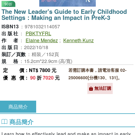
90折
The New Leader's Guide to Early Childhood
Settings：Making an Impact in PreK-3
ISBN13
：
9781032114057
出版社
：
PBKTYFRL
作者
：
Elaine Mendez
;
Kenneth Kunz
出版日
：
2022/10/18
裝訂／頁數
：
精裝／152頁
規格
：
15.2cm*22.9cm (高/寬)
定價
：NT$ 7800 元
若需訂購本書，請電洽客服 02-
優惠價
：
90
折
7020
元
25006600[分機130、131]。
無法訂購
商品簡介
商品簡介
Learn how to effectively lead and make an impact in early