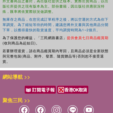
外文書商品之書封，為出版社提供之樣本。實際出貨商品，以出
版社所提供之現有版本為主。部份書籍，因出版社供應狀況特
殊，匯率將依實際狀況做調整。
無庫存之商品，在您完成訂單程序之後，將以空運的方式為你下
單調貨。為了縮短等待的時間，建議您將外文書與其他商品分開
下單，以獲得最快的取貨速度，平均調貨時間為1~2個月。
為了保護您的權益，「三民網路書店」
提供會員七日商品鑑賞期
(收到商品為起始日)。
若要辦理退貨，請在商品鑑賞期內寄回，且商品必須是全新狀態
與完整包裝(商品、附件、發票、隨貨贈品等)否則恕不接受退
貨。
網站導航 >>
聚焦三民 >>