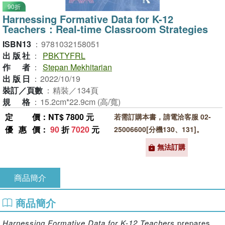
90折
Harnessing Formative Data for K-12
Teachers：Real-time Classroom Strategies
ISBN13
：
9781032158051
出版社
：
PBKTYFRL
作者
：
Stepan Mekhitarian
出版日
：
2022/10/19
裝訂／頁數
：
精裝／134頁
規格
：
15.2cm*22.9cm (高/寬)
定價
：NT$ 7800 元
若需訂購本書，請電洽客服 02-
優惠價
：
90
折
7020
元
25006600[分機130、131]。
無法訂購
商品簡介
商品簡介
Harnessing Formative Data for K-12 Teachers
prepares