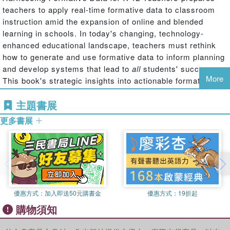
teachers to apply real-time formative data to classroom
instruction amid the expansion of online and blended
learning in schools. In today's changing, technology-
enhanced educational landscape, teachers must rethink
how to generate and use formative data to inform planning
and develop systems that lead to
all
students' success.
More
This book's strategic insights into actionable formative
data use will yield differentiated supports for students,
主題書展
helping teachers to foster greater academic outcomes,
independent self-monitoring, and readiness for college,
更多書展
career, and lifelong learning. Each chapter includes
connections to social justice, best practices for applying
data points and field-tested tips for technology integration,
and a host of interactive planning guides to support
implementation.
優惠方式：
加入即送50元購書金
優惠方式：
19折起
購物須知