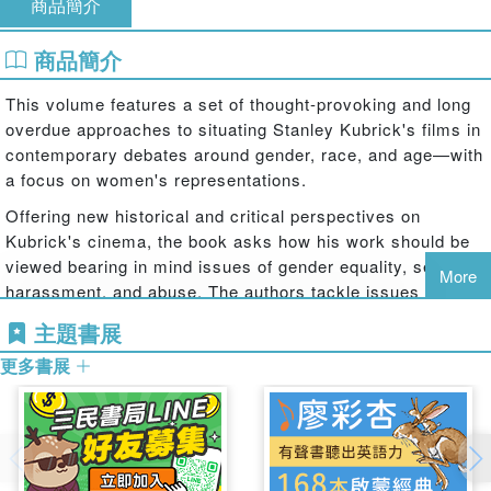
商品簡介
商品簡介
This volume features a set of thought-provoking and long
overdue approaches to situating Stanley Kubrick's films in
contemporary debates around gender, race, and age—with
a focus on women's representations.
Offering new historical and critical perspectives on
Kubrick's cinema, the book asks how his work should be
viewed bearing in mind issues of gender equality, sexual
More
harassment, and abuse. The authors tackle issues such
as Kubrick's at times questionable relationships with his
主題書展
actresses and former wives; the dynamics of power,
更多書展
misogyny, and miscegenation in his films; and auteur
"apologism," among others. The selections delineate these
complex contours of Kubrick's work by drawing on
archival sources, engaging in close readings of specific
films, and exploring Kubrick through unorthodox venture