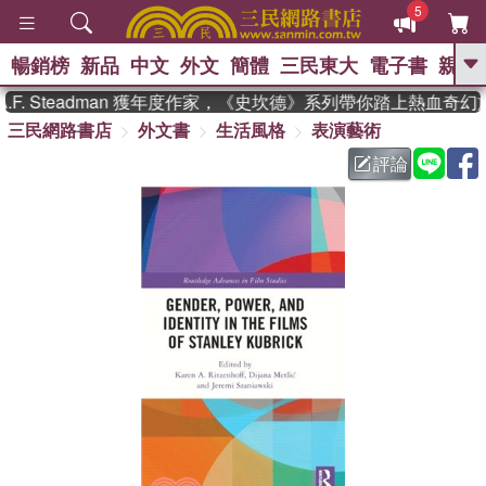
5
暢銷榜
新品
中文
外文
簡體
三民東大
電子書
親子
GO
. Steadman 獲年度作家，《史坎德》系列帶你踏上熱血奇幻旅
三民網路書店
外文書
生活風格
表演藝術
、
熱搜：
東野圭吾
高希均教授回憶錄
、
、
、
The Odyssey
父親節
如果歷
評論
、
、
史是一群喵
暑期推薦
國際布克
、
、
獎 臺灣漫遊錄
方念華
台灣的李
、
、
登輝時代
數學女孩：黎曼猜想
偉大的迷走神經