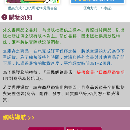
points.
優惠方式：
加入即送50元購書金
優惠方式：
19折起
With an interdisciplinary scope and social justice-centered
購物須知
focus, this book offers new perspectives on a well-
established area of study. It will appeal to scholars and
外文書商品之書封，為出版社提供之樣本。實際出貨商品，以出
upper-level students of film studies, media studies, gender
版社所提供之現有版本為主。部份書籍，因出版社供應狀況特
studies, and visual culture, as well as to fans of the
殊，匯率將依實際狀況做調整。
director interested in revisiting his work from a new
perspective.
無庫存之商品，在您完成訂單程序之後，將以空運的方式為你下
單調貨。為了縮短等待的時間，建議您將外文書與其他商品分開
下單，以獲得最快的取貨速度，平均調貨時間為1~2個月。
為了保護您的權益，「三民網路書店」
提供會員七日商品鑑賞期
(收到商品為起始日)。
若要辦理退貨，請在商品鑑賞期內寄回，且商品必須是全新狀態
與完整包裝(商品、附件、發票、隨貨贈品等)否則恕不接受退
貨。
網站導航 >>