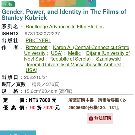
90折
Gender, Power, and Identity in The Films of
Stanley Kubrick
系列名
：
Routledge Advances in Film Studies
ISBN13
：
9781032072227
出版社
：
PBKTYFRL
作者
：
Ritzenhoff
;
Karen A. (Central Connecticut State
University
;
USA)
;
Metlic
;
Dijana (University of
Novi Sad
;
Republic of Serbia)
;
Szaniawski
;
Jeremi (University of Massachusetts Amherst
;
USA)
出版日
：
2022/10/21
裝訂／頁數
：
精裝／376頁
規格
：
15.6cm*23.4cm (高/寬)
定價
：NT$ 7800 元
若需訂購本書，請電洽客服 02-
優惠價
：
90
折
7020
元
25006600[分機130、131]。
無法訂購