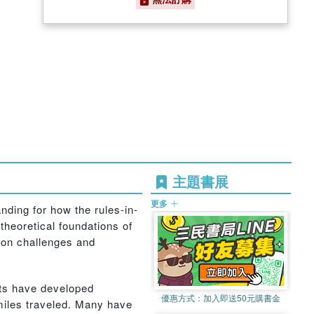
主題書展
更多
nding for how the rules-in-
theoretical foundations of
ion challenges and
nts have developed
優惠方式：
加入即送50元購書金
miles traveled. Many have