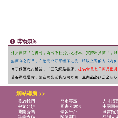
購物須知
外文書商品之書封，為出版社提供之樣本。實際出貨商品，以
無庫存之商品，在您完成訂單程序之後，將以空運的方式為你
為了保護您的權益，「三民網路書店」
提供會員七日商品鑑賞
若要辦理退貨，請在商品鑑賞期內寄回，且商品必須是全新狀
網站導航 >>
關於我們
門市專區
人才招
中文分類
圖書分類法
中國圖
通關密碼
學習平台
圖書館採
異業合作
閱讀潮評
紅利兌