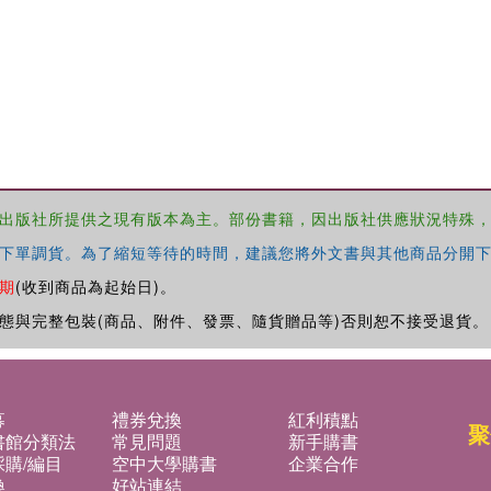
出版社所提供之現有版本為主。部份書籍，因出版社供應狀況特殊
下單調貨。為了縮短等待的時間，建議您將外文書與其他商品分開下
期
(收到商品為起始日)。
態與完整包裝(商品、附件、發票、隨貨贈品等)否則恕不接受退貨。
募
禮券兌換
紅利積點
聚
書館分類法
常見問題
新手購書
購/編目
空中大學購書
企業合作
換
好站連結