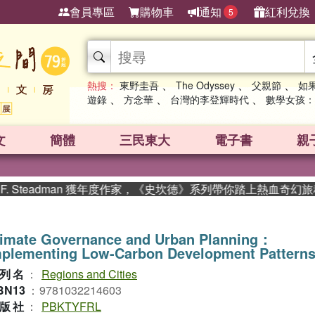
會員專區
購物車
通知
紅利兌換
5
、
、
、
熱搜：
東野圭吾
The Odyssey
父親節
如
、
、
、
遊錄
方念華
台灣的李登輝時代
數學女孩：
文
簡體
三民東大
電子書
親
Steadman 獲年度作家，《史坎德》系列帶你踏上熱血奇幻旅程
limate Governance and Urban Planning：
mplementing Low-Carbon Development Pattern
列名
：
Regions and Cities
BN13
：
9781032214603
版社
：
PBKTYFRL