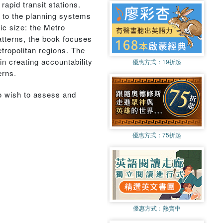
apid transit stations.
e to the planning systems
ic size: the Metro
tterns, the book focuses
tropolitan regions. The
in creating accountability
優惠方式：
19折起
erns.
ho wish to assess and
優惠方式：
75折起
優惠方式：
熱賣中