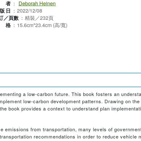
作者
：
Deborah Heinen
版日
：
2022/12/08
訂／頁數
：
精裝／232頁
規格
：
15.6cm*23.4cm (高/寬)
plementing a low-carbon future. This book fosters an understa
o implement low-carbon development patterns. Drawing on the 
 the book provides a context to understand plan implementat
uce emissions from transportation, many levels of governme
 transportation recommendations in order to reduce vehicle 