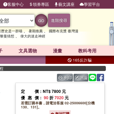
客服中心
領券專區
藝文講座
學習平台
進階搜尋
GO
、
、
果歷史是一群喵
暑期推薦
國際布克獎 臺灣漫
、
黎曼猜想
偉大的迷走神經
子
文具選物
漫畫
教科考用
165反詐騙
列印
評論
s
定價
：NT$ 7800 元
優惠價
：
90
折
7020
元
若需訂購本書，請電洽客服 02-25006600[分機
130、131]。
無法訂購