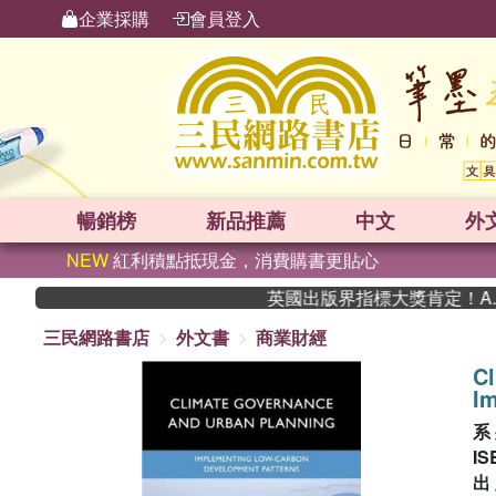
企業採購
會員登入
暢銷榜
新品
推薦
中文
外
NEW
紅利積點抵現金，消費購書更貼心
英國出版界指標大獎肯定！A.F. 
三民網路書店
外文書
商業財經
C
I
系
IS
出