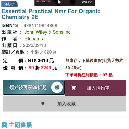
滿額折
Essential Practical Nmr For Organic
Chemistry 2E
ISBN13
：
9781119844808
出版社
：
John Wiley & Sons Inc
作者
：
Richards
出版日
：
2023/03/10
裝訂／頁數
：
平裝／320頁
定價
：NT$ 3610 元
無庫存，下單後進貨(到貨天數約
優惠價
：
90
折
3249
元
30-45天)
下單可得紅利積點 ：97 點
領券後再享88折起
領
加入購物車
加入收藏
主題書展