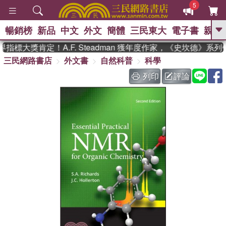
5
暢銷榜
新品
中文
外文
簡體
三民東大
電子書
親子
GO
指標大獎肯定！A.F. Steadman 獲年度作家，《史坎德》系
三民網路書店
外文書
自然科普
科學
、
熱搜：
東野圭吾
高希均教授回憶錄
、
、
、
The Odyssey
父親節
如果歷
列印
評論
、
、
史是一群喵
暑期推薦
國際布克
、
、
獎 臺灣漫遊錄
方念華
台灣的李
、
、
登輝時代
數學女孩：黎曼猜想
偉大的迷走神經