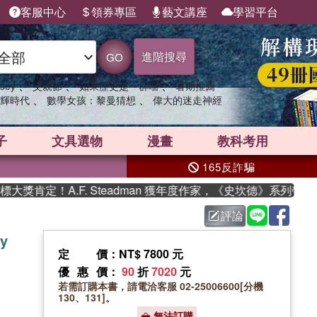
客服中心
領券專區
藝文講座
學習平台
進階搜尋
GO
、
、
、
sey
父親節
如果歷史是一群喵
暑期推薦
、
、
輝時代
數學女孩：黎曼猜想
偉大的迷走神經
子
文具選物
漫畫
教科考用
165反詐騙
肯定！A.F. Steadman 獲年度作家，《史坎德》系列帶你踏
評論
ry
定價
：NT$ 7800 元
優惠價
：
90
折
7020
元
若需訂購本書，請電洽客服 02-25006600[分機
130、131]。
無法訂購