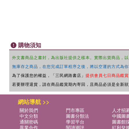
購物須知
外文書商品之書封，為出版社提供之樣本。實際出貨商品，以
無庫存之商品，在您完成訂單程序之後，將以空運的方式為你
為了保護您的權益，「三民網路書店」
提供會員七日商品鑑賞
若要辦理退貨，請在商品鑑賞期內寄回，且商品必須是全新狀
網站導航 >>
關於我們
門市專區
人才招
中文分類
圖書分類法
中國圖
通關密碼
學習平台
圖書館採
異業合作
閱讀潮評
紅利兌