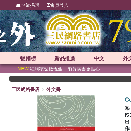
企業採購
會員登入
暢銷榜
新品
推薦
中文
外
NEW
紅利積點抵現金，消費購書更貼心
三民網路書店
外文書
Co
系
IS
出