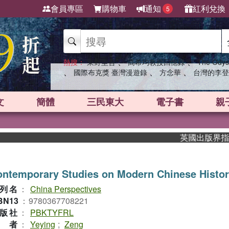
會員專區
購物車
通知
紅利兌換
5
、
、
熱搜：
東野圭吾
高希均教授回憶錄
The Odys
、
、
、
國際布克獎 臺灣漫遊錄
方念華
台灣的李登
文
簡體
三民東大
電子書
親
英國出版界指標大獎
ntemporary Studies on Modern Chinese Histo
列名
：
China Perspectives
BN13
：
9780367708221
版社
：
PBKTYFRL
作者
：
Yeying
;
Zeng