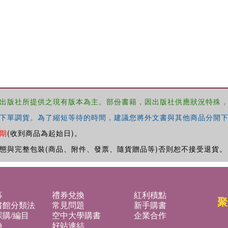
出版社所提供之現有版本為主。部份書籍，因出版社供應狀況特殊
下單調貨。為了縮短等待的時間，建議您將外文書與其他商品分開下
期
(收到商品為起始日)。
態與完整包裝(商品、附件、發票、隨貨贈品等)否則恕不接受退貨。
募
禮券兌換
紅利積點
聚
書館分類法
常見問題
新手購書
購/編目
空中大學購書
企業合作
換
好站連結