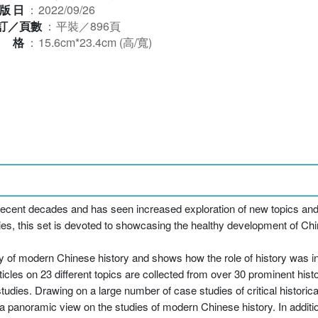
版日
：
2022/09/26
訂／頁數
：
平裝／896頁
規格
：
15.6cm*23.4cm (高/寬)
recent decades and has seen increased exploration of new topics an
es, this set is devoted to showcasing the healthy development of Ch
y of modern Chinese history and shows how the role of history was in
icles on 23 different topics are collected from over 30 prominent histo
tudies. Drawing on a large number of case studies of critical historical
 a panoramic view on the studies of modern Chinese history. In additi