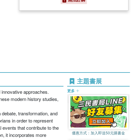
主題書展
更多
d innovative approaches.
inese modern history studies,
 debate, transformation, and
rians in order to represent
 events that contribute to the
優惠方式：
加入即送50元購書金
on, it incorporates more