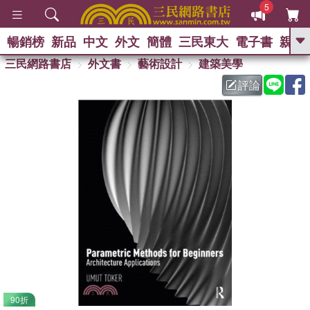
5
暢銷榜
新品
中文
外文
簡體
三民東大
電子書
親子
GO
三民網路書店
外文書
藝術設計
建築美學
評論
熱搜：
90折