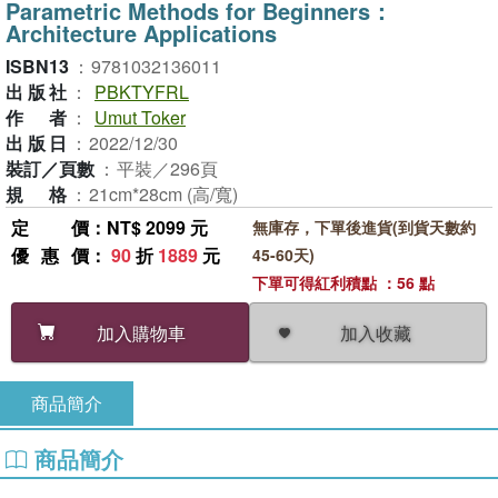
Parametric Methods for Beginners：
Architecture Applications
ISBN13
：
9781032136011
出版社
：
PBKTYFRL
作者
：
Umut Toker
出版日
：
2022/12/30
裝訂／頁數
：
平裝／296頁
規格
：
21cm*28cm (高/寬)
定價
：NT$ 2099 元
無庫存，下單後進貨(到貨天數約
優惠價
：
90
折
1889
元
45-60天)
下單可得紅利積點 ：56 點
加入收藏
加入購物車
商品簡介
商品簡介