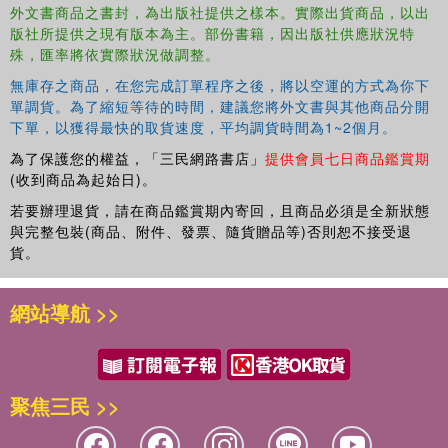
and parametric design teaching in elective classes.
外文書商品之書封，為出版社提供之樣本。實際出貨商品，以出
版社所提供之現有版本為主。部份書籍，因出版社供應狀況特
Based on the Rhinoceros and Grasshopper platforms, this
殊，匯率將依實際狀況做調整。
book is an accessible, yet in-depth, resource for
architecture students and early professionals who are
無庫存之商品，在您完成訂單程序之後，將以空運的方式為你下
considering integrating parametric applications into their
單調貨。為了縮短等待的時間，建議您將外文書與其他商品分開
下單，以獲得最快的取貨速度，平均調貨時間為1~2個月。
design processes.
為了保護您的權益，「三民網路書店」
提供會員七日商品鑑賞期
(收到商品為起始日)。
若要辦理退貨，請在商品鑑賞期內寄回，且商品必須是全新狀態
與完整包裝(商品、附件、發票、隨貨贈品等)否則恕不接受退
貨。
網站導航 >>
聚焦三民 >>