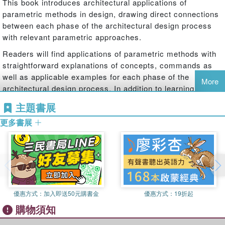
This book introduces architectural applications of
parametric methods in design, drawing direct connections
between each phase of the architectural design process
with relevant parametric approaches.
Readers will find applications of parametric methods with
straightforward explanations of concepts, commands as
well as applicable examples for each phase of the
More
architectural design process. In addition to learning about
the historical and conceptual background of parametric
主題書展
design, readers can use this book as a go-to source
更多書展
during their day-to-day design practice. Chapters are
organized according to different phases of the
architectural design process, such as site analysis,
spatial organization, skin systems, and environmental
performance analyses. Together, they deliver concepts,
applications, and examples utilizing in-depth visual guides
that explain commands, their outcomes, and their
優惠方式：
加入即送50元購書金
優惠方式：
19折起
interrelationships. With over 350 images, this book
購物須知
includes examples from the author's own design studio