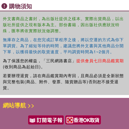
購物須知
Presents an analysis of clinical status for different types of
nanoplatforms.
外文書商品之書封，為出版社提供之樣本。實際出貨商品，以出
版社所提供之現有版本為主。部份書籍，因出版社供應狀況特
Covers applications in drug delivery, therapy, and engineering.
殊，匯率將依實際狀況做調整。
Focuses on how novel nanotechnology-orientated methods can
無庫存之商品，在您完成訂單程序之後，將以空運的方式為你下
單調貨。為了縮短等待的時間，建議您將外文書與其他商品分開
help improve treatment.
下單，以獲得最快的取貨速度，平均調貨時間為1~2個月。
This book is aimed at researchers and graduate students
為了保護您的權益，「三民網路書店」
提供會員七日商品鑑賞期
in biomedical and biochemical engineering,
(收到商品為起始日)。
pharmaceutical, chemical and bioprocess engineering,
若要辦理退貨，請在商品鑑賞期內寄回，且商品必須是全新狀態
materials science, and drug delivery mechanisms.
與完整包裝(商品、附件、發票、隨貨贈品等)否則恕不接受退
貨。
網站導航 >>