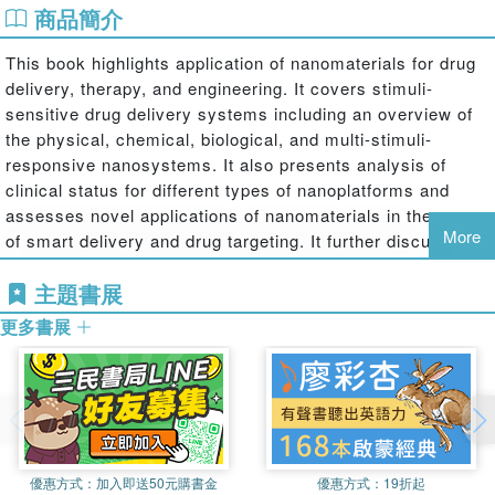
商品簡介
This book highlights application of nanomaterials for drug
delivery, therapy, and engineering. It covers stimuli-
sensitive drug delivery systems including an overview of
the physical, chemical, biological, and multi-stimuli-
responsive nanosystems. It also presents analysis of
clinical status for different types of nanoplatforms and
assesses novel applications of nanomaterials in the areas
More
of smart delivery and drug targeting. It further discusses
the advantages and disadvantages of each application of
主題書展
pertinent nanomaterials.
更多書展
Features:
Provides academic introduction to the uses of nanotechnology in
drug delivery.
Discusses use of nanomaterials in targeting a drug to specific
tissues and cells.
優惠方式：
加入即送50元購書金
優惠方式：
19折起