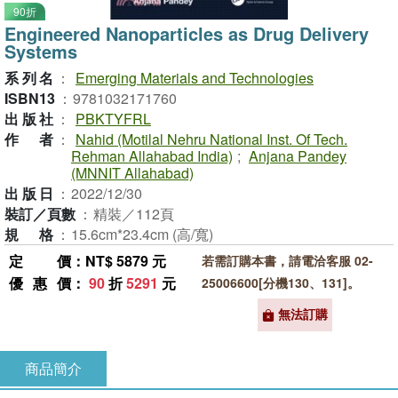
90折
Engineered Nanoparticles as Drug Delivery
Systems
系列名
：
Emerging Materials and Technologies
ISBN13
：
9781032171760
出版社
：
PBKTYFRL
作者
：
Nahid (Motilal Nehru National Inst. Of Tech.
Rehman Allahabad India)
;
Anjana Pandey
(MNNIT Allahabad)
出版日
：
2022/12/30
裝訂／頁數
：
精裝／112頁
規格
：
15.6cm*23.4cm (高/寬)
定價
：NT$ 5879 元
若需訂購本書，請電洽客服 02-
優惠價
：
90
折
5291
元
25006600[分機130、131]。
無法訂購
商品簡介