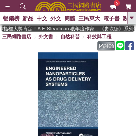
5
暢銷榜
新品
中文
外文
簡體
三民東大
電子書
親子
GO
標大獎肯定！A.F. Steadman 獲年度作家，《史坎德》系
三民網路書店
外文書
自然科普
科技與工程
、
熱搜：
東野圭吾
高希均教授回憶錄
、
、
、
The Odyssey
父親節
如果歷
評論
、
、
史是一群喵
暑期推薦
國際布克
、
、
獎 臺灣漫遊錄
方念華
台灣的李
、
、
登輝時代
數學女孩：黎曼猜想
偉大的迷走神經