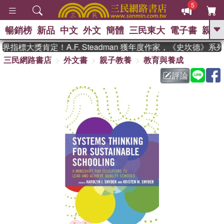
5
暢銷榜
新品
中文
外文
簡體
三民東大
電子書
親子
GO
指標大獎肯定！A.F. Steadman 獲年度作家，《史坎德》系
三民網路書店
外文書
親子教養
教育與養成
、
熱搜：
東野圭吾
高希均教授回憶錄
、
、
、
The Odyssey
父親節
如果歷
評論
、
、
史是一群喵
暑期推薦
國際布克
、
、
獎 臺灣漫遊錄
方念華
台灣的李
、
、
登輝時代
數學女孩：黎曼猜想
偉大的迷走神經