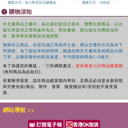
優惠方式：
加入即送50元購書金
優惠方式：
19折起
購物須知
外文書商品之書封，為出版社提供之樣本。實際出貨商品，以出
版社所提供之現有版本為主。部份書籍，因出版社供應狀況特
殊，匯率將依實際狀況做調整。
無庫存之商品，在您完成訂單程序之後，將以空運的方式為你下
單調貨。為了縮短等待的時間，建議您將外文書與其他商品分開
下單，以獲得最快的取貨速度，平均調貨時間為1~2個月。
為了保護您的權益，「三民網路書店」
提供會員七日商品鑑賞期
(收到商品為起始日)。
若要辦理退貨，請在商品鑑賞期內寄回，且商品必須是全新狀態
與完整包裝(商品、附件、發票、隨貨贈品等)否則恕不接受退
貨。
網站導航 >>