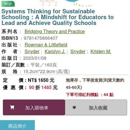
90折
Systems Thinking for Sustainable
Schooling：A Mindshift for Educators to
Lead and Achieve Quality Schools
系列名
：
Bridging Theory and Practice
ISBN13
：
9781475866407
出版社
：
Rowman & Littlefield
作者
：
Snyder
;
Karolyn J.
;
Snyder
;
Kristen M.
出版日
：
2023/01/08
裝訂／頁數
：
平裝／160頁
規格
：
15.2cm*22.9cm (高/寬)
定價
：NT$ 1650 元
無庫存，下單後進貨(到貨天數約
優惠價
：
90
折
1485
元
45-60天)
下單可得紅利積點 ：44 點
加入收藏
加入購物車
商品簡介