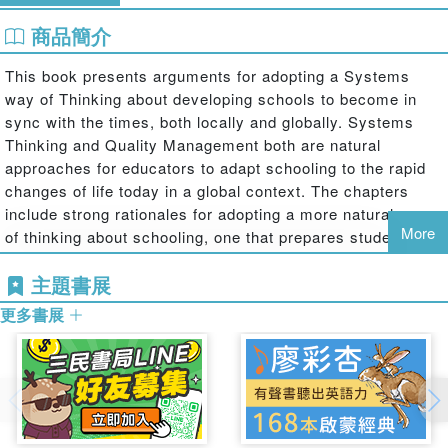
商品簡介
This book presents arguments for adopting a Systems
way of Thinking about developing schools to become in
sync with the times, both locally and globally. Systems
Thinking and Quality Management both are natural
approaches for educators to adapt schooling to the rapid
changes of life today in a global context. The chapters
include strong rationales for adopting a more natural way
More
of thinking about schooling, one that prepares students for
life as it is now evolving around the world. Stories of
主題書展
success are abundant, which offer evidence of the power
of a systems approach to leading school development in
更多書展
the complex context of schooling today. Research studies
report up-to-date evidence of the power of Systems
Thinking to continuously adapt schooling to changing
conditions.