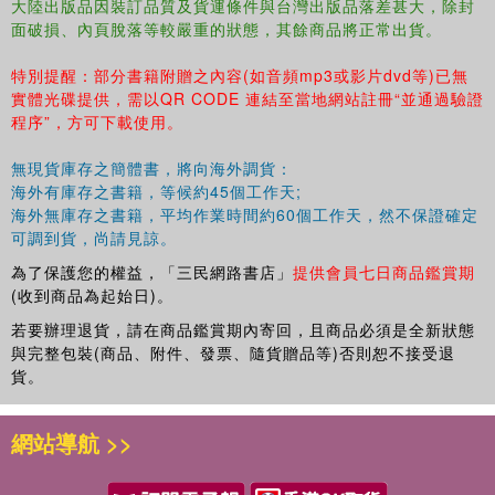
大陸出版品因裝訂品質及貨運條件與台灣出版品落差甚大，除封
面破損、內頁脫落等較嚴重的狀態，其餘商品將正常出貨。
特別提醒：部分書籍附贈之內容(如音頻mp3或影片dvd等)已無
實體光碟提供，需以QR CODE 連結至當地網站註冊“並通過驗證
程序”，方可下載使用。
無現貨庫存之簡體書，將向海外調貨：
海外有庫存之書籍，等候約45個工作天;
海外無庫存之書籍，平均作業時間約60個工作天，然不保證確定
可調到貨，尚請見諒。
為了保護您的權益，「三民網路書店」
提供會員七日商品鑑賞期
(收到商品為起始日)。
若要辦理退貨，請在商品鑑賞期內寄回，且商品必須是全新狀態
與完整包裝(商品、附件、發票、隨貨贈品等)否則恕不接受退
貨。
網站導航 >>