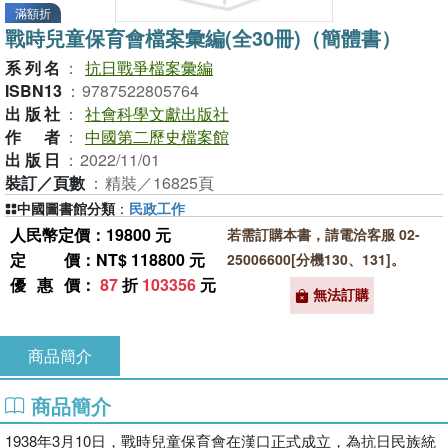
滿額折
戰時兒童保育會檔案彙編(全30冊)（簡體書）
系列名
：
抗日戰爭檔案彙編
ISBN13
：
9787522805764
出版社
：
社會科學文獻出版社
作者
：
中國第二歷史檔案館
出版日
：
2022/11/01
裝訂／頁數
：
精裝／16825頁
中國圖書館分類
：
民政工作
人民幣定價：19800 元
若需訂購本書，請電洽客服 02-
定價
：NT$ 118800 元
25006600[分機130、131]。
優惠價
：
87
折
103356
元
無法訂購
商品簡介
商品簡介
1938年3月10日，戰時兒童保育會在漢口正式成立，為抗日民族統