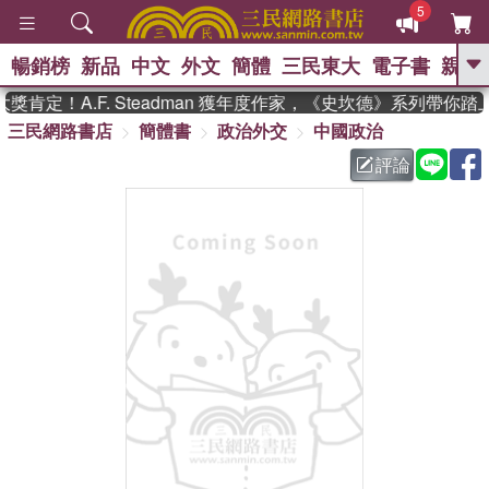
5
暢銷榜
新品
中文
外文
簡體
三民東大
電子書
親子
GO
肯定！A.F. Steadman 獲年度作家，《史坎德》系列帶你踏
三民網路書店
簡體書
政治外交
中國政治
、
熱搜：
東野圭吾
高希均教授回憶錄
、
、
、
The Odyssey
父親節
如果歷
評論
、
、
史是一群喵
暑期推薦
國際布克
、
、
獎 臺灣漫遊錄
方念華
台灣的李
、
、
登輝時代
數學女孩：黎曼猜想
偉大的迷走神經