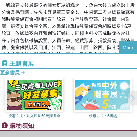
一戰線建立後最廣泛的婦女群眾組織之一，曾在大後方成立數十所
分會及保育院，先後收容兒童三萬余名。中國第二歷史檔案館藏有
戰時兒童保育會相關檔案千餘卷，分存於教育部、社會部、內政
部、振濟委員會等全宗。本書彙編戰時兒童保育會相關檔案1.6萬
餘頁，依據檔案內容類別進行編排，同類史料按形成時間依次排
序，內容包括機構設置、人員任命、經費預算、捐款捐物、對外宣
傳、兒童保教以及四川、江西、福建、山西、陝西、陝甘寧邊區等
More
分會的工作報告與經費申請等，更有大量的難童統計資料，具有極
高的史料價值。
主題書展
更多書展
優惠方式：
加入即送50元購書金
優惠方式：
5折起
購物須知