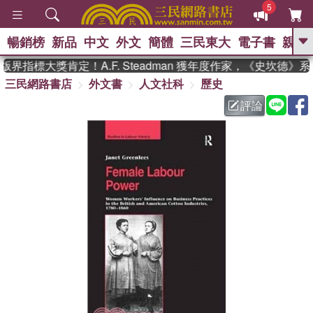
5
暢銷榜
新品
中文
外文
簡體
三民東大
電子書
親子
GO
界指標大獎肯定！A.F. Steadman 獲年度作家，《史坎德》
三民網路書店
外文書
人文社科
歷史
、
熱搜：
東野圭吾
高希均教授回憶錄
、
、
、
The Odyssey
父親節
如果歷
評論
、
、
史是一群喵
暑期推薦
國際布克
、
、
獎 臺灣漫遊錄
方念華
台灣的李
、
、
登輝時代
數學女孩：黎曼猜想
偉大的迷走神經