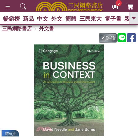
5
暢銷榜
新品
中文
外文
簡體
三民東大
電子書
親子
GO
三民網路書店
外文書
評論
熱搜：
滿額折