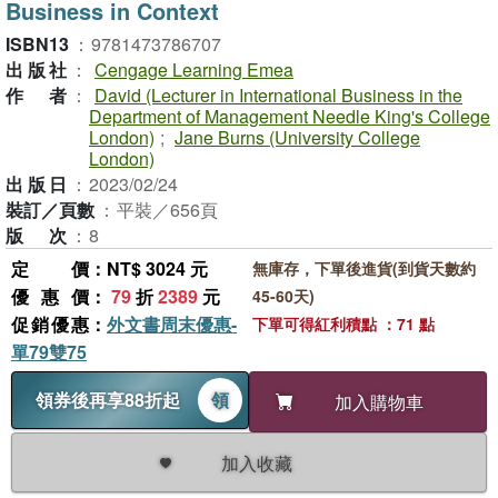
Business in Context
ISBN13
：
9781473786707
出版社
：
Cengage Learning Emea
作者
：
David (Lecturer in International Business in the
Department of Management Needle King's College
London)
;
Jane Burns (University College
London)
出版日
：
2023/02/24
裝訂／頁數
：
平裝／656頁
版次
：
8
定價
：NT$ 3024 元
無庫存，下單後進貨(到貨天數約
優惠價
：
79
折
2389
元
45-60天)
促銷優惠
：
外文書周末優惠-
下單可得紅利積點 ：71 點
單79雙75
領券後再享88折起
領
加入購物車
加入收藏