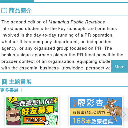
商品簡介
The second edition of
Managing Public Relations
introduces students to the key concepts and practices
involved in the day-to-day running of a PR operation,
whether it is a company department, an independent
agency, or any organized group focused on PR. The
book's unique approach places the PR function within the
broader context of an organization, equipping students
More
with the essential business knowledge, perspective, and
skills needed when starting out in their careers. This
主題書展
second edition has been fully updated throughout and
includes:
更多書展
Current examples and testimonials from across the globe, as well
as updated "Executive Viewpoints"
Expanded content on strategic planning, budgeting, and financial
statements
Detailed commentary on topics relevant to the modern workplace,