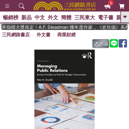
5
暢銷榜
新品
中文
外文
簡體
三民東大
電子書
親子
GO
指標大獎肯定！A.F. Steadman 獲年度作家，《史坎德》系
三民網路書店
外文書
商業財經
、
熱搜：
東野圭吾
高希均教授回憶錄
、
、
、
The Odyssey
父親節
如果歷
評論
、
、
史是一群喵
暑期推薦
國際布克
、
、
獎 臺灣漫遊錄
方念華
台灣的李
、
、
登輝時代
數學女孩：黎曼猜想
偉大的迷走神經