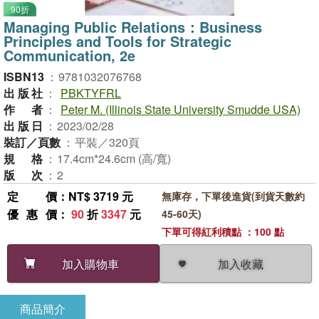
90折
Managing Public Relations：Business
Principles and Tools for Strategic
Communication, 2e
ISBN13
：
9781032076768
出版社
：
PBKTYFRL
作者
：
Peter M. (Illinois State University Smudde USA)
出版日
：
2023/02/28
裝訂／頁數
：
平裝／320頁
規格
：
17.4cm*24.6cm (高/寬)
版次
：
2
定價
：NT$ 3719 元
無庫存，下單後進貨(到貨天數約
優惠價
：
90
折
3347
元
45-60天)
下單可得紅利積點 ：100 點
加入收藏
加入購物車
商品簡介