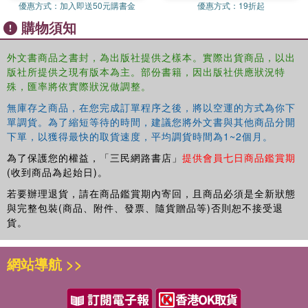
including remote management
優惠方式：
加入即送50元購書金
優惠方式：
19折起
Consideration of diversity, inclusion, equity, and access within PR
購物須知
Additional content on the use of analytics and measuring return on
investment (ROI)
外文書商品之書封，為出版社提供之樣本。實際出貨商品，以出
Updated online material, including an Instructor's Manual that
版社所提供之現有版本為主。部份書籍，因出版社供應狀況特
incorporates problem-based questions, example assignments, and
殊，匯率將依實際狀況做調整。
activities
無庫存之商品，在您完成訂單程序之後，將以空運的方式為你下
A highly practical and comprehensive guide, this textbook
單調貨。為了縮短等待的時間，建議您將外文書與其他商品分開
should be essential reading for advanced undergraduate
下單，以獲得最快的取貨速度，平均調貨時間為1~2個月。
and postgraduate students studying public relations
為了保護您的權益，「三民網路書店」
提供會員七日商品鑑賞期
management, strategic communications and marketing
(收到商品為起始日)。
management.
若要辦理退貨，請在商品鑑賞期內寄回，且商品必須是全新狀態
與完整包裝(商品、附件、發票、隨貨贈品等)否則恕不接受退
貨。
網站導航 >>