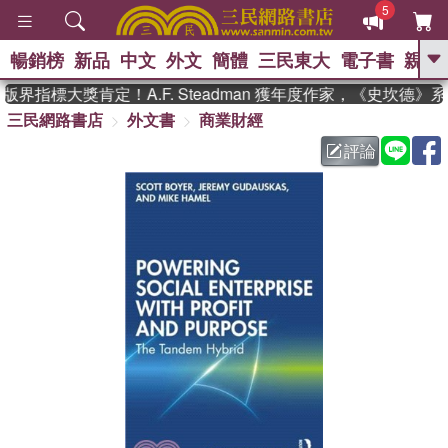
5
暢銷榜
新品
中文
外文
簡體
三民東大
電子書
親子
GO
界指標大獎肯定！A.F. Steadman 獲年度作家，《史坎德》
三民網路書店
外文書
商業財經
、
熱搜：
東野圭吾
高希均教授回憶錄
、
、
、
The Odyssey
父親節
如果歷
評論
、
、
史是一群喵
暑期推薦
國際布克
、
、
獎 臺灣漫遊錄
方念華
台灣的李
、
、
登輝時代
數學女孩：黎曼猜想
偉大的迷走神經