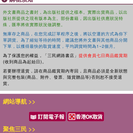
Financed by commercial success
外文書商品之書封，為出版社提供之樣本。實際出貨商品，以出
版社所提供之現有版本為主。部份書籍，因出版社供應狀況特
Structured to retain control
殊，匯率將依實際狀況做調整。
無庫存之商品，在您完成訂單程序之後，將以空運的方式為你下
Scalable and sustainable for the long haul
單調貨。為了縮短等待的時間，建議您將外文書與其他商品分開
下單，以獲得最快的取貨速度，平均調貨時間為1~2個月。
Powering Social Enterprises With Profit And Purpose
為了保護您的權益，「三民網路書店」
提供會員七日商品鑑賞期
offers a detailed blueprint that has proven commercially
(收到商品為起始日)。
and philanthropically successful and that can be replicated
in most business sectors.
若要辦理退貨，請在商品鑑賞期內寄回，且商品必須是全新狀態
與完整包裝(商品、附件、發票、隨貨贈品等)否則恕不接受退
貨。
網站導航 >>
聚焦三民 >>