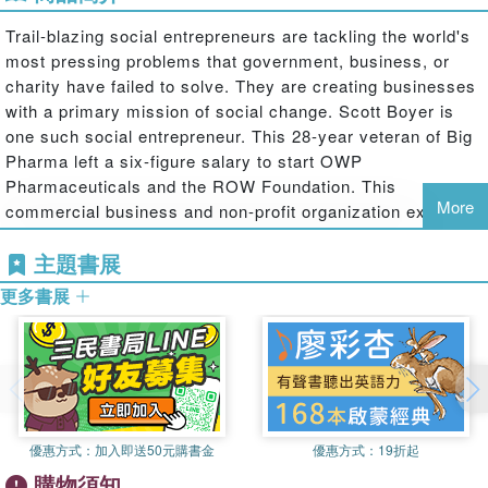
Trail-blazing social entrepreneurs are tackling the world's
most pressing problems that government, business, or
charity have failed to solve. They are creating businesses
with a primary mission of social change. Scott Boyer is
one such social entrepreneur. This 28-year veteran of Big
Pharma left a six-figure salary to start OWP
Pharmaceuticals and the ROW Foundation. This
More
commercial business and non-profit organization exist in a
symbiotic relationship we call a "tandem hybrid social
主題書展
enterprise." This model combines a multimillion dollar
business with a foundation that's on track to become the
更多書展
largest funder of projects serving people with epilepsy and
associated psychiatric disorders in the world.
The tandem hybrid incorporates the principles learned by
Scott and others for building a truly unique social
enterprise from the ground up; one that is:
優惠方式：
加入即送50元購書金
優惠方式：
19折起
Driven by a compelling social mission
購物須知