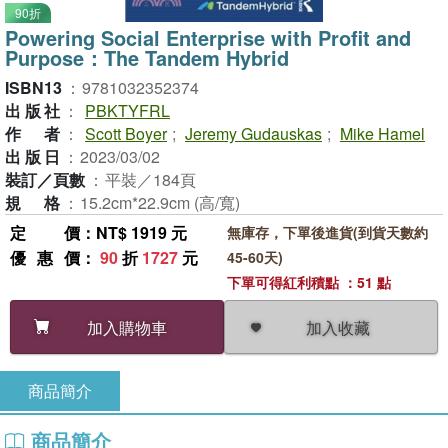
90折
Powering Social Enterprise with Profit and
Purpose：The Tandem Hybrid
ISBN13
：
9781032352374
出版社
：
PBKTYFRL
作者
：
Scott Boyer
;
Jeremy Gudauskas
;
Mike Hamel
出版日
：
2023/03/02
裝訂／頁數
：
平裝／184頁
規格
：
15.2cm*22.9cm (高/寬)
定價
：NT$ 1919 元
無庫存，下單後進貨(到貨天數約
優惠價
：
90
折
1727
元
45-60天)
下單可得紅利積點 ：51 點
加入收藏
加入購物車
商品簡介
商品簡介