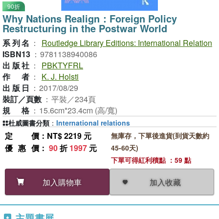
90折
Why Nations Realign：Foreign Policy
Restructuring in the Postwar World
系列名
：
Routledge Library Editions: International Relation
ISBN13
：
9781138940086
出版社
：
PBKTYFRL
作者
：
K. J. Holsti
出版日
：
2017/08/29
裝訂／頁數
：
平裝／234頁
規格
：
15.6cm*23.4cm (高/寬)
杜威圖書分類
：
International relations
定價
：NT$ 2219 元
無庫存，下單後進貨(到貨天數約
優惠價
：
90
折
1997
元
45-60天)
下單可得紅利積點 ：59 點
加入收藏
加入購物車
主題書展