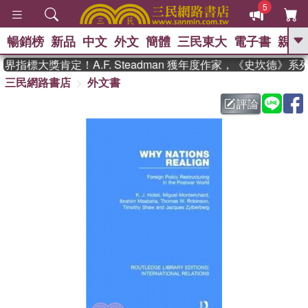
5
暢銷榜
新品
中文
外文
簡體
三民東大
電子書
親子
GO
指標大獎肯定！A.F. Steadman 獲年度作家，《史坎德》
三民網路書店
外文書
、
熱搜：
東野圭吾
高希均教授回憶錄
、
、
、
The Odyssey
父親節
花開錦
評論
、
、
、
繡
暑期推薦
方念華
台灣的
、
李登輝時代
數學女孩：黎曼猜想
、
、
偉大的迷走神經
如果歷史是一
、
群喵
臺灣漫遊錄