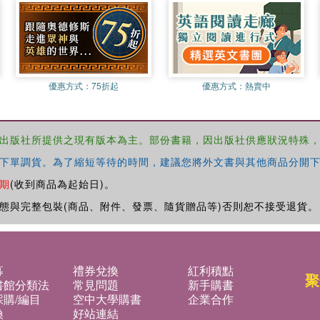
優惠方式：
75折起
優惠方式：
熱賣中
出版社所提供之現有版本為主。部份書籍，因出版社供應狀況特殊
下單調貨。為了縮短等待的時間，建議您將外文書與其他商品分開下
期
(收到商品為起始日)。
態與完整包裝(商品、附件、發票、隨貨贈品等)否則恕不接受退貨。
募
禮券兌換
紅利積點
聚
書館分類法
常見問題
新手購書
購/編目
空中大學購書
企業合作
換
好站連結