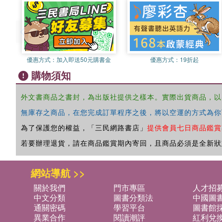
優惠方式：
加入即送50元購書金
優惠方式：
19折起
購物須知
外文書商品之書封，為出版社提供之樣本。實際出貨商品，以
無庫存之商品，在您完成訂單程序之後，將以空運的方式為你
為了保護您的權益，「三民網路書店」
提供會員七日商品鑑賞
若要辦理退貨，請在商品鑑賞期內寄回，且商品必須是全新狀
網站導航 >>
關於我們
門市專區
人才招
中文分類
圖書分類法
中國圖
通關密碼
學習平台
圖書館採
異業合作
閱讀潮評
紅利兌