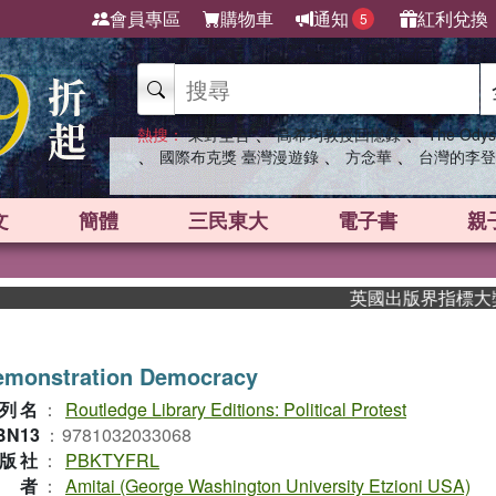
會員專區
購物車
通知
紅利兌換
5
、
、
熱搜：
東野圭吾
高希均教授回憶錄
The Odys
、
、
、
國際布克獎 臺灣漫遊錄
方念華
台灣的李登
文
簡體
三民東大
電子書
親
英國出版界指標大獎肯定！
emonstration Democracy
列名
：
Routledge Library Editions: Political Protest
BN13
：
9781032033068
版社
：
PBKTYFRL
作者
：
Amitai (George Washington University Etzioni USA)