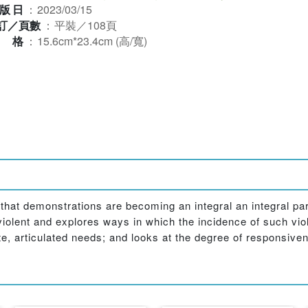
版日
：
2023/03/15
訂／頁數
：
平裝／108頁
規格
：
15.6cm*23.4cm (高/寬)
that demonstrations are becoming an integral an integral part
lent and explores ways in which the incidence of such viol
e, articulated needs; and looks at the degree of responsiven