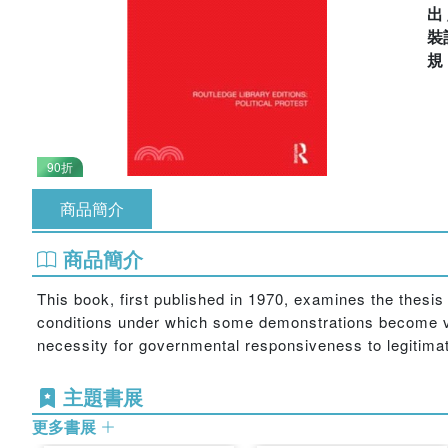
出
裝
90折
商品簡介
商品簡介
This book, first published in 1970, examines the thesis 
conditions under which some demonstrations become vio
necessity for governmental responsiveness to legitimat
主題書展
更多書展