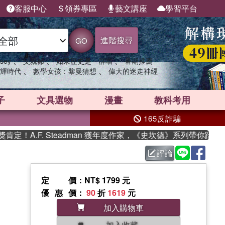
客服中心
領券專區
藝文講座
學習平台
進階搜尋
GO
、
、
、
sey
父親節
如果歷史是一群喵
暑期推薦
、
、
輝時代
數學女孩：黎曼猜想
偉大的迷走神經
子
文具選物
漫畫
教科考用
165反詐騙
A.F. Steadman 獲年度作家，《史坎德》系列帶你踏上熱
評論
定價
：NT$ 1799 元
優惠價
：
90
折
1619
元
加入購物車
加入收藏