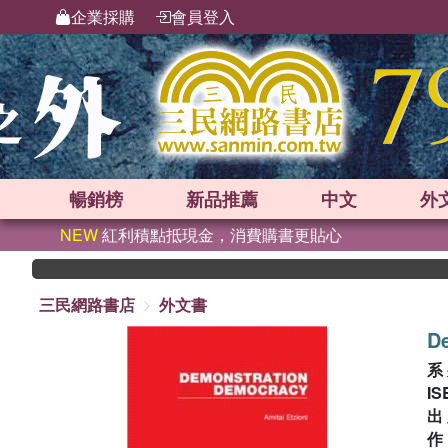
企業採購
會員登入
暢銷榜
新品
推薦
中文
外
NEW
紅利積點抵現金，消費購書更貼心
三民網路書店
外文書
D
系
IS
出