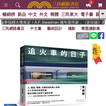
5
暢銷榜
新品
中文
外文
簡體
三民東大
電子書
親子
GO
界指標大獎肯定！A.F. Steadman 獲年度作家，《史坎德》
三民網路書店
中文書
藝術設計
攝影
專題攝影集
、
熱搜：
東野圭吾
高希均教授回憶錄
、
、
、
The Odyssey
父親節
如果歷
評論
、
、
史是一群喵
暑期推薦
國際布克
、
、
獎 臺灣漫遊錄
方念華
台灣的李
、
、
登輝時代
數學女孩：黎曼猜想
偉大的迷走神經