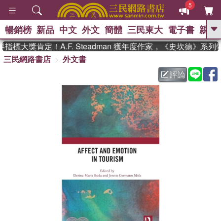
5
暢銷榜
新品
中文
外文
簡體
三民東大
電子書
親子
GO
標大獎肯定！A.F. Steadman 獲年度作家，《史坎德》系
三民網路書店
外文書
、
熱搜：
東野圭吾
高希均教授回憶錄
、
、
、
The Odyssey
父親節
如果歷
評論
、
、
史是一群喵
暑期推薦
國際布克
、
、
獎 臺灣漫遊錄
方念華
台灣的李
、
、
登輝時代
數學女孩：黎曼猜想
偉大的迷走神經