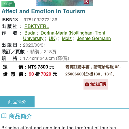
90折
Affect and Emotion in Tourism
ISBN13
：
9781032273136
出版社
：
PBKTYFRL
作者
：
Buda
;
Dorina-Maria (Nottingham Trent
University
;
UK)
;
Molz
;
Jennie Germann
出版日
：
2023/03/31
裝訂／頁數
：
精裝／318頁
規格
：
17.4cm*24.6cm (高/寬)
定價
：NT$ 7800 元
若需訂購本書，請電洽客服 02-
優惠價
：
90
折
7020
元
25006600[分機130、131]。
無法訂購
商品簡介
商品簡介
Bringing affect and emotion to the forefront of tourism