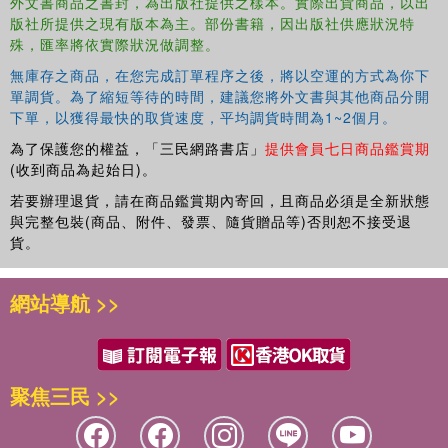
外文書商品之書封，為出版社提供之樣本。實際出貨商品，以出
affective tourism.
版社所提供之現有版本為主。部份書籍，因出版社供應狀況特
殊，匯率將依實際狀況做調整。
Along with the contributors to this volume, the editors
make a case for thinking about emotions and affects
無庫存之商品，在您完成訂單程序之後，將以空運的方式為你下
through collective and individual practices as interrelated
單調貨。為了縮短等待的時間，建議您將外文書與其他商品分開
下單，以獲得最快的取貨速度，平均調貨時間為1~2個月。
shaping tourism encounters
in
and
with
places. That is, to
break it down as
doing,
and as
shared
between bodies and
為了保護您的權益，「三民網路書店」
提供會員七日商品鑑賞期
places through the
doing
. The chapters in this book were
(收到商品為起始日)。
originally published as a special issue of
Tourism
若要辦理退貨，請在商品鑑賞期內寄回，且商品必須是全新狀態
Geographies
.
與完整包裝(商品、附件、發票、隨貨贈品等)否則恕不接受退
貨。
網站導航 >>
聚焦三民 >>