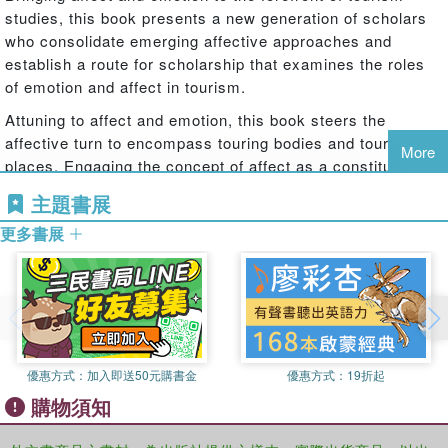
studies, this book presents a new generation of scholars
who consolidate emerging affective approaches and
establish a route for scholarship that examines the roles
of emotion and affect in tourism.
Attuning to affect and emotion, this book steers the
affective turn to encompass touring bodies and tourism
More
places. Engaging the concept of affect as a constitutive
element of social life often leaves academics grasping for
主題書展
terminology to describe something that is, by its very
更多書展
nature, beyond words. For this reason, as evident in the
four interconnected sections of this volume, studying
affect poses a significant and fruitful challenge to the
status-quo of social scientific method and analysis. From
African-American emotional labour while travelling, to
visiting Banksy''s Dismaland park, to affective
heritagescapes, self-love, and travelling mittens, and
優惠方式：
加入即送50元購書金
優惠方式：
19折起
across socio-spatial theories of emotions, decolonial
購物須知
feminist theory, and atmospheric politics, this book
demonstrates the epistemic and empirical richness of