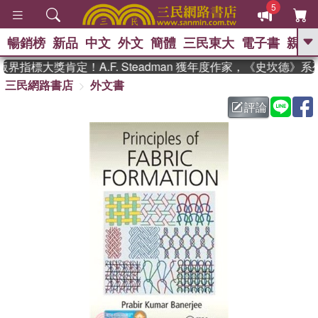
5
暢銷榜
新品
中文
外文
簡體
三民東大
電子書
親子
GO
界指標大獎肯定！A.F. Steadman 獲年度作家，《史坎德》
三民網路書店
外文書
、
熱搜：
東野圭吾
高希均教授回憶錄
、
、
、
The Odyssey
父親節
如果歷
評論
、
、
史是一群喵
暑期推薦
國際布克
、
、
獎 臺灣漫遊錄
方念華
台灣的李
、
、
登輝時代
數學女孩：黎曼猜想
偉大的迷走神經