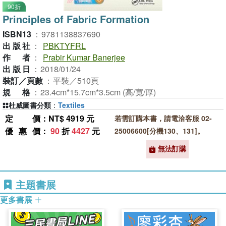
90折
Principles of Fabric Formation
ISBN13
：
9781138837690
出版社
：
PBKTYFRL
作者
：
Prabir Kumar Banerjee
出版日
：
2018/01/24
裝訂／頁數
：
平裝／510頁
規格
：
23.4cm*15.7cm*3.5cm (高/寬/厚)
杜威圖書分類
：
Textiles
定價
：NT$ 4919 元
若需訂購本書，請電洽客服 02-
優惠價
：
90
折
4427
元
25006600[分機130、131]。
無法訂購
主題書展
更多書展