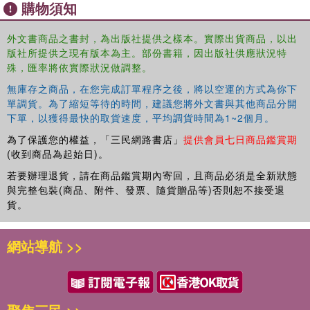
購物須知
外文書商品之書封，為出版社提供之樣本。實際出貨商品，以出
版社所提供之現有版本為主。部份書籍，因出版社供應狀況特
殊，匯率將依實際狀況做調整。
無庫存之商品，在您完成訂單程序之後，將以空運的方式為你下
單調貨。為了縮短等待的時間，建議您將外文書與其他商品分開
下單，以獲得最快的取貨速度，平均調貨時間為1~2個月。
為了保護您的權益，「三民網路書店」
提供會員七日商品鑑賞期
(收到商品為起始日)。
若要辦理退貨，請在商品鑑賞期內寄回，且商品必須是全新狀態
與完整包裝(商品、附件、發票、隨貨贈品等)否則恕不接受退
貨。
網站導航 >>