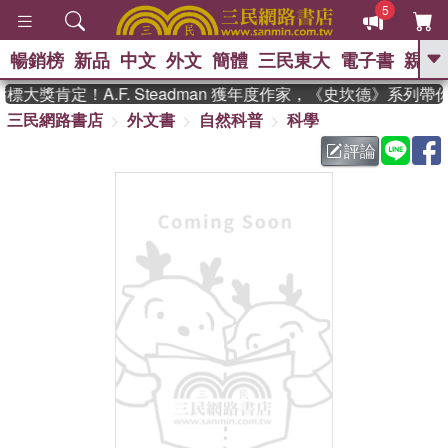
5
暢銷榜
新品
中文
外文
簡體
三民東大
電子書
親子
GO
大獎肯定！A.F. Steadman 獲年度作家，《史坎德》系列帶
三民網路書店
外文書
自然科普
科學
、
熱搜：
東野圭吾
高希均教授回憶錄
、
、
、
The Odyssey
父親節
如果歷
評論
、
、
史是一群喵
暑期推薦
國際布克
、
、
獎 臺灣漫遊錄
方念華
台灣的李
、
、
登輝時代
數學女孩：黎曼猜想
偉大的迷走神經