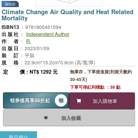
滿額折
Climate Change Air Quality and Heat Related
Mortality
ISBN13
：
9781805451594
出版社
：
Independent Author
作者
：
R.
出版日
：
2023/01/09
裝訂
：
平裝
規格
：
22.9cm*15.2cm*0.6cm (高/寬/厚)
定價
：NT$ 1292 元
無庫存，下單後進貨(到貨天數約
30-45天)
下單可得紅利積點 ：38 點
領券後再享88折起
領
加入購物車
加入收藏
商品簡介