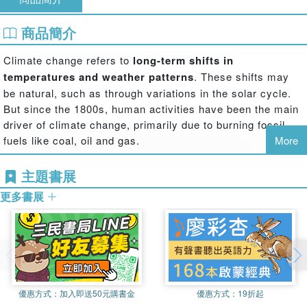
商品簡介
Climate change refers to
long-term shifts in
temperatures and weather patterns
. These shifts may
be natural, such as through variations in the solar cycle.
But since the 1800s, human activities have been the main
driver of climate change, primarily due to burning fossil
fuels like coal, oil and gas.
More
主題書展
更多書展
優惠方式：
加入即送50元購書金
優惠方式：
19折起