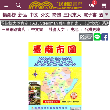
5
暢銷榜
新品
中文
外文
簡體
三民東大
電子書
親子
GO
指標大獎肯定！A.F. Steadman 獲年度作家，《史坎德》系
三民網路書店
中文書
社會人文
史地
台灣史地
、
熱搜：
東野圭吾
高希均教授回憶錄
、
、
、
The Odyssey
父親節
如果歷
評論
、
、
史是一群喵
暑期推薦
國際布克
、
、
獎 臺灣漫遊錄
方念華
台灣的李
、
、
登輝時代
數學女孩：黎曼猜想
偉大的迷走神經