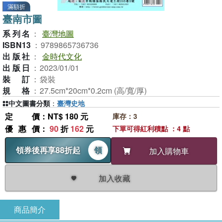
滿額折
臺南市圖
系列名
：
臺灣地圖
ISBN13
：
9789865736736
出版社
：
金時代文化
出版日
：
2023/01/01
裝訂
：
袋裝
規格
：
27.5cm*20cm*0.2cm (高/寬/厚)
中文圖書分類
：
臺灣史地
定價
：NT$ 180 元
庫存：3
優惠價
：
90
折
162
元
下單可得紅利積點 ：4 點
領券後再享88折起
領
加入購物車
加入收藏
商品簡介