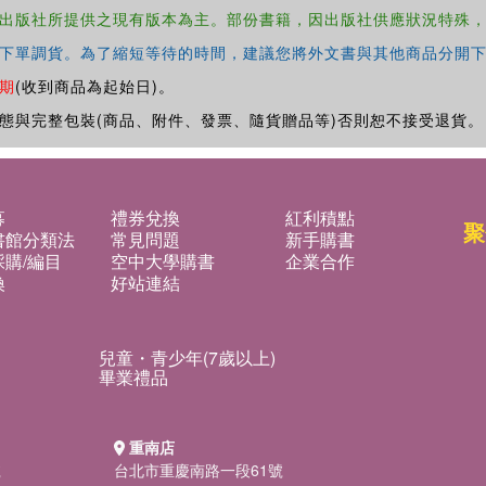
出版社所提供之現有版本為主。部份書籍，因出版社供應狀況特殊
下單調貨。為了縮短等待的時間，建議您將外文書與其他商品分開下
期
(收到商品為起始日)。
態與完整包裝(商品、附件、發票、隨貨贈品等)否則恕不接受退貨。
募
禮券兌換
紅利積點
聚
書館分類法
常見問題
新手購書
購/編目
空中大學購書
企業合作
換
好站連結
兒童・青少年(7歲以上)
畢業禮品
重南店
號
台北市重慶南路一段61號