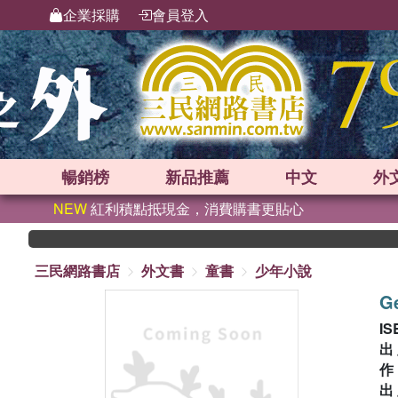
企業採購
會員登入
暢銷榜
新品
推薦
中文
外
NEW
紅利積點抵現金，消費購書更貼心
三民網路書店
外文書
童書
少年小說
G
IS
出
出