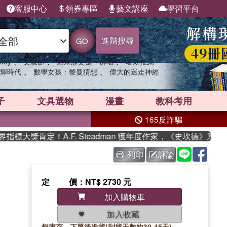
客服中心
領券專區
藝文講座
學習平台
進階搜尋
GO
、
、
、
sey
父親節
如果歷史是一群喵
暑期推薦
、
、
輝時代
數學女孩：黎曼猜想
偉大的迷走神經
子
文具選物
漫畫
教科考用
165反詐騙
大獎肯定！A.F. Steadman 獲年度作家，《史坎德》系列
列印
評論
定價
：NT$ 2730 元
加入購物車
加入收藏
無庫存，下單後進貨(到貨天數約30-45天)