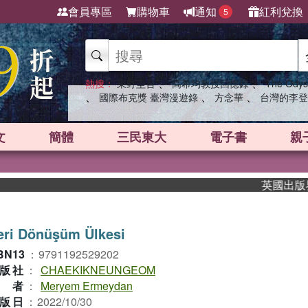
會員專區
購物車
通知
紅利兌換
5
、
、
熱搜：
東野圭吾
高希均教授回憶錄
The Odys
、
、
、
國際布克獎 臺灣漫遊錄
方念華
台灣的李登
文
簡體
三民東大
電子書
親
英國出版界指標
eri Dönüşüm Ülkesi
BN13
：
9791192529202
版社
：
CHAEKIKNEUNGEOM
作者
：
Meryem Ermeydan
版日
：
2022/10/30