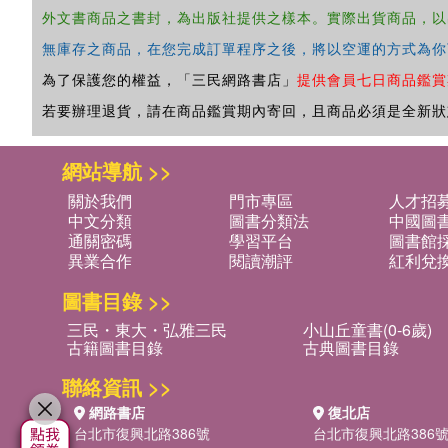
外文書商品之書封，為出版社提供之樣本。實際出貨商品，以
無庫存之商品，在您完成訂單程序之後，將以空運的方式為你
為了保護您的權益，「三民網路書店」
提供會員七日商品鑑賞
若要辦理退貨，請在商品鑑賞期內寄回，且商品必須是全新狀
網站導航 >>
關於我們
門市專區
人才招
中文分類
圖書分類法
中國圖
通關密碼
學習平台
圖書館採
異業合作
閱讀潮評
紅利兌
圖書目錄 >>
三民・東大・弘雅三民
小山丘童書(0-6歲)
古籍圖書目錄
古典圖書目錄
聯絡資訊 >>
網路書店
復北店
台北市復興北路386號
台北市復興北路386