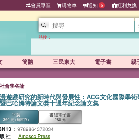
會員專區
購物車
通知
紅利兌換
5
熱搜：
文
簡體
三民東大
電子書
親
社會學各論
漫遊戲研究的新時代與發展性：ACG文化國際學術
暨巴哈姆特論文獎十週年紀念論文集
平裝
書紐電子書
360 元
(無庫存)
280 元
BN13
：
9789864372034
版社
：
Ainosco Press