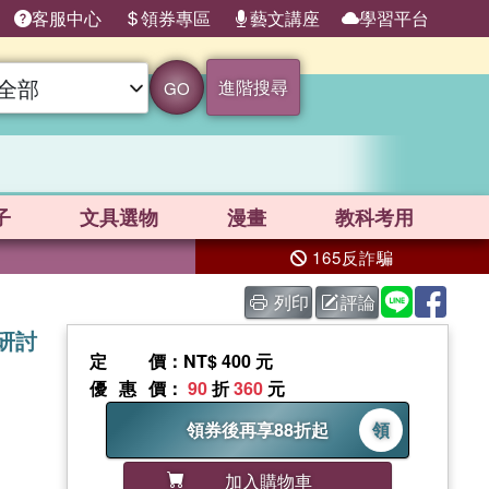
客服中心
領券專區
藝文講座
學習平台
進階搜尋
GO
子
文具選物
漫畫
教科考用
165反詐騙
列印
評論
研討
定價
：NT$ 400 元
優惠價
：
90
折
360
元
領券後再享88折起
領
加入購物車