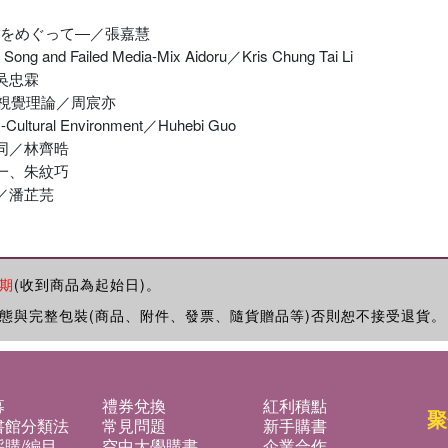
ムをめぐって―／張嘉慧
s Song and Failed Media-Mix Aidoru／Kris Chung Tai Li
吳忠霖
視覺理論／周宸亦
ss-Cultural Environment／Huhebi Guo
同／林齊晧
一、朱紋巧
／潘芷芫
期
(收到商品為起始日)。
態與完整包裝(商品、附件、發票、隨貨贈品等)否則恕不接受退貨。
募
禮券兌換
紅利積點
聚
書館分類法
常見問題
新手購書
購/編目
空中大學購書
企業合作