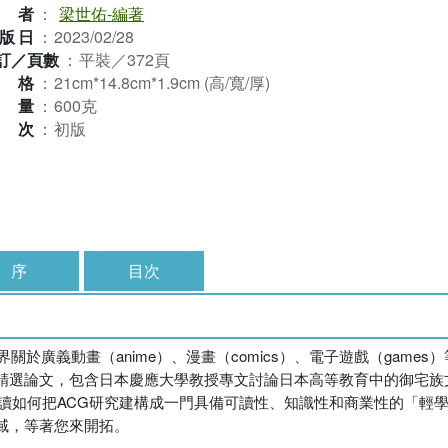
作者
：
梁世佑-編著
版日
：
2023/02/28
訂／頁數
：
平裝／372頁
規格
：
21cm*14.8cm*1.9cm (高/寬/厚)
重量
：
600克
版次
：
初版
序
目次
於廣義動畫（anime）、漫畫（comics）、電子遊戲（game
精選論文，包含日本慶應大學教授專文討論日本高等教育中的御宅族
讀如何把ACG研究建構成一門具備可讀性、知識性和商業性的「輕學
域，等著您來開拓。