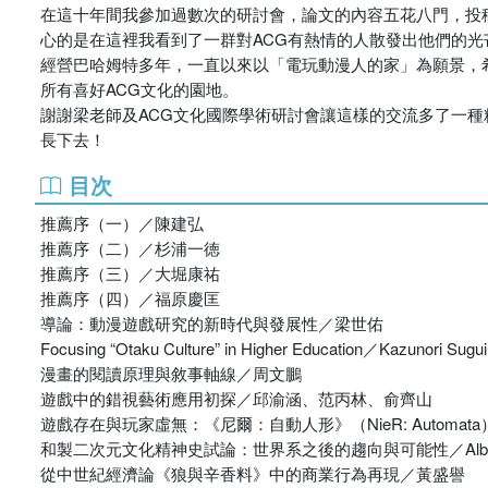
在這十年間我參加過數次的研討會，論文的內容五花八門，投
心的是在這裡我看到了一群對ACG有熱情的人散發出他們的光
經營巴哈姆特多年，一直以來以「電玩動漫人的家」為願景，希
所有喜好ACG文化的園地。
謝謝梁老師及ACG文化國際學術研討會讓這樣的交流多了一
長下去！
目次
推薦序（一）／陳建弘
推薦序（二）／杉浦一徳
推薦序（三）／大堀康祐
推薦序（四）／福原慶匡
導論：動漫遊戲研究的新時代與發展性／梁世佑
Focusing “Otaku Culture” in Higher Education／Kazunori Sugui
漫畫的閱讀原理與敘事軸線／周文鵬
遊戲中的錯視藝術應用初探／邱渝涵、范丙林、俞齊山
遊戲存在與玩家虛無：《尼爾：自動人形》（NieR: Automa
和製二次元文化精神史試論：世界系之後的趨向與可能性／Albertus-
從中世紀經濟論《狼與辛香料》中的商業行為再現／黃盛譽