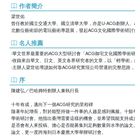
作者簡介
梁世佑
曾任教於國立交通大學、國立清華大學，亦是U-ACG創辦人
北數位藝術節的電玩藝術專題展，發起ACG文化國際學術研
名人推薦
‧華文世界最重要的ACG大型研討會「ACG御宅文化國際學
‧收錄來自華文、日文、英文各界研究者的文章，以「輕學術
‧主辦人梁世佑導讀如何靠ACG研究實現公司營運的完整思路
序
陳建弘／巴哈姆特創辦人兼執行長
十年有成，邁向下一個ACG研究的里程碑
隨著年紀增長，對於能堅持做一件事的人越是感到佩服。十餘
學術研討會。他指出臺灣需要這樣的機會，並希望我能支持成
是否會有人來投稿、擔心是否能募集到足夠數量與水準的論文
論文，更一度跨海到日本慶應大學舉辦研討會。