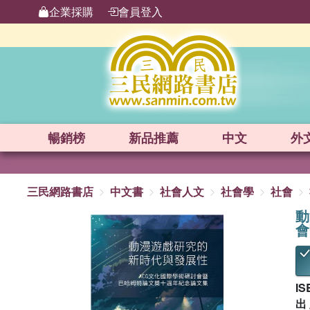
企業採購
會員登入
暢銷榜
新品
推薦
中文
外
三民網路書店
中文書
社會人文
社會學
社會
動
會
IS
出