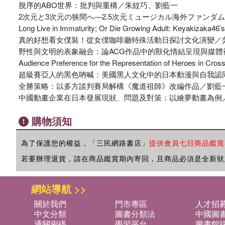
脫序的ABO世界：批判與重構／朱紋巧、劉藍一
2次元と3次元の狭間へ―2.5次元ミュージカル海外ファンダ
Long Live in Immaturity; Or Die Growing Adult: Keyakizaka46’
真的好想看女僕裝！從女僕咖啡廳特殊活動日探討文化演變／
野性與文明的表象融合：論ACG作品中的獸化情結呈現與媒體
Audience Preference for the Representation of Heroes in Cro
超級賽亞人的黑色吶喊：美國黑人文化中的日本動漫與自我認
全勝策略：以多方談判賽局解構《魔道祖師》改編作品／劉藍
中國動畫企業在日本發展現狀、問題及對策：以繪夢動畫為例
購物須知
為了保護您的權益，「三民網路書店」
提供會員七日商品鑑賞
若要辦理退貨，請在商品鑑賞期內寄回，且商品必須是全新狀
網站導航 >>
關於我們
門市專區
人才招
中文分類
圖書分類法
中國圖
通關密碼
學習平台
圖書館採