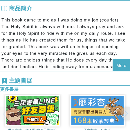
商品簡介
This book came to me as I was doing my job (courier).
The Holy Spirit is always with me. I always pray and ask
for the Holy Spirit to ride with me on my daily route. I see
things as He has created them for us, things that we take
for granted. This book was written in hopes of opening
your eyes to the very miracles He gives us each day.
There are endless things that He does every day that we
More
just don't notice. He is fading away from us because we
do not acknowledge Him. The Lord's Prayer is our Lord's
主題書展
prayer. What greater gift can we give Him than to stand up
at every college and professional football game and say
更多書展
the Lord's Prayer? Can you imagine this happening at the
same time? It is being broadcast nationwide. Truly, it is a
gift from His children. God bless you and keep you.
優惠方式：
加入即送50元購書金
優惠方式：
19折起