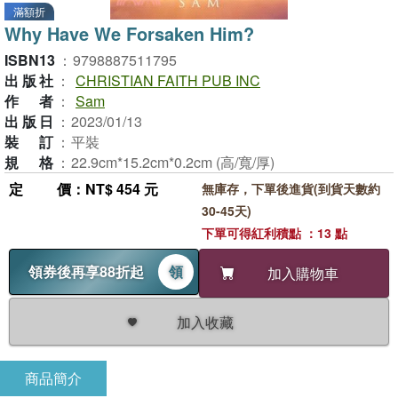
滿額折
Why Have We Forsaken Him?
ISBN13
：
9798887511795
出版社
：
CHRISTIAN FAITH PUB INC
作者
：
Sam
出版日
：
2023/01/13
裝訂
：
平裝
規格
：
22.9cm*15.2cm*0.2cm (高/寬/厚)
定價
：NT$ 454 元
無庫存，下單後進貨(到貨天數約
30-45天)
下單可得紅利積點 ：13 點
領券後再享88折起
領
加入購物車
加入收藏
商品簡介