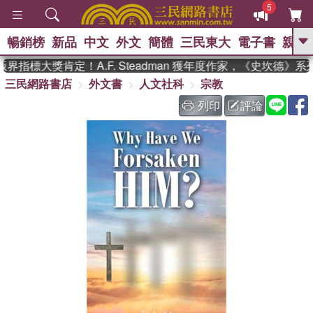
5
暢銷榜
新品
中文
外文
簡體
三民東大
電子書
親子
GO
指標大獎肯定！A.F. Steadman 獲年度作家，《史坎德》
三民網路書店
外文書
人文社科
宗教
、
、
熱搜：
東野圭吾
The Odyssey
、
、
父親節
如果歷史是一群喵
暑期
列印
評論
、
、
推薦
國際布克獎 臺灣漫遊錄
方
、
、
念華
台灣的李登輝時代
數學女
、
孩：黎曼猜想
偉大的迷走神經