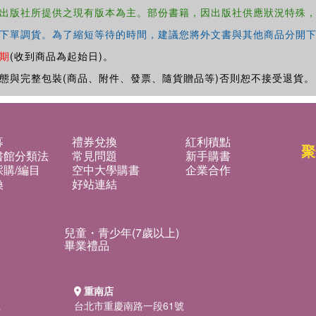
出版社所提供之現有版本為主。部份書籍，因出版社供應狀況特殊
下單調貨。為了縮短等待的時間，建議您將外文書與其他商品分開下
期
(收到商品為起始日)。
態與完整包裝(商品、附件、發票、隨貨贈品等)否則恕不接受退貨。
募
禮券兌換
紅利積點
聚
書館分類法
常見問題
新手購書
購/編目
空中大學購書
企業合作
換
好站連結
兒童・青少年(7歲以上)
畢業禮品
重南店
號
台北市重慶南路一段61號