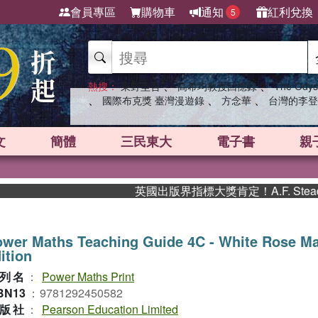
會員專區
購物車
通知
紅利兌換
5
、
、
熱搜：
東野圭吾
高希均教授回憶錄
The Odys
、
、
、
國際布克獎 臺灣漫遊錄
方念華
台灣的李登
文
簡體
三民東大
電子書
親
英國出版界指標大獎肯定！A.F. Stea
wer Maths Teaching Guide 4C - White Rose M
ition
列名
：
Power Maths Print
BN13
：
9781292450582
版社
：
Pearson Education Limited