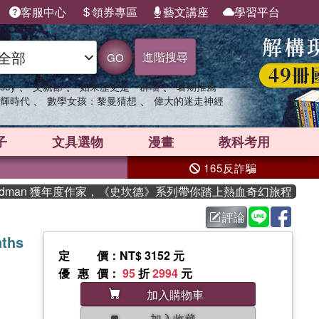
客服中心
領券專區
藝文講座
學習平台
進階搜尋
GO
、
、
、
sey
父親節
如果歷史是一群喵
暑期推薦
、
、
輝時代
數學女孩：黎曼猜想
偉大的迷走神經
子
文具選物
漫畫
教科考用
165反詐騙
dman 獲年度作家，《史坎德》系列帶你踏上熱血奇幻旅程
評論
aths
定價
：NT$ 3152 元
優惠價
：
95
折
2994
元
加入購物車
加入收藏