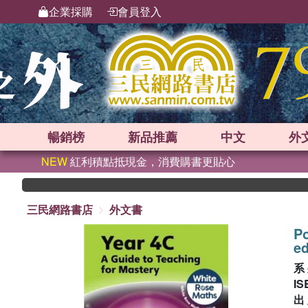
企業採購
會員登入
暢銷榜
新品
推薦
中文
外
NEW
紅利積點抵現金，消費購書更貼心
三民網路書店
外文書
Po
ed
系
IS
出