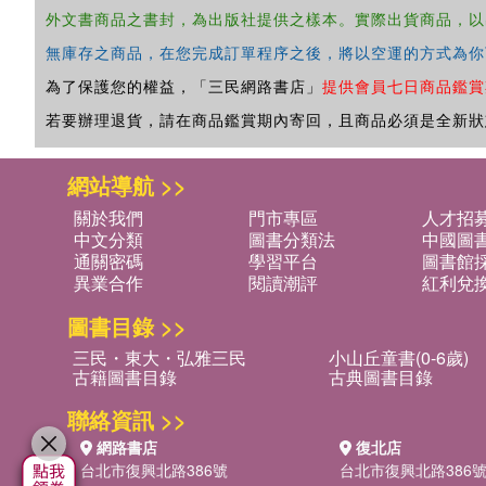
外文書商品之書封，為出版社提供之樣本。實際出貨商品，以
無庫存之商品，在您完成訂單程序之後，將以空運的方式為你
為了保護您的權益，「三民網路書店」
提供會員七日商品鑑賞
若要辦理退貨，請在商品鑑賞期內寄回，且商品必須是全新狀
網站導航 >>
關於我們
門市專區
人才招
中文分類
圖書分類法
中國圖
通關密碼
學習平台
圖書館採
異業合作
閱讀潮評
紅利兌
圖書目錄 >>
三民・東大・弘雅三民
小山丘童書(0-6歲)
古籍圖書目錄
古典圖書目錄
聯絡資訊 >>
網路書店
復北店
台北市復興北路386號
台北市復興北路386