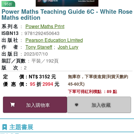
95折
Power Maths Teaching Guide 6C - White Rose
Maths edition
系列名
：
Power Maths Print
ISBN13
：
9781292450643
出版社
：
Pearson Education Limited
作者
：
Tony Staneff
;
Josh Lury
出版日
：
2023/07/10
裝訂／頁數
：
平裝／192頁
版次
：
2
定價
：NT$ 3152 元
無庫存，下單後進貨(到貨天數約
優惠價
：
95
折
2994
元
45-60天)
下單可得紅利積點 ：89 點
加入收藏
加入購物車
主題書展