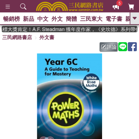
5
暢銷榜
新品
中文
外文
簡體
三民東大
電子書
親子
GO
大獎肯定！A.F. Steadman 獲年度作家，《史坎德》系列帶
三民網路書店
外文書
、
熱搜：
東野圭吾
高希均教授回憶錄
、
、
、
The Odyssey
父親節
如果歷
評論
、
、
史是一群喵
暑期推薦
國際布克
、
、
獎 臺灣漫遊錄
方念華
台灣的李
、
、
登輝時代
數學女孩：黎曼猜想
偉大的迷走神經