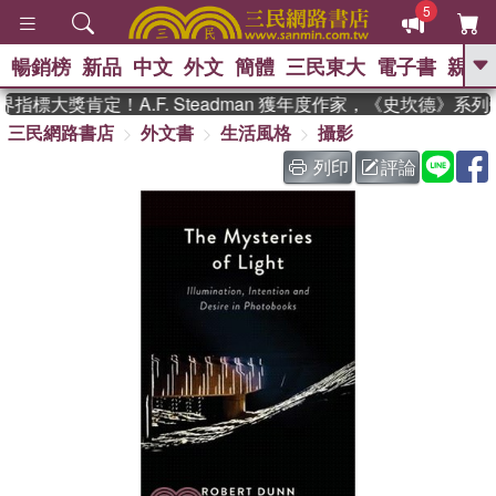
5
暢銷榜
新品
中文
外文
簡體
三民東大
電子書
親子
GO
指標大獎肯定！A.F. Steadman 獲年度作家，《史坎德》系
三民網路書店
外文書
生活風格
攝影
、
、
熱搜：
東野圭吾
The Odyssey
、
、
父親節
如果歷史是一群喵
暑期
列印
評論
、
、
推薦
國際布克獎 臺灣漫遊錄
方
、
、
念華
台灣的李登輝時代
數學女
、
孩：黎曼猜想
偉大的迷走神經