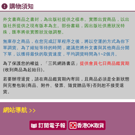
購物須知
外文書商品之書封，為出版社提供之樣本。實際出貨商品，以出
版社所提供之現有版本為主。部份書籍，因出版社供應狀況特
殊，匯率將依實際狀況做調整。
無庫存之商品，在您完成訂單程序之後，將以空運的方式為你下
單調貨。為了縮短等待的時間，建議您將外文書與其他商品分開
下單，以獲得最快的取貨速度，平均調貨時間為1~2個月。
為了保護您的權益，「三民網路書店」
提供會員七日商品鑑賞期
(收到商品為起始日)。
若要辦理退貨，請在商品鑑賞期內寄回，且商品必須是全新狀態
與完整包裝(商品、附件、發票、隨貨贈品等)否則恕不接受退
貨。
網站導航 >>