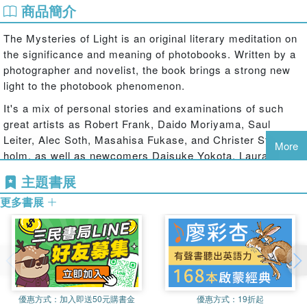
商品簡介
The Mysteries of Light is an original literary meditation on
the significance and meaning of photobooks. Written by a
photographer and novelist, the book brings a strong new
light to the photobook phenomenon.
It's a mix of personal stories and examinations of such
great artists as Robert Frank, Daido Moriyama, Saul
Leiter, Alec Soth, Masahisa Fukase, and Christer Str闣
More
holm, as well as newcomers Daisuke Yokota, Laura El-
Tantawy, and Jason Eskenazi.
主題書展
The Mysteries of Light is personal and passionate, fun,
更多書展
lively, informative, inspiring, and will help you understand
photobooks-and get you jazzed about them-in a whole new
way.
優惠方式：
加入即送50元購書金
優惠方式：
19折起