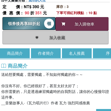
中文圖書分類
：
成功的人生
定價
：NT$ 390 元
庫存：3
優惠價
：
90
折
351
元
下單可得紅利積點 ：10 點
領券後再享88折起
領
加入購物車
加入收藏
商品簡介
作者簡介
名人推薦
序
商品簡介
送給想要獨處，需要獨處，不知如何獨處的你～～
你沒有不好。你已經很好了，甚至太好太好了；
你所需要的，只是透過練習獨處時的自我對話，讓你的心慢慢印證
這件事。
__音樂故事人‧《瓦力唱片行》作者 瓦力 強烈同感推薦