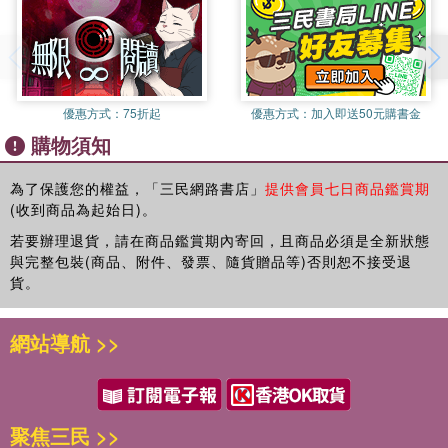
每當我被生活壓得喘不過氣，感到焦慮時，就會告訴自己「今天我
CHAPTER 7 重新設定的第一個必備條件，反學習_090
自己的時間，晚上只好報復性熬夜追劇滑臉書。假日縱使補眠到中
__創造自己的專屬時間的四階段方法
需要自己的專屬時間」，並規劃在當天的行事曆裡。這段時間我不
將花花綠綠的圖畫紙變回白紙／為什麼需要反學習／反學習的三種
午，也充不了什麼電。惡性循環之下，越來越疲勞，越來越憂鬱，
第一步：克服寂寞
會和任何人相處，只專注於自身。這段時間是我唯一能喘息的時
方法／念書也需要的反學習法則
人生成就感也越來越低。
1.寂寞絕對不會被人填滿，只有自己能解決寂寞。
間，讓我能感受到平靜的時間。而我就是在此時見到真正的自己。
CHAPTER 8 重新設定的第二個必備條件，節制_102
如果說金有真在第一本提出「以早起作為消除慢性疲勞的有效療
2.寂寞是告訴我專注於自己的訊號。
•
藉由節制看到的小小成就感／第一步：節制和目標有所衝突的行為
方」，那麼這本《獨處，遇見更好的自己》就是一冊全方面的心靈
優惠方式：
75折起
優惠方式：
加入即送50元購書金
3.寂寞是所有人都會感受到的自然情緒。
擁有自己的專屬時間並非單純指獨自待在某個空間的意思。
／第二步：節制自己認為不夠好的行為／第三步：節制浪費時間
指南。早起不一定適合所有人。不早起也沒有關係，更重要的問題
第二步：計畫自己的專屬時間
購物須知
即使有充分的獨處時間，大部分的人還是不太清楚那段時間該做什
始終是，你得在忙碌得喘不過氣的日常裡，找到讓自己可以慢下腳
獨處時間是愛自己必備的最基本要素，它也像保護自己的安全裝置
麼。有的人可能躺在沙發上，整天漫無目的地滑著手機，或是抓著
PART3 第二個好好利用自己的專屬時間的方法，進步_117
步的方式。而獨處便是開啟自癒之泉的最好法門。
一樣。這瞬間先想到自己吧。回頭看看自己，閱讀自己，找尋自
遙控器，盲目地轉台。又有的人覺得應該做點什麼，可是想到自己
為了保護您的權益，「三民網路書店」
提供會員七日商品鑑賞期
CHAPTER 9 進步真正的意思_118
村上大叔每天跑步，別人覺得很痛苦的事，他卻甘之如飴，因為他
己，然後把自己照顧好。
(收到商品為起始日)。
一個人能做的事也不多，於是便放棄了。這些都不算是自己的專屬
升級自己／現在重要的事是什麼？
在跑步之中，得以和自己相處。就好像是隔空對談似的，金有真也
第三步：整理四周
時間。
若要辦理退貨，請在商品鑑賞期內寄回，且商品必須是全新狀態
CHAPTER10 尋找潛力的方法_132
說，「在自己的專屬時間裡，傾聽自己的聲音和自控自律必須成為
如果你想擁有自己的專屬時間，可是注意力卻不斷渙散，那麼我建
偶然多出來的閒暇時光，拿來做之前無法做的事情，也不是自己的
與完整包裝(商品、附件、發票、隨貨贈品等)否則恕不接受退
創造欲望的查資料力量／機會是留給自尋出路的人
生活的基調。正如持之以恆地運動能讓身體變健康，照顧自己也會
議你可以把讓自己在意或分心的事物一件件地整理，例如打掃房間
專屬時間，腦子暫時拿來思考私事也不算。下班後，在家回想一整
貨。
CHAPTER11 從自己能力所及之事開始＿132
讓內心堅強起來。」
或清空平常帶在身上的皮夾和包包。
天該做的工作是否完成，看看知名藝人有沒有緋聞，這些當然也不
現在必須馬上開始的理由／先將事情習慣化，就能看見成果／如何
獨處並非獨自一個人做著重複無聊的事。獨處不是為了不相處，不
第四步：拋開自責
算。還有突然想到平常沒在關注的人，順便問候一下，或滑一滑社
創造能力所及之事
網站導航 >>
是自私，更不是試探寂寞的邊界。獨處是為了讓自己拋開塵俗；獨
要能習慣自己的專屬時間需要練習。剛開始你可能會自責，因為把
群軟體確認對方近況，這也同樣不算自己的專屬時間。
CHAPTER12 想做就做吧_141
處是為了離開梭羅所謂的「平靜中的絕望」；獨處是放過自己、饒
總是一起相處的朋友或家人擺在一邊，請務必記得，和別人好好相
或許也有人認為可以把零碎的通勤時間當作自己的專屬時間，但嚴
讓自己成為夢想中的人的時間／不要等待挑戰的契機／恐懼是正面
過自己。獨處，就像幫工作過載的電腦重新開機一樣，讓一切歸
處是一回事，你更應該把和自己好好相處擺在優先。沒有自我的人
格說起來，這也不算，因為通勤時，大家坐在公車上可能都在放
的訊號
零，你才能在失衡的生活裡，找到回家的路。
際關係不會長久，也沒有意義。
空，煩惱到了公司要做什麼，今天要跟誰討論什麼事。這樣的話，
CHAPTER13 加強不夠好的地方也是一種進步_152
聚焦三民 >>
書中有一段讀來心有戚戚焉的段落：在學會獨處之前，金有真「總
這段時間只是集中在當天該做的事情上，而非自己的身上。