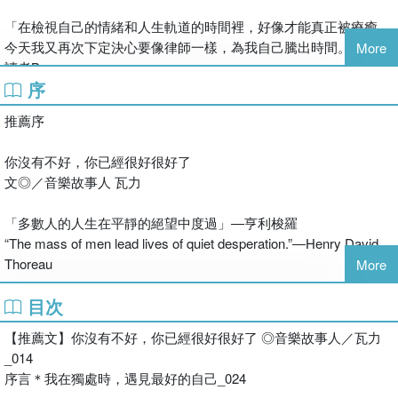
★你是你人生的觀察者，對自己坦白，擺脫別人的評價，看見問題
潮時，安撫自己的人也是自己。陪著她執行經營人氣YouTube頻
所在。
「在檢視自己的情緒和人生軌道的時間裡，好像才能真正被療癒。
道、出版暢銷書、獲得專利、開發APP等新挑戰的人也是自己。
★你是你人生專案的執行者，這些專案都是為自己量身訂做，不需
今天我又再次下定決心要像律師一樣，為我自己騰出時間。」___
More
作者在本書道出自己的專屬時間會為人生帶來什麼變化，以及具體
要任何人評分。
讀者B
該如何利用這段時間。她也真心希望很多人能透過自己的專屬時
序
間，見到她曾經歷過的奇蹟，至今她的冒險仍在進行中。
現在，你確定你的目標是自己真心想達成的？
「多虧有真，我才領悟到專屬自己的時間、能夠悠哉地做自己想做
推薦序
現在，你探索自己的潛力，感受自己正在改變？
的事的時間、不被打擾的獨處時間有多麼幸福，以及從我內心湧上
繪者簡介
現在，遇到挫折和四處撞牆徬徨，你負面情緒大爆發，六神無
來的這股澎湃為何物。」___讀者C
你沒有不好，你已經很好很好了
主……
有隻兔子
文◎／音樂故事人 瓦力
那個「更好」的自己在哪裡？那個「自信」的自己在哪裡？
「在擁有自己的專屬時間後，每一天都是小確幸。真的很感謝作者
圖文作家，大家又叫她「阿珍」。於2012臉書圖文起家。2019～
現在，練習獨處，找回遺失的自己，找回煥然一新的自己。
讓曾經痛苦到看不見未來的我知道什麼是幸福。」___讀者D
2021期間擔任大田出版作品的插畫：《其實，我是個內向的人》
「多數人的人生在平靜的絕望中度過」―亨利梭羅
《以為長大就會好了》《你和我之間》《為什麼總是感到很受傷》
“The mass of men lead lives of quiet desperation.”―Henry David
【重點劃線精華】
《30歲前一定要搞懂的自己》《也許你是真的累了》等書。
Thoreau
More
歡迎來有隻兔子的IG／臉書玩耍：www.instagram.com/tooooozitw
__什麼是自己的時間？
／www.facebook.com/tooooozitw
目次
不瞞你說，我有一個長期仰慕的作家。他的生活方式相當奇特，每
◆當我們過著忙碌的日常生活，難免會遇到迷路和四處撞牆的時
天清晨四點半就自動起床，連鬧鐘都不用。起床後泡咖啡，吃完點
候，而自己的專屬時間能讓自己暫時擺脫那些混亂，專注於自己，
【推薦文】你沒有不好，你已經很好很好了 ◎音樂故事人／瓦力
譯者簡介
心後就開始投入寫作到九點，之後去跑步一個小時。你說這個龜毛
把自己擺在優先的位置。
_014
的人是不是瘋了？這個人沒有瘋，這個人叫村上春樹。
◆不論你如何使用這段時間，比起讓自己一味向前衝，更應該向內
序言＊我在獨處時，遇見最好的自己_024
曾晏詩
長久以來，我一直想要實行村上大叔的生活。不過我大概只實行了
探索自己。