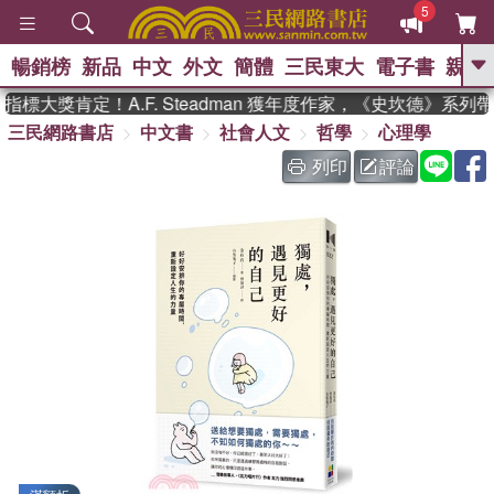
5
暢銷榜
新品
中文
外文
簡體
三民東大
電子書
親子
GO
大獎肯定！A.F. Steadman 獲年度作家，《史坎德》系列帶
三民網路書店
中文書
社會人文
哲學
心理學
、
、
熱搜：
東野圭吾
The Odyssey
、
、
父親節
如果歷史是一群喵
暑期
列印
評論
、
、
推薦
國際布克獎 臺灣漫遊錄
方
、
、
念華
台灣的李登輝時代
數學女
、
孩：黎曼猜想
偉大的迷走神經