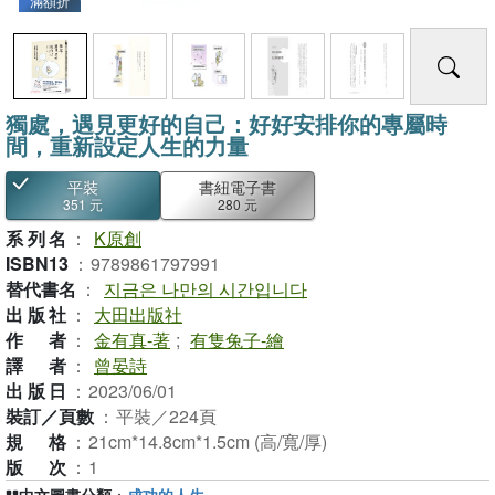
滿額折
獨處，遇見更好的自己：好好安排你的專屬時
間，重新設定人生的力量
平裝
書紐電子書
351 元
280 元
系列名
：
K原創
ISBN13
：
9789861797991
替代書名
：
지금은 나만의 시간입니다
出版社
：
大田出版社
作者
：
金有真-著
;
有隻兔子-繪
譯者
：
曾晏詩
出版日
：
2023/06/01
裝訂／頁數
：
平裝／224頁
規格
：
21cm*14.8cm*1.5cm (高/寬/厚)
版次
：
1