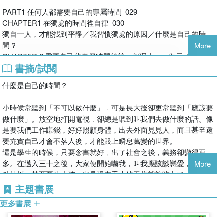
政大韓文系畢業，努力經營斜槓人生中。目前是韓文翻譯，也是韓
半套，例如拚命收藏黑膠唱片、試著培養自己對於爵士和古典的愛
◆如果我不下定決心規劃出照顧自己的時間、把自己擺在第一位的
PART1 任何人都需要自己的專屬時間_029
語老師，做設計，也做影音編輯，也跟風當社群小編。現正學習享
好，當然也喝了不少威士忌，以為這樣，我也可以在有品味的生活
時間、更加了解自己的時間，那麼我就等於沒有自己的專屬時間。
CHAPTER1 在獨處的時間裡自律_030
受每一份自己選擇的工作。
之中，找到寫作的契機。
獨自一人，才能找到平靜／我習慣獨處的原因／什麼是自己的時
事情壞就壞在人生想要有難忘的高潮，不能只做半套。我始終視為
__獨處時，我才看見自己漂亮的一面
間？
More
畏途的另外那半套，是村上那有如清教徒般的戒律生活。試問有誰
◆通常比起讓變得脆弱的自己復元，我們反而忙著指責自己。
CHAPTER 2 需要自己的專屬時間的第一個理由――復元_043
能每天早上四點半起床，早晨花一整個小時去跑步就只為了和自己
◆自我認同感下降的原因並非能力不足，而是不願意了解自己是多
書摘/試閱
度過復元的時間／獨處時，我才看見自己漂亮的一面／「我」是最
的內心對話？如果這樣能夠造就一個不世出的天才，那我是否安心
麼不錯的人才會發生的現象。
棒的煩惱諮商師
地成為魯蛇就好？
◆當我遠離這世界所定義的漂亮的人、成功的人、不錯的人的條
什麼是自己的時間？
CHAPTER3 需要自己的專屬時間的第二個理由――觀察＿052
我這個國境之南的亞熱帶夜貓族，不懂北方村上大叔晨起型基因，
件，就能把自己的情緒看得更清楚。
暫時脫軌／感受自己正在改變的方法／獨處，就能看見問題在哪裡
直到我遇見來自緯度更高的韓國金有真，我才發現瘋狂並不是瘋
◆藉由自己的專屬時間，我選擇成為自己想成為的人，確信我所認
小時候常聽到「不可以做什麼」，可是長大後卻更常聽到「應該要
CHAPTER4 需要自己的專屬時間的第三個理由――保持距離_063
狂，苦行僧的生活也不是為了戒斷享受，而是在獨處的時光之中，
為的幸福是錯的。這樣的領悟也自然讓我進一步找到屬於自己的價
做什麼」。放空地打開電視，卻總是聽到叫我們去做什麼的話。像
如果你想擺脫他人的評價／和我不合的人，先再見
遇見更好的自己。
值，也讓我了解到自己重視的是什麼。
是要我們工作賺錢，好好照顧身體，出去外面見見人，而且甚至還
CHAPTER5 確保擁有自己的專屬時間的方法_071
這位擁有美國兩州律師執照的金有真律師，究竟是何方神聖？和村
要充實自己才會不落人後，才能跟上瞬息萬變的世界。
成為獨自一人的意思／第一步：克服寂寞／第二步：計畫自己的專
上春樹一樣，金有真每天都在四點半起床。但村上很少露面，也不
__如果你想擺脫他人的評價
還是學生的時候，只要念書就好，出了社會之後，義務卻變得更
屬時間／第三步：整理四周／第四步：拋開自責
使用社交軟體；而金有真是個YouTuber，她的早晨使用法，累積觀
◆即使不喜歡別人恣意批評自己也無可奈何，因為我們無法阻止別
多。在邁入三十之後，大家便開始嚇我，叫我應該談戀愛，應該快
More
這本書讀到這裡，你該回答的24個問題_082
看次數超過一千五百萬次，改變了韓國無數個早晨，掀起一陣早起
人怎麼想。因此，答案就只有一種，就是改變自己面對那些評價的
點結婚，甚至要生小孩。光是現在手上的工作就夠吃力了，可是這
熱潮。
姿態。
種再怎麼做還是做不完的感覺到底是什麼呢？不知道是不是因為我
主題書展
PART 2 第一個好好利用自己的專屬時間的方法，重新設定_085
事實上，金有真的第一本療癒之書《我的一天從4點30分開始》早
◆自己的專屬時間送給我最有意義的禮物，就是不再渴望他人對我
是律師，這份工作的特性就是得承擔許多責任，讓我肩上的擔子變
CHAPTER 6 人生也能重新設定_086
更多書展
已賣出全球版權。據我所知，台灣就有不少讀者受到她的激發，扭
的評價和肯定。
得更重。
再次歸零／重新設定的兩項必備條件
轉了人生的困局。這些讀者長期受慢性疲勞所苦，常常加班到沒有