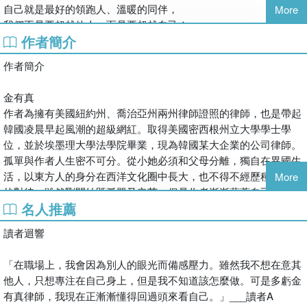
自己就是最好的領跑人、溫暖的同伴，
More
我們不是要超越他人，而是要超越自己！
作者簡介
建構獨處的能力，讓你的時間變得有價值。
作者簡介
當我們認識自己，就能抓住人生的重心，
當我們傾聽內在的聲音，就會找到愛自己的方式。
金有真
自己的專屬時間，不是把自己邊緣化，而是為人生創造另一個機
作者為擁有美國紐約州、喬治亞州兩州律師證照的律師，也是帶起
會。
韓國凌晨早起風潮的超級網紅。取得美國密西根州立大學學士學
位，並於埃墨理大學法學院畢業，現為韓國某大企業的公司律師。
作者金有真引領4點30分晨型人風潮，她找到自己最擅長的事，為
孤單與作者人生密不可分。從小她必須和父母分離，獨自在異國生
這件事自動早起，熱情是燃料，自律是模具，她知道自己什麼時候
活，以東方人的身分在西洋文化圈中長大，也不得不經歷種族歧視
More
需要對話？何時需要獨處？也能明白自己對獨處的需求與安放。
的對待。雖然剛開始既孤單又辛苦，但是作者漸漸藉著自己的專屬
無法和自己獨處，就會被寂寞和恐懼緊緊困住，光是原地踏步也會
名人推薦
時間，學會如何使用孤單這把雕刻刀，一步步雕琢出精采的自己。
磨壞鞋底。身為律師身分的她，實踐獨處的能力，把「時間」動詞
對作者來說，自己就是自己最好的領跑人兼嚴格的老師和溫暖的同
化，她重新定義和練習如何把時間「送給自己」：
讀者迴響
伴。她的目標不在超越他人，而是超越自己，她的努力曾讓她以游
★任何人都需要自己的專屬時間，任何人都可以有自己的專屬時
泳選手的身分，在紐西蘭全國青少年大賽爭奪冠亞軍，甚至站上每
間。
「在職場上，我會因為別人的眼光而備感壓力。雖然我不想在意其
天都有幾百位觀眾的音樂劇舞台。考法學院時，她接二連三地落
★不要用零碎的時間來拼湊，而是固定安排寫進行事曆。
他人，只想專注在自己身上，但是我不知道該怎麼做。可是多虧金
榜，第一次考律師資格時，也考試失利，讓她從自暴自棄中走出
★「自己一個人」不是與世隔絕的意思，而是把自己擺在第一位。
有真律師，我現在正漸漸懂得回過頭來看自己。」___讀者A
來，幫助她完成夢想的人也是自己。當她為了適應職場生活陷入低