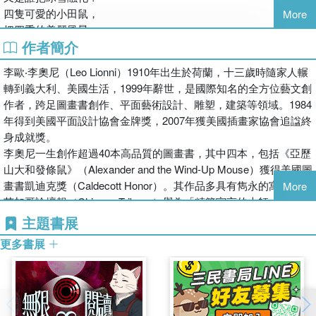
四隻可愛的小田鼠，
More
把四季的美麗風景，
作者簡介
一點一滴珍藏在小詩之中！
李歐‧李奧尼（Leo Lionni）1910年出生於荷蘭，十三歲時隨家人輾
漫長的冬日，你所需要的不僅僅是過冬的糧食，還要有精神的滋
轉到義大利、美國生活，1999年辭世，是國際知名的全方位藝文創
養。
作者，跨足圖畫書創作、平面藝術設計、雕塑，建築等領域。1984
李奧，李奧尼前作《田鼠阿佛》中，特立獨行的小田鼠阿佛，在其
年得到美國平面設計協會金牌獎，2007年獲美國插畫家協會追諡終
他田鼠忙著集結過冬的糧食之際，獨自一人細細品味陽光、將風景
身成就獎。
裡多變的顏色映入腦海，蒐集得以捕捉當下感動的文字，為冬日穴
李奧尼一生創作超過40本高品質的圖畫書，其中四本，包括《亞歷
居的日子，儲存心靈的糧食。
山大和發條鼠》（Alexander and the Wind-Up Mouse）獲得美國圖
畫書凱迪克獎（Caldecott Honor）。其作品多具有雋永的寓意，被
More
「田鼠四季」便是《田鼠阿佛》故事裡，帶來希望的經典小詩。
芝加哥論壇報（Chicago Tribune）譽為「精簡寓言的大師」。
小田鼠阿佛的朗誦，喚醒了同伴們美好的想像，讓他們從無聊的蝸
主題書展
居中解脫，再次感覺到世界的美好。
譯者簡介
更多書展
孫晴峰
與《田鼠阿佛》一樣，《田鼠四季》以簡約且具詩意的紙張拼貼呈
生於臺南麻豆，祖籍江蘇鎮江。臺灣大學森林系畢業，在美國分獲
現，無論是冬天的雪景、春天的綠意、夏天的燦爛及秋天的豐收，
雪城大學(Syracuse University) 教育碩士、波士頓西蒙斯學院
各季節獨特的風景，都在李奧尼獨樹一格的藝術詮釋下，展現令人
(Simmons College) 兒童文學碩士、麻州大學（University of
耳目一新的感受！
Massachusetts at Amherst）傳播系博士，現任紐約大學(New