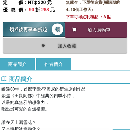
定價
：NT$ 320 元
無庫存，下單後進貨(採購期約
優惠價
：
90
折
288
元
4~10個工作天)
下單可得紅利積點 ：8 點
領券後再享88折起
領
加入購物車
加入收藏
商品簡介
作者簡介
商品簡介
睽違30年，首部李歐‧李奧尼的衍生原創作品
聚焦《田鼠阿佛》中經典的四季小詩，
以最純真無邪的想像力，
唱出最可愛的自然禮讚。
誰在天上灑雪花？
又是誰把冰雪融化？