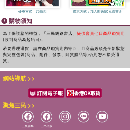
York University)專業學院媒體學教授。曾任臺灣民生報兒童版記者
優惠方式：
75折起
優惠方式：
加入即送50元購書金
及童書編輯。自大學三年級起，發表童詩，童話，圖畫故事書，中
購物須知
英文著作及翻譯近四十本。曾獲中國時報文學獎童話首獎，信誼基
金會評選委員獎，兒童文學協會金龍獎， 金鼎獎優良圖書，聯合
報《讀書人》，中國時報《開卷》，和臺北市圖書館書評推薦《好
為了保護您的權益，「三民網路書店」
提供會員七日商品鑑賞期
(收到商品為起始日)。
書大家讀》等獎勵。
若要辦理退貨，請在商品鑑賞期內寄回，且商品必須是全新狀態
與完整包裝(商品、附件、發票、隨貨贈品等)否則恕不接受退
貨。
網站導航 >>
聚焦三民 >>
三民書局
三民出版