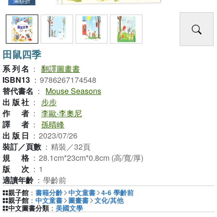
滿額折
田鼠四季
系列名
：
翻譯圖畫書
ISBN13
：
9786267174548
替代書名
：
Mouse Seasons
出版社
：
步步
作者
：
李歐‧李奧尼
譯者
：
孫晴峰
出版日
：
2023/07/26
裝訂／頁數
：
精裝／32頁
規格
：
28.1cm*23cm*0.8cm (高/寬/厚)
版次
：
1
適讀年齡
：
學齡前
親子館
：
書籍分齡
中文童書
4-6 學齡前
親子館
：
中文童書
圖畫書
文化/其他
中文圖書分類
：
美國文學