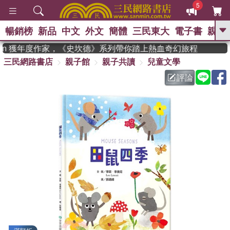
5
暢銷榜
新品
中文
外文
簡體
三民東大
電子書
親子
GO
dman 獲年度作家，《史坎德》系列帶你踏上熱血奇幻旅程
三民網路書店
親子館
親子共讀
兒童文學
、
熱搜：
東野圭吾
高希均教授回憶錄
、
、
、
The Odyssey
父親節
如果歷
評論
、
、
史是一群喵
暑期推薦
國際布克
、
、
獎 臺灣漫遊錄
方念華
台灣的李
、
、
登輝時代
數學女孩：黎曼猜想
偉大的迷走神經