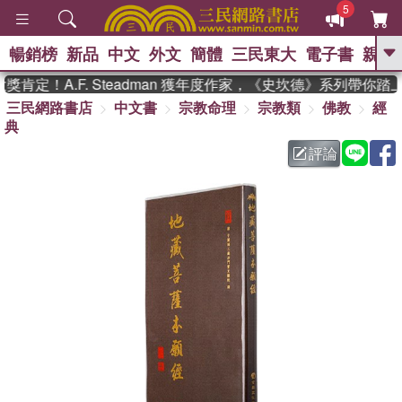
5
暢銷榜
新品
中文
外文
簡體
三民東大
電子書
親子
GO
肯定！A.F. Steadman 獲年度作家，《史坎德》系列帶你踏
三民網路書店
中文書
宗教命理
宗教類
佛教
經
、
熱搜：
東野圭吾
高希均教授回憶錄
典
、
、
、
The Odyssey
父親節
如果歷
、
、
史是一群喵
暑期推薦
國際布克
評論
、
、
獎 臺灣漫遊錄
方念華
台灣的李
、
、
登輝時代
數學女孩：黎曼猜想
偉大的迷走神經