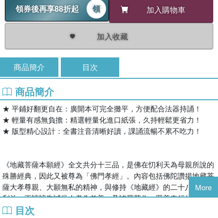
領券後再享88折起
領
加入購物車
加入收藏
商品簡介
目次
商品簡介
★ 平鋪好翻更自在：廣開本可完全攤平，方便配合法器持誦！
★ 輕量有感無負擔：精選輕量化進口紙張，久持輕鬆更省力！
★ 版型精心設計：全書注音清晰好讀，課誦流暢不累不吃力！
《地藏菩薩本願經》全文共分十三品，是佛在忉利天為母親所說的
殊勝經典，因此又被尊為「佛門孝經」。內容包括佛陀讚揚地藏菩
薩大孝尊親、大願無私的精神，與修持《地藏經》的二十八種功德
More
利益；更諄諄告誡世人孝為首善，及諸惡莫作、眾善奉行的道理。
目次