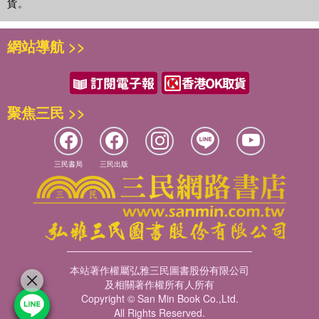
貨。
網站導航 >>
功德利益：
讀誦地藏菩薩本願經之二十八利益――
一者、天龍護念。 二者、善果日增。 三者、集聖上因。
聚焦三民 >>
四者、菩提不退。 五者、衣食豐足。 六者、疾疫不臨。
七者、離水火災。 八者、無盜賊厄。 九者、人見欽敬。
十者、神鬼助持。 十一者、女轉男身。 十二者、為王臣女。
十三者、端正相好。 十四者、多生天上。 十五者、或為帝王。
三民書局
三民出版
十六者、宿智命通。 十七者、有求皆從。 十八者、眷屬歡樂。
十九者、諸橫消滅。 二十者、業道永除。 廿一者、去處盡通。
廿二者、夜夢安樂。 廿三者、先亡離苦。 廿四者、宿福受生。
本站著作權屬弘雅三民圖書股份有限公司
及相關著作權所有人所有
Copyright © San Min Book Co.,Ltd.
All Rights Reserved.