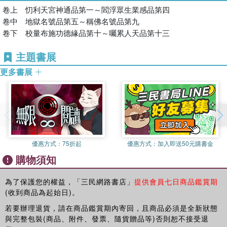
欲為父母、眷屬（不論在世或往生）消障祈福，或為累世冤親債主
卷上 忉利天宮神通品第一～閻浮眾生業感品第四
解冤釋結者，若能誠心護持讀誦，必得諸佛菩薩感應庇祐，獲無上
卷中 地獄名號品第五～稱佛名號品第九
福德。
卷下 校量布施功德緣品第十～囑累人天品第十三
主題書展
修持法門：
更多書展
◎ 諷誦：
應以虔誠恭敬之心和懺悔心唸誦。或跪、或立、或坐皆可。口唸：
「恭請南無大願地藏王菩薩慈悲護持」三稱，持誦經文時，若頭暈
目眩、流眼淚、字體模糊、身體酸軟不適、心生疑惑、雜念紛至等
現象，應以最懺悔的心，祈求冤親債主原諒，並可祈請他們一齊來
誦經和禮佛懺悔，更要以最勇敢負責的心，來圓滿現前之因緣果
優惠方式：
75折起
優惠方式：
加入即送50元購書金
報，方可消業。
購物須知
◎ 回向：
為了保護您的權益，「三民網路書店」
提供會員七日商品鑑賞期
誦經有不可思議功德，而功德回向是很重要的。發願讀誦《地藏
(收到商品為起始日)。
經》來超拔自己累生累世的冤親債主時（累世的父母也在其中，並
若要辦理退貨，請在商品鑑賞期內寄回，且商品必須是全新狀態
且受益），以盡孝心、慈悲的心、懺悔的心、虔誠恭敬之心而勇猛
與完整包裝(商品、附件、發票、隨貨贈品等)否則恕不接受退
精進，易得到十方如來，諸佛菩薩的護持。