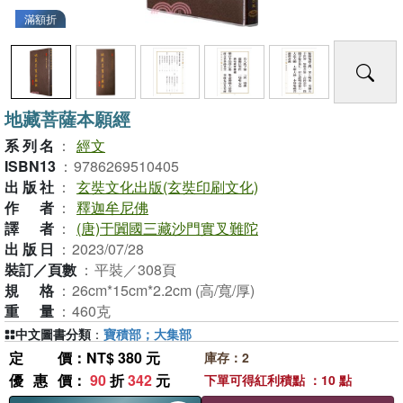
滿額折
地藏菩薩本願經
系列名
：
經文
ISBN13
：
9786269510405
出版社
：
玄奘文化出版(玄奘印刷文化)
作者
：
釋迦牟尼佛
譯者
：
(唐)于闐國三藏沙門實叉難陀
出版日
：
2023/07/28
裝訂／頁數
：
平裝／308頁
規格
：
26cm*15cm*2.2cm (高/寬/厚)
重量
：
460克
中文圖書分類
：
寶積部；大集部
定價
：NT$ 380 元
庫存：2
優惠價
：
90
折
342
元
下單可得紅利積點 ：10 點