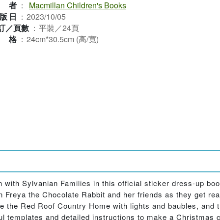
作者
：
Macmillan Children's Books
版日
：
2023/10/05
訂／頁數
：
平裝／24頁
規格
：
24cm*30.5cm (高/寬)
 with Sylvanian Families in this official sticker dress-up bo
in Freya the Chocolate Rabbit and her friends as they get rea
e the Red Roof Country Home with lights and baubles, and th
ul templates and detailed instructions to make a Christmas ca