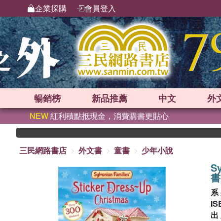
企業採購
會員登入
暢銷榜
新品
推薦
中文
外
NEW
紅利積點抵現金，消費購書更貼心
三民網路書店
外文書
童書
少年小說
Sy
書
系
IS
出