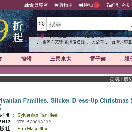
會員專區
購物車
通知
紅利兌換
5
、
、
熱搜：
東野圭吾
高希均教授回憶錄
The Odys
、
、
、
國際布克獎 臺灣漫遊錄
方念華
台灣的李登
文
簡體
三民東大
電子書
親
英國出版界指標大
lvanian Families: Sticker Dress-Up Christma
)
列名
：
Sylvanian Families
BN13
：
9781529093292
版社
：
Pan Macmillan