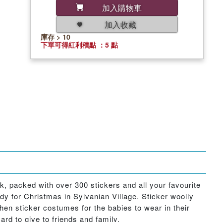
加入購物車
加入收藏
庫存 > 10
下單可得紅利積點 ：5 點
ok, packed with over 300 stickers and all your favourite
dy for Christmas in Sylvanian Village. Sticker woolly
en sticker costumes for the babies to wear in their
rd to give to friends and family.