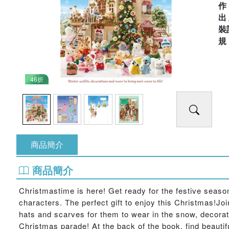
出
裝
46折
商品簡介
商品簡介
Christmastime is here! Get ready for the festive season
characters. The perfect gift to enjoy this Christmas!Jo
hats and scarves for them to wear in the snow, decorat
Christmas parade! At the back of the book, find beautif