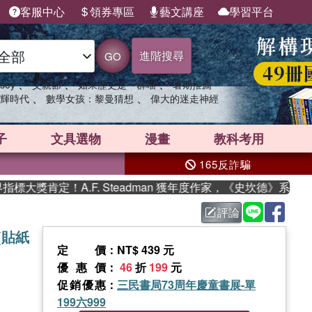
客服中心
領券專區
藝文講座
學習平台
進階搜尋
GO
、
、
、
sey
父親節
如果歷史是一群喵
暑期推薦
、
、
輝時代
數學女孩：黎曼猜想
偉大的迷走神經
子
文具選物
漫畫
教科考用
165反詐騙
獎肯定！A.F. Steadman 獲年度作家，《史坎德》系列帶你
評論
s (貼紙
定價
：NT$ 439 元
優惠價
：
46
折
199
元
促銷優惠
：
三民書局73周年慶童書展-單
199六999