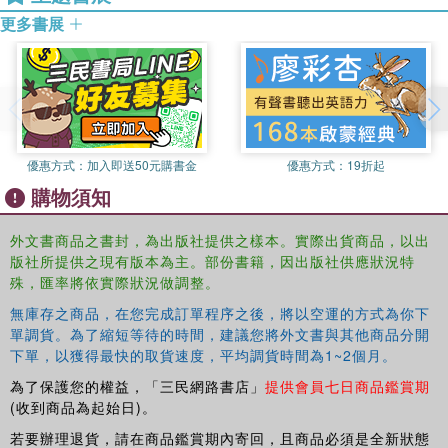
**飢餓遊戲**，在電視直播下進行殊死戰……
更多書展
This beautiful hardcover box set includes all three books
in Suzanne Collins's internationally bestselling Hunger
Games trilogy together with The Ballad of Songbirds and
Snakes. You can step into the world of Panem with the
10th annual Hunger Games, and continue all the way to
優惠方式：
加入即送50元購書金
優惠方式：
19折起
the electrifying conclusion.
購物須知
This beautiful deluxe hardcover box set includes all three
外文書商品之書封，為出版社提供之樣本。實際出貨商品，以出
books in Suzanne Collins's internationally bestselling
版社所提供之現有版本為主。部份書籍，因出版社供應狀況特
Hunger Games trilogy together with The Ballad of
殊，匯率將依實際狀況做調整。
Songbirds and Snakes.
無庫存之商品，在您完成訂單程序之後，將以空運的方式為你下
With brand new artwork by Freya Betts: this is a must-
單調貨。為了縮短等待的時間，建議您將外文書與其他商品分開
have collection for all fans of this groundbreaking,
下單，以獲得最快的取貨速度，平均調貨時間為1~2個月。
phenomenally bestselling series.
為了保護您的權益，「三民網路書店」
提供會員七日商品鑑賞期
"I was so obsessed with this book. . . . The Hunger
(收到商品為起始日)。
Games is amazing." Stephenie Meyer, author of the
若要辦理退貨，請在商品鑑賞期內寄回，且商品必須是全新狀態
Twilight saga