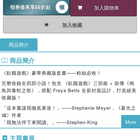
領券後再享88折起
領
加入購物車
加入收藏
商品簡介
商品簡介
《飢餓遊戲》豪華典藏版套書——粉絲必收！
完整收錄全四部小說！包含 《飢餓遊戲》三部曲 + 前傳《鳴
鳥與毒蛇之歌》，搭配 Freya Betts 全新封面設計，打造絕美
收藏版！
「這本書讓我徹底著迷！」——Stephenie Meyer，《暮光之
城》作者
More
「我無法停下來閱讀。」——Stephen King
**「生存唯一的規則：殺，或被殺。」**
主題書展
在殘酷的帕納姆國，每年 12 個區都要派出 **一男一女** 參加