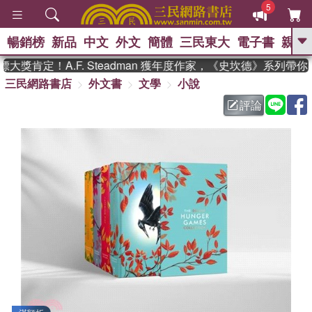
5
暢銷榜
新品
中文
外文
簡體
三民東大
電子書
親子
GO
獎肯定！A.F. Steadman 獲年度作家，《史坎德》系列帶你
三民網路書店
外文書
文學
小說
、
熱搜：
東野圭吾
高希均教授回憶錄
、
、
、
The Odyssey
父親節
如果歷
評論
、
、
史是一群喵
暑期推薦
國際布克
、
、
獎 臺灣漫遊錄
方念華
台灣的李
、
、
登輝時代
數學女孩：黎曼猜想
偉大的迷走神經