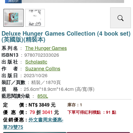
滿額折
Deluxe Hunger Games Collection (4 book set)
(英國版)(精裝本)
系列名
：
The Hunger Games
ISBN13
：
9780702333026
出版社
：
Scholastic
作者
：
Suzanne Collins
出版日
：
2023/10/26
裝訂／頁數
：
精裝／1870頁
規格
：
25.6cm*18.9cm*16.4cm (高/寬/厚)
藍思閱讀分級
：
850L
定價
：NT$ 3849 元
庫存：1
優惠價
：
79
折
3041
元
下單可得紅利積點 ：91 點
促銷優惠
：
外文書周末優惠-
單79雙75