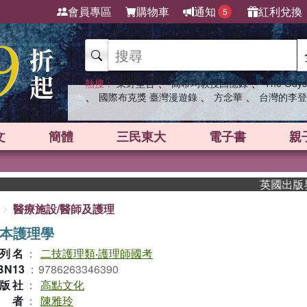
會員專區
購物車
通知
紅利兌換
5
、
、
熱搜：
東野圭吾
高希均教授回憶錄
The Odys
、
、
、
國際布克獎 臺灣漫遊錄
方念華
台灣的李登
文
簡體
三民東大
電子書
親
英國出版界指標大
醫療施設/醫師及護理
本護理學
列名
：
二技護理類‧護理師國考
BN13
：
9786263346390
版社
：
高點文化
作者
：
陳雅玲