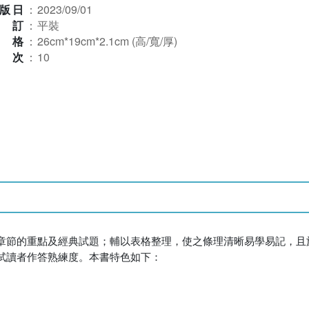
版日
：
2023/09/01
裝訂
：
平裝
規格
：
26cm*19cm*2.1cm (高/寬/厚)
版次
：
10
章節的重點及經典試題；輔以表格整理，使之條理清晰易學易記，且
試讀者作答熟練度。本書特色如下：
。