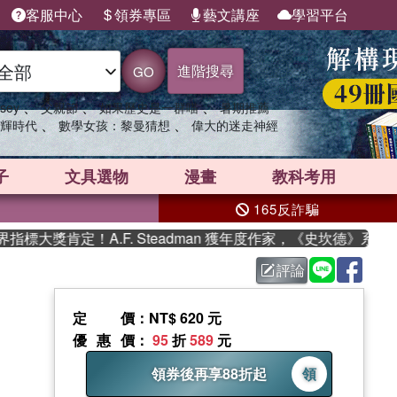
客服中心
領券專區
藝文講座
學習平台
進階搜尋
GO
、
、
、
sey
父親節
如果歷史是一群喵
暑期推薦
、
、
輝時代
數學女孩：黎曼猜想
偉大的迷走神經
子
文具選物
漫畫
教科考用
165反詐騙
獎肯定！A.F. Steadman 獲年度作家，《史坎德》系列帶
評論
定價
：NT$ 620 元
優惠價
：
95
折
589
元
領券後再享88折起
領