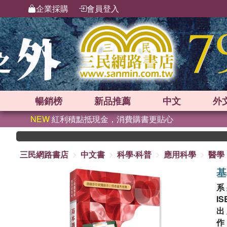
企業採購
會員登入
暢銷榜
新品
推薦
中文
外
NEW
紅利積點抵現金，消費購書更貼心
三民網路書店
中文書
科學‧科普
應用科學
醫學
基
系
IS
出