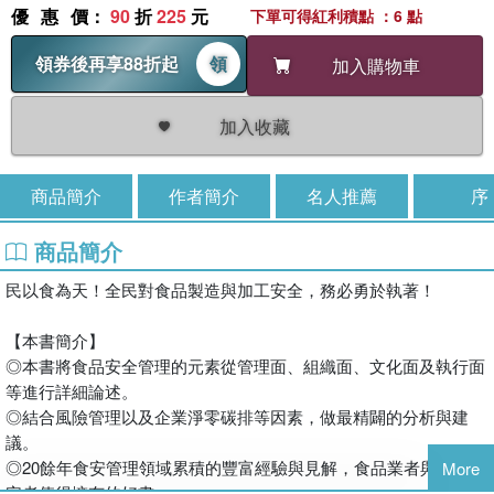
優惠價
：
90
折
225
元
下單可得紅利積點 ：6 點
領券後再享88折起
領
加入購物車
加入收藏
商品簡介
作者簡介
名人推薦
序
商品簡介
民以食為天！全民對食品製造與加工安全，務必勇於執著！
【本書簡介】
◎本書將食品安全管理的元素從管理面、組織面、文化面及執行面
等進行詳細論述。
◎結合風險管理以及企業淨零碳排等因素，做最精闢的分析與建
議。
◎20餘年食安管理領域累積的豐富經驗與見解，食品業者與關心食
More
安者值得擁有的好書。