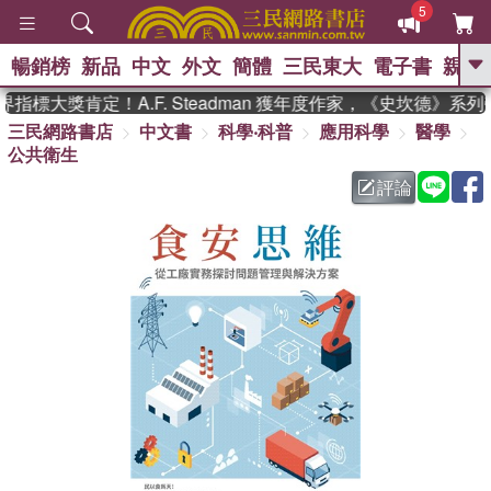
5
暢銷榜
新品
中文
外文
簡體
三民東大
電子書
親子
GO
標大獎肯定！A.F. Steadman 獲年度作家，《史坎德》系列
三民網路書店
中文書
科學‧科普
應用科學
醫學
、
熱搜：
東野圭吾
高希均教授回憶錄
公共衛生
、
、
、
The Odyssey
父親節
如果歷
、
、
史是一群喵
暑期推薦
國際布克
評論
、
、
獎 臺灣漫遊錄
方念華
台灣的李
、
、
登輝時代
數學女孩：黎曼猜想
偉大的迷走神經