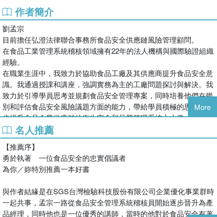
作者簡介
據世界衛生組織（World Health Organization ,WHO）統計，
劉孟宗
全球每年約有10%的人口罹患食源性疾病，
目前擔任弘澄法律聯合事務所食品安全供應鏈風險管理顧問。
嚴重者導致患者傷亡也不再少數！
在食品工業管理系統稽核領域擁有22年的法人機構與國際驗證組織
「吃下肚就來不及」，唯有安全的食物，
經驗。
才能讓我們獲取營養價值，維持身體健康。
在職業生涯中，我致力於協助食品工廠及其供應商提升食品安全意
識。我通過授課和講座，強調實務為主的工廠問題探討與解決。我
本書內容以PDCA（Plan-Do-Check-Action）邏輯順序，
致力於引導學員思考並規劃食品安全管理專案，同時培養他們在鑑
始於企業食品安全體制規劃、產品製造過程及建立審核作業目標，
別和評估食品安全風險議題方面的能力，帶給學員積極的思維，逐
More
終於食品工廠持續優化食品安全管理制度，
步提升食品企業供應鏈的衛生安全和品質管理系統之水準。
並以單一主題章節，敘述工廠日常營運時發生的狀況，
名人推薦
引導企業高階管理者與品保管理主管以累積的經驗建立食安思維，
以及相關部門人員討論適當有效的改善方案。
【推薦序】
勇於執著 一位食品安全的忠實倡議者
◎代理經銷：白象文化
為你／妳特別推薦一本好書
更多精彩內容請見
http://www.pressstore.com.tw/freereading/9789579805759.pdf
與作者結緣是在SGS台灣檢驗科技股份有限公司企業優化事業群時
一起共事，孟宗一路從食品安全管理系統稽核員開始逐步晉升為產
品經理，同時他也是一位優秀的講師，當時的他對於食品安全有著