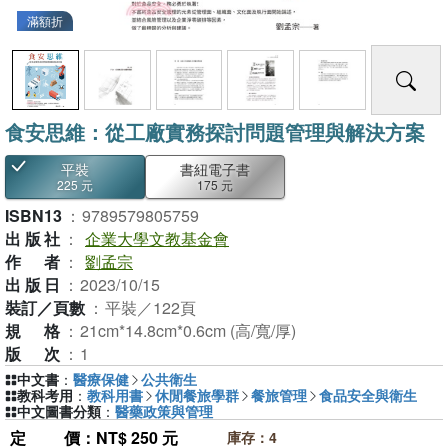
滿額折
食安思維：從工廠實務探討問題管理與解決方案
平裝
書紐電子書
225 元
175 元
ISBN13
：
9789579805759
出版社
：
企業大學文教基金會
作者
：
劉孟宗
出版日
：
2023/10/15
裝訂／頁數
：
平裝／122頁
規格
：
21cm*14.8cm*0.6cm (高/寬/厚)
版次
：
1
中文書
：
醫療保健
公共衛生
教科考用
：
教科用書
休閒餐旅學群
餐旅管理
食品安全與衛生
中文圖書分類
：
醫藥政策與管理
定價
：NT$ 250 元
庫存：4