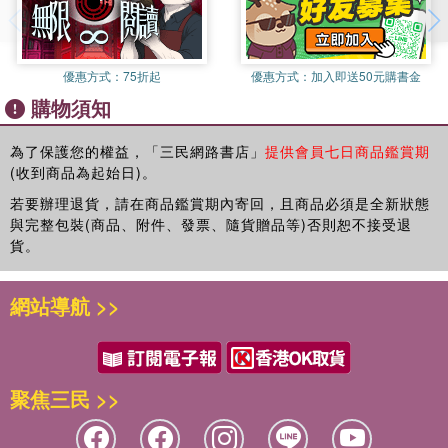
價值。談談如何訂定適合自家食品安全思維的使命議題，不論公司
第四節 避免成為食品更換標籤延長有效日期的食安幫兇
是製造有形的產品或是提供無形的服務，在食品製造業輔導過程
第五節 食品工廠緊急事件之風險分析
中，翻轉既有思維是一件困難的事。所以，先由高階主管與關鍵客
第六節 食品安全與品質文化之員工訊息回饋機制
優惠方式：
75折起
優惠方式：
加入即送50元購書金
戶進行探索與創建企業的現在與未來，老闆再加入討論，避免當局
購物須知
者迷。
第四章 CHECK–食品安全管理系統審核作業目標
第一節 提升工廠製造部門戰鬥力
名詞解釋
為了保護您的權益，「三民網路書店」
提供會員七日商品鑑賞期
第二節 提升目標達成率的小活動
(收到商品為起始日)。
◎使命：企業根本性質和存在的理由，在食品供應鏈擔任的角色和
第三節 定期整編食品工廠部門作業與核心競爭力
責任。
若要辦理退貨，請在商品鑑賞期內寄回，且商品必須是全新狀態
◎願景：三～五年內要往能令人激起熱情且嚮往的美好境界（階段
與完整包裝(商品、附件、發票、隨貨贈品等)否則恕不接受退
第五章 ACT–食品工廠食品安全管理系統 持續優化與改善
性）。
貨。
第一節 淺談食品從業人員作業環境安全與防護
◎道德觀：正向良善且符合社會期待的企業價值，非只是符合法規
第二節 食品工廠缺工問題何去何從
要求。
第三節 食品安全管理之數據分析與績效評估
網站導航 >>
第四節 食品安全圓滿決策方案
一、企業使命的授權與執行
第五節 溫室氣體盤查對食品業界之影響
使命是企業扮演存在的角色且包含利他要素，部門人員依目的與方
向規劃可執行的專案，企業必須明確有效的全面溝通食品安全資
結論
聚焦三民 >>
訊，從上到下的部門至各人投入專案，以支撐企業願景的逐步完
善。例如迪士尼樂園的工作人員使命是可以時時展現「親切的笑