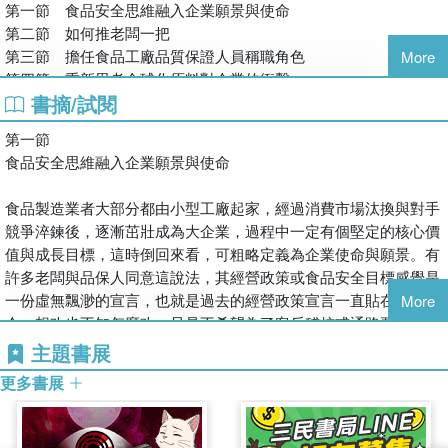
第一節 食品安全思維融入企業願景與使命
間能夠持續有效溝通，以利整合修訂管理制度，包含作業人員、設
第二節 如何推老闆一把
備設施、法令規章及廠區內外環境等議題。本書的建議參考方法，
第三節 擔任食品工廠品質保證人員稱職角色
More
遇到食品安全管理與作業程序問題時，可以單獨或混合使用章節內
第四節 重新思考全球化原料對企業的衝擊
的提問方式，探究次數越多越能得心應手。
書摘/試閱
第五節 管理高風險原料供應商
第六節 食品製造業者之美國海關──商貿反恐怖聯盟標準面面觀
第一節
第七節 串聯食品工廠作業SOP與深耕人員認知
食品安全思維融入企業願景與使命
第二章 DO–產品製造過程管理
食品製造業者大部分都由小型工廠起家，經過消費市場汰換與對手
第一節 我知道了，是真的嗎？
競爭淬鍊後，逐漸茁壯成為大企業，過程中一定有個堅定的核心價
第二節 食品工廠人員落實執行標準作業程序
值與成長目標，這時倒回來看，可粗略定義為企業使命與願景。有
第三節 食品法規鑑別與食安管理系統更新
許多老闆與品保人同意這說法，其經營政策或食品安全目標感覺是
第四節 食品工廠員工應具備食品安全危害的風險意識
一份虛無飄渺的宣言，也就是過去的經營政策宣言一直貼在牆上至
More
第五節 食品研發與業務的共同利基點
今，想改也不知怎麼改，只是不希望為了客戶稽核或通路要求，又
第六節 食品工廠過敏原危害風險管理
換另一個虛無飄渺的口號，食品製造業者現況就是無法呈現企業使
主題書展
命、願景，與支撐持續卓越的專案。
第三章 DO–產品製造結束後管理
更多書展
老闆與企業經營管理者應留意，企業永續經營需要非常關鍵的核心
第一節 食品製造作業現場之有效品質管制
價值理念，明確的使命、美好的願景及道德觀，能夠吸引到對的員
第二節 食品原料與產品之倉庫儲存溫度管理
工，和認同企業理念的客戶，自然而然也展現了企業的品牌定位與
第三節 食品工廠倉儲管理大哉問