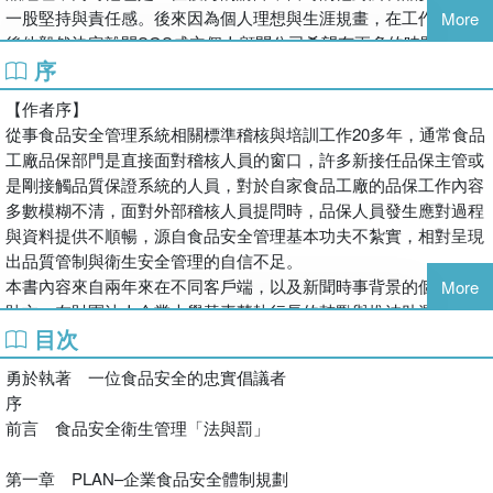
一股堅持與責任感。後來因為個人理想與生涯規畫，在工作10幾年
More
後他毅然決定離開SGS成立個人顧問公司希望有更多的時間投入食
序
品安全理念的傳播與分享。
這本書將食品安全管理的元素與要因從管理面、組織面、文化面及
【作者序】
執行面發想結合了風險管理的考量以及企業永續碳排的議題做了很
從事食品安全管理系統相關標準稽核與培訓工作20多年，通常食品
精闢的分析與建議。對於從事食品相關製造業者來說這不啻是非常
工廠品保部門是直接面對稽核人員的窗口，許多新接任品保主管或
值得擁有的一本書，因為其中濃縮了作者這20年來在食安管理領域
是剛接觸品質保證系統的人員，對於自家食品工廠的品保工作內容
所累積的經驗與見解。
多數模糊不清，面對外部稽核人員提問時，品保人員發生應對過程
民以食為天！守護食品安全更是大家共同的責任。誠如作者在結論
與資料提供不順暢，源自食品安全管理基本功夫不紮實，相對呈現
中所強調的。
出品質管制與衛生安全管理的自信不足。
期待食品製造業者能讓消費者享用優質企業製造出來的各種美味可
本書內容來自兩年來在不同客戶端，以及新聞時事背景的個人網頁
More
口且安心的產品。
貼文，在財團法人企業大學黃素慧執行長的鼓勵與推波助瀾之下，
目次
重新編排集結成冊，章節內容以PDCA（Plan-Do-Check-Action）
張日聖
邏輯順序，始於企業食品安全體制規劃、產品製造過程及建立審核
永續國際顧問公司策略長
勇於執著 一位食品安全的忠實倡議者
作業目標，終於食品工廠持續優化食品安全管理制度，以單一主題
2023.5.29寫於自宅
序
章節，敘述工廠日常營運時發生的狀況，引導企業高階管理者與品
前言 食品安全衛生管理「法與罰」
保管理主管以累積的經驗建立食安思維，和相關部門人員討論適當
有效的改善方案。當品保人員遇到瓶頸時，本書提供「主題探討」
第一章 PLAN–企業食品安全體制規劃
的提問方式引導邏輯思維與探究問題的方向，使品保團隊與各部門