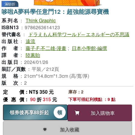
滿額折
哆啦A夢科學任意門12：超強能源尋寶機
系列名
：
Think Graphic
ISBN13
：
9786263614123
替代書名
：
ドラえもん科学ワールド─ エネルギーの不思議
出版社
：
遠流
作者
：
藤子‧F‧不二雄-漫畫
;
日本小學館-編撰
譯者
：
陸蕙貽
出版日
：
2024/01/26
裝訂／頁數
：
平裝／212頁
規格
：
21cm*14.8cm*1.3cm (高/寬/厚)
版次
：
2
定價
：NT$ 350 元
庫存：2
優惠價
：
90
折
315
元
下單可得紅利積點 ：9 點
領券後再享88折起
領
加入購物車
加入收藏