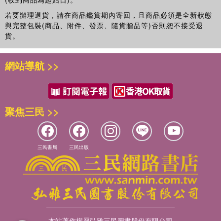
★石油
觀角度觀察與驗證，用巨觀視野連結全球與科學，透過科普的閱讀
漫畫：空中大戰
若要辦理退貨，請在商品鑑賞期內寄回，且商品必須是全新狀態
喜愛科學，進而學習科學。
◎石油是枯竭性能源的代表！ ◎石油其實是數億年前的生物遺
與完整包裝(商品、附件、發票、隨貨贈品等)否則恕不接受退
──曾文龍（台北市育成高中校長）
骸！ ◎日本百分之九十的電力來自火力發電
貨。
★石油以外的礦物資源
看漫畫也能越看越聰明？【哆啦A夢科學任意門】系列，透過可愛
漫畫：蒸汽火車頭
的哆啦A夢漫畫來引起孩子學習的興趣，使枯燥乏味的科學知識變
網站導航 >>
◎除了石油，還有其他的枯竭性能源嗎？ ◎支撐著現在與未來的
得生動有趣，內容包羅萬象、通俗易懂又不失嚴謹，絕對是適合全
能源性能源 ◎利用核分裂來產生熱能的核能發電
家人一起感受科學奧妙的最佳讀物！
★太陽能
──「我最愛哆啦A夢了！」粉絲團團長
漫畫：地底的太陽能乾冰源
聚焦三民 >>
◎優秀的能源！好好利用太陽的力量吧！ ◎將光轉換為電力的太
書中內容結合了科學百科，是極具教育性、趣味性的哆啦Ａ夢作
陽光電系統 ◎太陽能發電的未來前景如何？
品，讓讀者可以從漫畫世界中了解到哆啦Ａ夢漫畫所述說的科學相
★水力能源
關知識，極適合中小學學生閱讀。
漫畫：強力電池
三民書局
三民出版
──「哆啦A夢台灣粉絲團」團長
◎自古以來廣受愛用的水力能源！ ◎自然環境與水力發電有什麼
關係？
★風力能源
漫畫：「芭蕉扇」的使用方法
◎將在地球上循環的風，轉化為能源 ◎持續發展的風力發電現況
◎善用各種風車的風力發電
本站著作權屬弘雅三民圖書股份有限公司