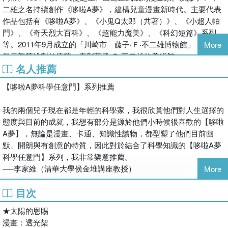
跟著哆啦A夢長知識、學創意、變聰明！
二雄之名持續創作《哆啦A夢》，建構兒童漫畫新時代。主要代表
★以趣味漫畫閱讀啟發探索研究的好奇心，快樂學習科普知識。
作品包括有《哆啦A夢》、《小鬼Q太郎（共著）》、《小超人帕
★全系列由台、日學者專家審訂，為國中小學自然科學最佳輔助讀
門》、《奇天烈大百科》、《超能力魔美》、《科幻短篇》系列
物。
等。2011年9月成立的「川崎市 藤子‧Ｆ‧不二雄博物館」，是一間
More
★學習超進化，從想像到實踐，建構科學家精神。
展示親筆繪製的原稿、表彰藤子‧Ｆ‧不二雄的美術館。
★全系列精選多則有趣科學小知識Q&A，讓頭腦反應更靈活。
名人推薦
【哆啦A夢科學任意門】系列推薦
我的兩個兒子現在都是年輕的科學家，我很欣賞他們對人生選擇的
態度與目前的成就，我想有部分是源於他們小時候很喜歡的【哆啦
A夢】，無論是漫畫、卡通、知識性讀物，都型塑了他們目前幽
默、開朗與有創意的特質，因此對於結合了科學知識的【哆啦A夢
科學任意門】系列，我非常樂意推薦。
──李家維（清華大學侯金堆講座教授）
More
目次
因為內容的奇思妙想，哆啦A夢早已成為最受歡迎的科幻漫畫之
一。這套橫跨10個領域的【哆啦A夢科學任意門】，不僅創意發想
★太陽的恩賜
滑稽有趣，隨附的科學知識更是完整紮實，無論老少，都可以從中
漫畫：透光架
獲得豐富知識和無窮樂趣！