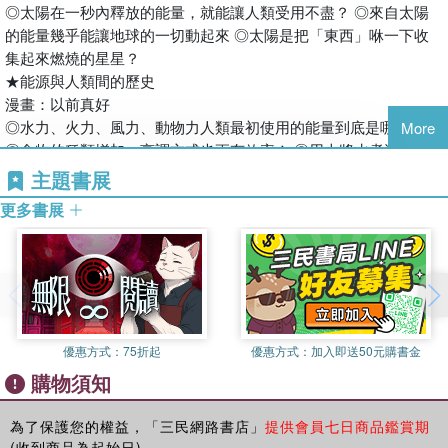
◎太陽在一秒內釋放的能量，就能讓人類受用不盡？ ◎來自太陽
──孫維新（《科學人》雜誌總編輯）
的能量幾乎能讓地球的一切動起來 ◎太陽是把「東西」咻一下收
集起來燃燒的星星？
這個歷久不衰的經典漫畫原本只談大雄這個魯蛇、他身邊的糟糕朋
★能源與人類間的歷史
友，還有哆啦A夢這個高科技未來小幫手之間愛與友情的故事，但
漫畫：以前真好
是自1994年起，哆啦A夢不只開始幫助大雄，還開始教導小朋友整
◎水力、火力、風力、動物力人類最初使用的能量到底是哪個？
More
套的知識。【哆啦A夢科學任意門】這套作品不只由主角口中告知
◎食物的種類增加，烹調方式也更有效率！ ◎用火將水煮沸後可
知識，還能提示讀者觀察與思考的重要性，並反映科學進展與地球
以做出很厲害的事！
主題書展
環境現況，使我衷心推薦這套書給大人和小朋友。
★電力與能源
──顏聖紘（國立中山大學生物科學系副教授）
更多書展
漫畫：超級電池
◎電力到底是什麼？ ◎為什麼電池可以儲存電力？ ◎電力與磁鐵
科學影響生活，生活連結科學；從生活經驗或故事來認識科學，是
間關係匪淺？ ◎有辦法更有效的使用電力嗎？
學習科學的最佳途徑，而這套【哆啦A夢科學任意門】系列，正是
★能量的真相
相當具有趣味與特色的科普作品。
漫畫：電動滑雪仗
本系列以家喻戶曉的哆啦A夢漫畫導入生活中的科學現象，並帶出
◎「能量」究竟是什麼？ ◎能量真的會出現變化嗎？ ◎能量並不
科學問題，再以圖文並茂的方式探索各項科學原理與知識。全系列
優惠方式：
75折起
優惠方式：
加入即送50元購書金
是無所不能的魔法！
各個主題依中小學生的知識背景與先備經驗，深入淺出帶領讀者探
購物須知
★化學能量 漫畫：情感能量罐
索科學殿堂，讀起來趣味無窮又充滿驚奇。
◎原子、分子，都擁有不為人知的能量？ ◎出乎意料的深奧，一
此外，編撰者與審訂者相當用心，在每個主題後記寫下給讀者的心
窺熱能的神祕面紗！ ◎有不需要使用能量的機械嗎？
為了保護您的權益，「三民網路書店」
提供會員七日商品鑑賞期
情物語與分享，生動有趣。期盼讀者能透過此系列打開視野，用微
(收到商品為起始日)。