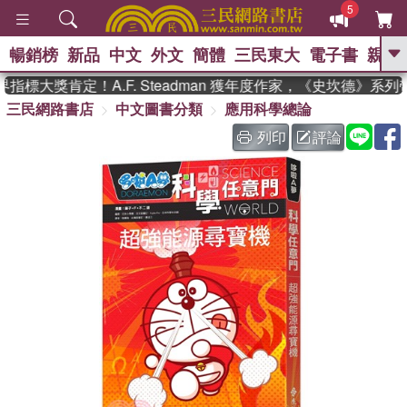
5
暢銷榜
新品
中文
外文
簡體
三民東大
電子書
親子
GO
標大獎肯定！A.F. Steadman 獲年度作家，《史坎德》系列
三民網路書店
中文圖書分類
應用科學總論
、
、
熱搜：
東野圭吾
The Odyssey
、
、
父親節
如果歷史是一群喵
暑期
列印
評論
、
、
推薦
國際布克獎 臺灣漫遊錄
方
、
、
念華
台灣的李登輝時代
數學女
、
孩：黎曼猜想
偉大的迷走神經