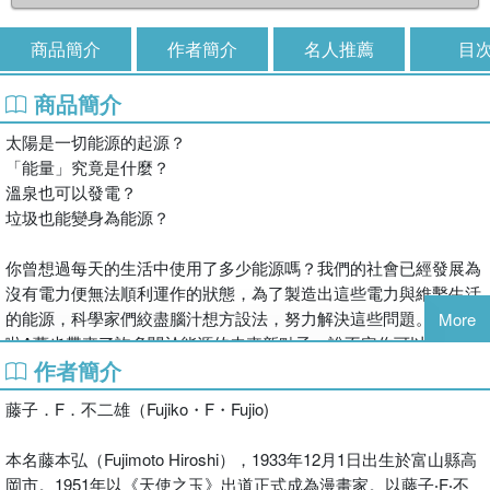
商品簡介
作者簡介
名人推薦
目
商品簡介
太陽是一切能源的起源？
「能量」究竟是什麼？
溫泉也可以發電？
垃圾也能變身為能源？
你曾想過每天的生活中使用了多少能源嗎？我們的社會已經發展為
沒有電力便無法順利運作的狀態，為了製造出這些電力與維繫生活
的能源，科學家們絞盡腦汁想方設法，努力解決這些問題。其實哆
More
啦A夢也帶來了許多關於能源的未來新點子，說不定你可以因此受
作者簡介
到啟發，成為未來的超強能源專家。
藤子．F．不二雄（Fujiko・F・Fujio)
本名藤本弘（Fujimoto Hiroshi），1933年12月1日出生於富山縣高
【系列特色】
岡市。1951年以《天使之玉》出道正式成為漫畫家。以藤子‧F‧不