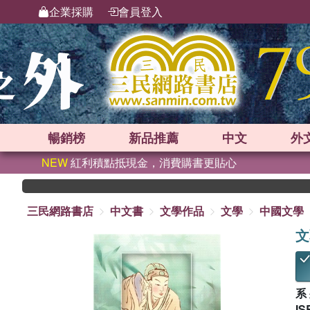
企業採購
會員登入
暢銷榜
新品
推薦
中文
外
NEW
紅利積點抵現金，消費購書更貼心
三民網路書店
中文書
文學作品
文學
中國文學
文
系
IS