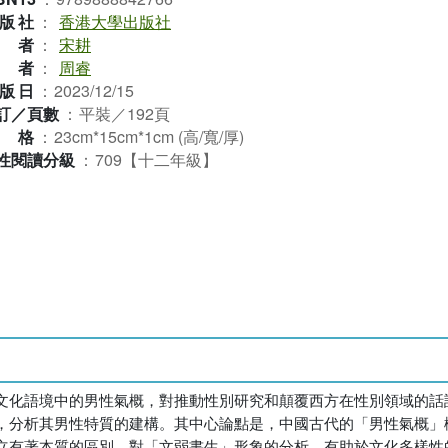
版社
：
香港大學出版社
作者
：
宋耕
譯者
：
周睿
版日
：
2023/12/15
訂／頁數
：
平裝／192頁
規格
：
23cm*15cm*1cm (高/寬/厚)
性閱讀分級
：
709【十二年級】
文化語境中的男性氣概，對推動性別研究和顛覆西方在性別領域的話
，分析其男性特質的建構。其中心論點是，中國古代的「男性氣概」
立有著本質的區別。對「文弱書生」形象的分析，有助於文化多樣性