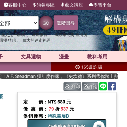
客服中心
領券專區
藝文講座
學習平台
進階搜尋
GO
、
、
果歷史是一群喵
暑期推薦
國際布克獎 臺灣漫
、
黎曼猜想
偉大的迷走神經
子
文具選物
漫畫
教科考用
165反詐騙
. Steadman 獲年度作家，《史坎德》系列帶你踏上熱血奇幻
列印
評論
概
定價
：NT$ 680 元
優惠價
：
79
折
537
元
促銷優惠
：
特殊書展B
領券後再享88折起
領