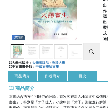
出
出
裝
滿額折
適
大學出版社
：
大學出版品
香港大學
中文圖書分類
：
中國文學論文集
商品簡介
作者簡介
目次
商品簡介
本書結合西方性別研究的理論，首次客觀深入地闡述中國傳統
書生」，特別是「才子佳人」小說中的「才子」形象進行解讀
出來的，而不是與女性相對立的，這與西方文化的男女二元對