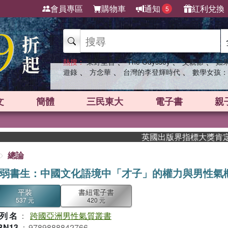
會員專區
購物車
通知
紅利兌換
5
、
、
、
熱搜：
東野圭吾
The Odyssey
父親節
如
、
、
、
遊錄
方念華
台灣的李登輝時代
數學女孩：
文
簡體
三民東大
電子書
親
英國出版界指標大獎肯定！A.F
總論
弱書生：中國文化語境中「才子」的權力與男性氣
平裝
書紐電子書
537 元
420 元
列名
：
跨國亞洲男性氣質叢書
BN13
：
9789888842766