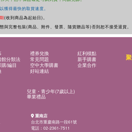
以獲得最快的取貨速度。
期
(收到商品為起始日)。
態與完整包裝(商品、附件、發票、隨貨贈品等)否則恕不接受退貨。
募
禮券兌換
紅利積點
聚
書館分類法
常見問題
新手購書
購/編目
空中大學購書
企業合作
換
好站連結
兒童・青少年(7歲以上)
畢業禮品
重南店
號
台北市重慶南路一段61號
電話：02-2361-7511