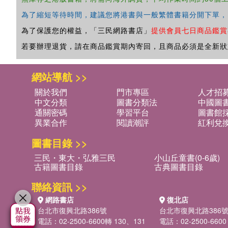
為了縮短等待時間，建議您將港書與一般繁體書籍分開下單，
為了保護您的權益，「三民網路書店」
提供會員七日商品鑑賞
若要辦理退貨，請在商品鑑賞期內寄回，且商品必須是全新狀
網站導航 >>
關於我們
門市專區
人才招
中文分類
圖書分類法
中國圖
通關密碼
學習平台
圖書館採
異業合作
閱讀潮評
紅利兌
圖書目錄 >>
三民・東大・弘雅三民
小山丘童書(0-6歲)
古籍圖書目錄
古典圖書目錄
聯絡資訊 >>
網路書店
復北店
台北市復興北路386號
台北市復興北路386
電話：02-2500-6600轉 130、131
電話：02-2500-6600