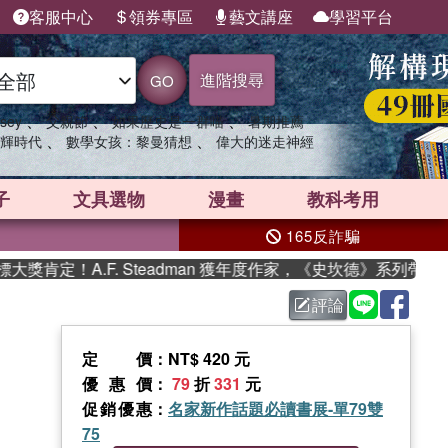
客服中心
領券專區
藝文講座
學習平台
進階搜尋
GO
、
、
、
sey
父親節
如果歷史是一群喵
暑期推薦
、
、
輝時代
數學女孩：黎曼猜想
偉大的迷走神經
子
文具選物
漫畫
教科考用
165反詐騙
.F. Steadman 獲年度作家，《史坎德》系列帶你踏上熱血奇
評論
定價
：NT$ 420 元
優惠價
：
79
折
331
元
促銷優惠
：
名家新作話題必讀書展-單79雙
75