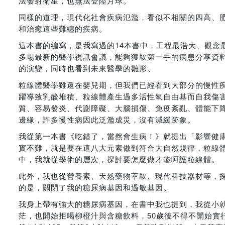
法發射衛星，也無法登陸月球。
同樣的道理，現代化社會疾病氾濫，看似不相關的四高、
和治癒這些難纏的疾病。
這本書的編寫，是我寫過的14本書中，工程最浩大、觀念
多場最新的醫學視訊會議，能夠獲取第一手的病患分享資料
的演變，同時也看到未來醫學的雛形。
粒線體醫學雖還在嬰兒期，但我們已經看到大部分的慢性
躍導致乳酸堆積、粒線體產生過多活性氧自由基而自我傷
質、容易發炎、代謝障礙、大腦損傷、免疫紊亂、體能下
邊緣，許多慢性病因此泛濫成災，沒有減緩跡象。
我從第一本書《吃錯了，當然會生病！》就提出「影響健
實不難，就是要在這八大元素做到符合大自然規律，粒線
中，我就從學術的層次，探討要怎麼做才能呵護粒線體。
此外，我也從營養素、天然藥物萃取、現代科技器材等，
的是，關閉了我的糖尿病基因和過敏基因。
我身上帶有強大的糖尿病基因，在書中我也提到，我從小就
茫，也開始拒喝柳橙汁與含糖飲料，50歲後不得不開始實