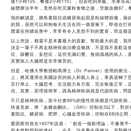
後1小時125，餐後2小時110），但若吃到米飯、水果等高
線體療法半年，竟然在吃完澱粉食物之後，空腹血糖87，餐後
我的解讀是，胰島素阻抗或糖尿病起因是粒線體損傷，藉由
的我，居然可以和狗每天生活在同一個屋簷下，即使在打
體還在持續改善中，常常有令人意想不到的驚喜，而這都
以上所說，都還不是本書最大的貢獻。幫助最大的是，我用
決定一輩子不再走精神疾病治療這條路，不是我不喜歡這
症、躁鬱症、妄想症，這些充滿幻覺、無病識感的病人，
其實病人大腦裡是非常痛苦的。
但是，哈佛大學教授帕瑪博士（Dr. Palmer）使用的療法
上，將其運用在美國診所的病人和親人身上，果真逆轉了
言行舉止、大腦思考、生活能力各方面，完全恢復正常，
信。其實，原理很簡單，因為精神疾病就是代謝疾病，問
不只是精神疾病，當今社會90%的慢性疾病都是代謝疾病
快速見效，將「血糖血酮比」（GKI）控制在3以下，對
素阻抗、糖尿病、肥胖、心腦血管疾病；控制在6到9之間
愛因斯坦曾在1937年說過：「創造一個新理論，不像夷
前未曾料想到的連結。」今天，許多養生保健法、另類療