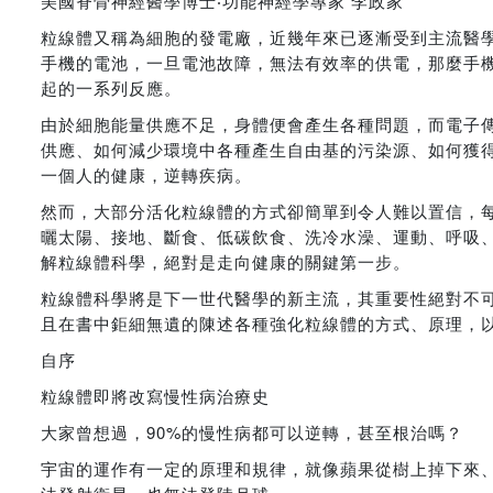
美國脊骨神經醫學博士‧功能神經學專家 李政家
粒線體⼜稱為細胞的發電廠，近幾年來已逐漸受到主流醫
⼿機的電池，一旦電池故障，無法有效率的供電，那麼⼿
起的⼀系列反應。
由於細胞能量供應不⾜，身體便會產⽣各種問題，而電⼦傳
供應、如何減少環境中各種產⽣⾃由基的污染源、如何獲
⼀個⼈的健康，逆轉疾病。
然⽽，⼤部分活化粒線體的⽅式卻簡單到令⼈難以置信，
曬太陽、接地、斷食、低碳飲食、洗冷⽔澡、運動、呼吸
解粒線體科學，絕對是⾛向健康的關鍵第⼀步。
粒線體科學將是下⼀世代醫學的新主流，其重要性絕對不
且在書中鉅細無遺的陳述各種強化粒線體的⽅式、原理，
自序
粒線體即將改寫慢性病治療史
大家曾想過，90%的慢性病都可以逆轉，甚至根治嗎？
宇宙的運作有一定的原理和規律，就像蘋果從樹上掉下來