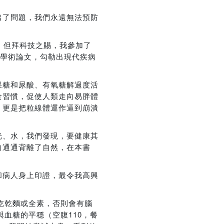
出了問題，我們永遠無法預防
，但拜科技之賜，我參加了
篇學術論文，勾勒出現代疾病
果糖和尿酸、有氧糖解過度活
食習慣，促使人類走向易胖體
，更是把粒線體運作逼到崩潰
光、水，我們發現，要健康其
向通通背離了自然，在本書
和病人身上印證，最令我高興
吃乾麵或全素，否則會有腦
血糖的平穩（空腹110，餐