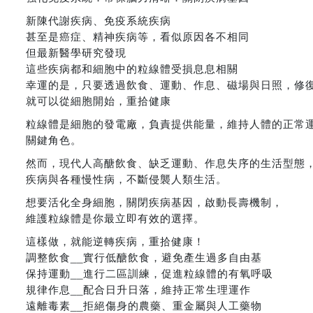
新陳代謝疾病、免疫系統疾病
甚至是癌症、精神疾病等，看似原因各不相同
但最新醫學研究發現
這些疾病都和細胞中的粒線體受損息息相關
幸運的是，只要透過飲食、運動、作息、磁場與日照，修
就可以從細胞開始，重拾健康
粒線體是細胞的發電廠，負責提供能量，維持人體的正常
關鍵角色。
然而，現代人高醣飲食、缺乏運動、作息失序的生活型態
疾病與各種慢性病，不斷侵襲人類生活。
想要活化全身細胞，關閉疾病基因，啟動長壽機制，
維護粒線體是你最立即有效的選擇。
這樣做，就能逆轉疾病，重拾健康！
調整飲食__實行低醣飲食，避免產生過多自由基
保持運動__進行二區訓練，促進粒線體的有氧呼吸
規律作息__配合日升日落，維持正常生理運作
遠離毒素__拒絕傷身的農藥、重金屬與人工藥物