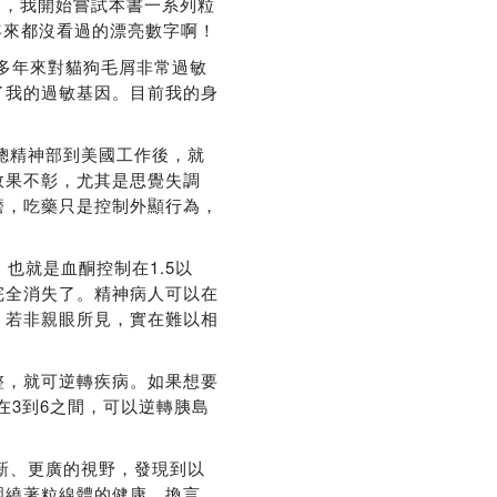
7月，我開始嘗試本書一系列粒
0年來都沒看過的漂亮數字啊！
十多年來對貓狗毛屑非常過敏
了我的過敏基因。目前我的身
總精神部到美國工作後，就
效果不彰，尤其是思覺失調
磨，吃藥只是控制外顯行為，
，也就是血酮控制在1.5以
完全消失了。精神病人可以在
，若非親眼所見，實在難以相
整，就可逆轉疾病。如果想要
在3到6之間，可以逆轉胰島
新、更廣的視野，發現到以
圍繞著粒線體的健康，換言