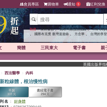
會員專區
購物車
通知
紅利兌換
5
、
、
熱搜：
東野圭吾
高希均教授回憶錄
The Odys
、
、
、
國際布克獎 臺灣漫遊錄
方念華
台灣的李登
文
簡體
三民東大
電子書
親
英國出版界指標大獎肯定！A
西法醫學
內科
新粒線體，根治慢性病
平裝
書紐電子書
331 元
294 元
列名
：
好身體
BN13
：
9786267299449