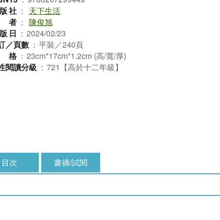
版社
：
天下生活
作者
：
陳俊旭
版日
：
2024/02/23
訂／頁數
：
平裝／240頁
規格
：
23cm*17cm*1.2cm (高/寬/厚)
性閱讀分級
：
721【高於十二年級】
目次
書摘/試閱