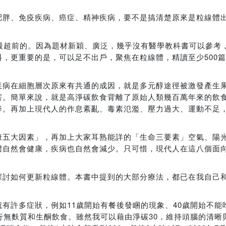
肥胖、免疫疾病、癌症、精神疾病，要不是搞清楚原來是粒線體
最超前的。因為題材新穎、廣泛，幾乎沒有醫學教科書可以參考
，更重要的是，可以足不出戶，聚焦在粒線體，精讀至少500
疾病在細胞層次原來有共通的成因，就是多元醇途徑被激發產生
害。簡單來說，就是高淨碳飲食背離了原始人類幾百萬年來的飲
降。再加上現代人的作息紊亂、毒素氾濫、壓力過大、運動不足
康五大因素」，再加上大家耳熟能詳的「生命三要素」空氣、陽
體自然會健康，疾病也自然會減少。只可惜，現代人在這八個面
探討如何更新粒線體。本書中提到的大部分療法，都已在我自己
有許多症狀，例如11歲開始有餐後發睏的現象、40歲開始不能
行無麩質和生酮飲食。雖然我可以藉由淨碳30，維持頭腦的清晰與