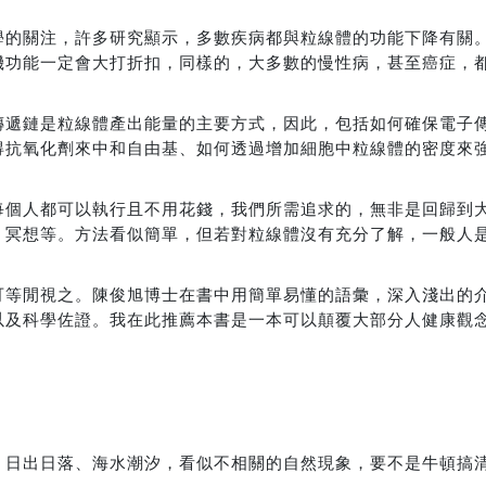
學的關注，許多研究顯⽰，多數疾病都與粒線體的功能下降有關
機功能⼀定會⼤打折扣，同樣的，⼤多數的慢性病，甚⾄癌症，
遞鏈是粒線體產出能量的主要⽅式，因此，包括如何確保電⼦傳
得抗氧化劑來中和⾃由基、如何透過增加細胞中粒線體的密度來
每個⼈都可以執⾏且不⽤花錢，我們所需追求的，無非是回歸到
、冥想等。方法看似簡單，但若對粒線體沒有充分了解，⼀般⼈
可等閒視之。陳俊旭博士在書中⽤簡單易懂的語彙，深入淺出的
以及科學佐證。我在此推薦本書是⼀本可以顛覆⼤部分⼈健康觀
、日出日落、海水潮汐，看似不相關的自然現象，要不是牛頓搞