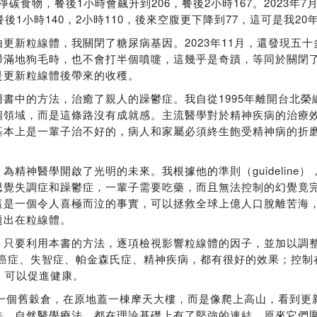
淨碳食物，餐後1小時會飆升到206，餐後2小時167。2023年
1小時140，2小時110，後來空腹更下降到77，這可是我2
更新粒線體，我關閉了糖尿病基因。2023年11月，還發現五
掃滿地狗毛時，也不會打半個噴嚏，這幾乎是奇蹟，等同於關閉
是更新粒線體後帶來的收穫。
書中的方法，治癒了親人的躁鬱症。我自從1995年離開台北榮
個領域，而是這條路沒有成就感。主流醫學對於精神疾病的治療
基本上是一輩子治不好的，病人和家屬必須終生飽受精神病的折
，為精神醫學開啟了光明的未來。我根據他的準則（guideline）
思覺失調症和躁鬱症，一輩子需要吃藥，而且無法控制的幻覺竟
這是一個令人喜極而泣的事實，可以拯救全球上億人口脫離苦海
題出在粒線體。
，只要利用本書的方法，逐項檢視影響粒線體的因子，並加以調
於癌症、失智症、帕金森氏症、精神疾病，都有很好的效果；控制
，可以促進健康。
平一個舊穀倉，在原地蓋一棟摩天大樓，而是像爬上高山，看到更
法、自然醫學療法，都在理論基礎上有了堅強的連結，原來它們