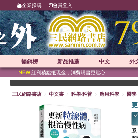
企業採購
會員登入
暢銷榜
新品
推薦
中文
外
NEW
紅利積點抵現金，消費購書更貼心
三民網路書店
中文書
科學‧科普
應用科學
醫學
更
系
IS