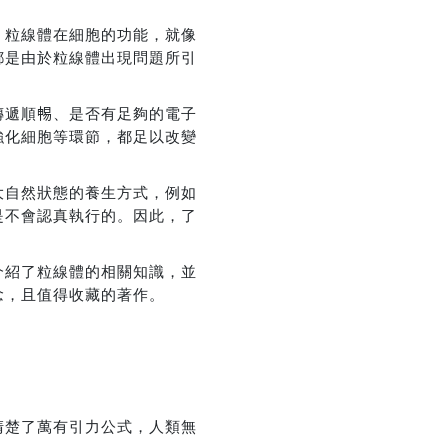
。粒線體在細胞的功能，就像
都是由於粒線體出現問題所引
優惠方式：
熱賣中
遞順𣈱、是否有⾜夠的電⼦
強化細胞等環節，都⾜以改變
⼤⾃然狀態的養⽣⽅式，例如
是不會認真執⾏的。因此，了
介紹了粒線體的相關知識，並
念，且值得收藏的著作。
清楚了萬有引力公式，人類無