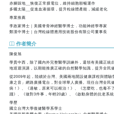
赤腳踩地__恢復正常膜電位，維持細胞順暢運作
多曬太陽__促進血液循環，提升粒線體產能，減緩老化
專業推薦
李政家博士｜美國脊骨神經醫學博士．功能神經學專家
鄭漢中博士｜台灣粒線體應用技術股份有限公司董事長
作者簡介
陳俊旭
學貫中西，除了國內外完整醫學訓練外，還領有美國正統
地巡迴演講，以期能推廣正確的自然醫學知識，提升全民
從2009年起，陸續於台灣、美國兩地開設健康課程與體驗
康之音」網路廣播電台，對全球華人廣播。現任台灣全民健
病！》、《過敏，原來可以根治！》、《怎麼吃，也毒不
踐》、《做對3件事，年輕20歲》、《啟動身體的抗老系
學歷
國立台灣大學復健醫學系學士
美國巴斯帝爾大學（Bastyr University）自然醫學博士