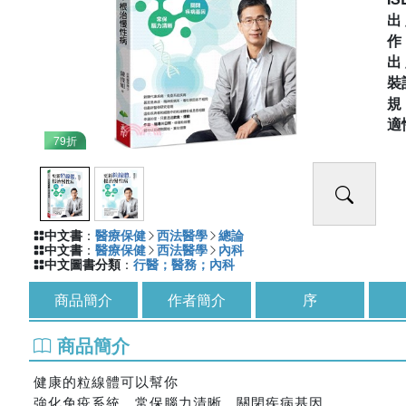
出
出
裝
適
79折
中文書
：
醫療保健
西法醫學
總論
中文書
：
醫療保健
西法醫學
內科
中文圖書分類
：
行醫；醫務；內科
商品簡介
作者簡介
序
商品簡介
健康的粒線體可以幫你
強化免疫系統．常保腦力清晰．關閉疾病基因