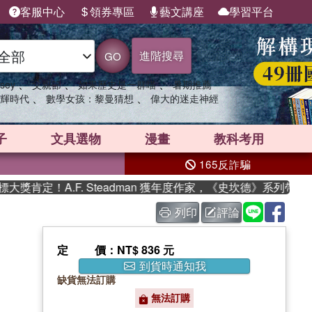
客服中心
領券專區
藝文講座
學習平台
進階搜尋
GO
、
、
、
sey
父親節
如果歷史是一群喵
暑期推薦
、
、
輝時代
數學女孩：黎曼猜想
偉大的迷走神經
子
文具選物
漫畫
教科考用
165反詐騙
定！A.F. Steadman 獲年度作家，《史坎德》系列帶你踏
列印
評論
定價
：NT$ 836 元
到貨時通知我
缺貨無法訂購
無法訂購