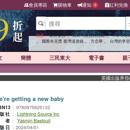
會員專區
購物車
通知
紅利兌換
5
、
、
熱搜：
東野圭吾
高希均教授回憶錄
The Odys
、
、
、
國際布克獎 臺灣漫遊錄
方念華
台灣的李登
文
簡體
三民東大
電子書
親
英國出版界指標大獎肯
're getting a new baby
BN13
：
9780975625132
版社
：
Lightning Source Inc
作者
：
Yasmin Bastouil
版日
：
2024/04/01