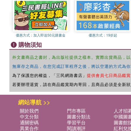
優惠方式：
加入即送50元購書金
優惠方式：
19折起
購物須知
外文書商品之書封，為出版社提供之樣本。實際出貨商品，以
無庫存之商品，在您完成訂單程序之後，將以空運的方式為你
為了保護您的權益，「三民網路書店」
提供會員七日商品鑑賞
若要辦理退貨，請在商品鑑賞期內寄回，且商品必須是全新狀
網站導航 >>
關於我們
門市專區
人才招
中文分類
圖書分類法
中國圖
通關密碼
學習平台
圖書館採
異業合作
閱讀潮評
紅利兌