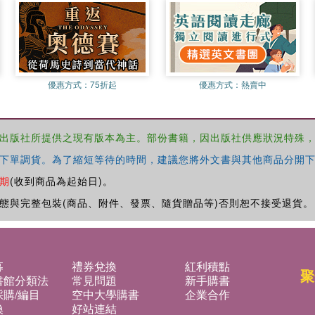
優惠方式：
75折起
優惠方式：
熱賣中
出版社所提供之現有版本為主。部份書籍，因出版社供應狀況特殊
下單調貨。為了縮短等待的時間，建議您將外文書與其他商品分開下
期
(收到商品為起始日)。
態與完整包裝(商品、附件、發票、隨貨贈品等)否則恕不接受退貨。
募
禮券兌換
紅利積點
聚
書館分類法
常見問題
新手購書
購/編目
空中大學購書
企業合作
換
好站連結