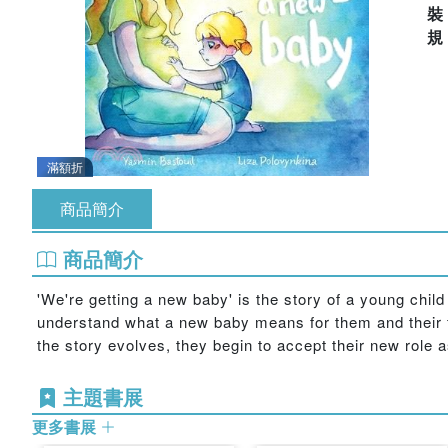
滿額折
商品簡介
商品簡介
'We're getting a new baby' is the story of a young child
understand what a new baby means for them and their fa
the story evolves, they begin to accept their new role a
主題書展
更多書展