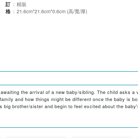
裝訂
：
精裝
規格
：
21.6cm*21.6cm*0.6cm (高/寬/厚)
 awaiting the arrival of a new baby/sibling. The child asks a
mily and how things might be different once the baby is bor
s big brother/sister and begin to feel excited about the baby'