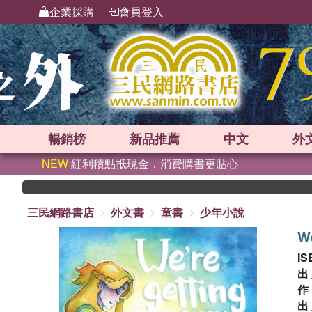
企業採購
會員登入
暢銷榜
新品
推薦
中文
外
NEW
紅利積點抵現金，消費購書更貼心
三民網路書店
外文書
童書
少年小說
We
IS
出
出