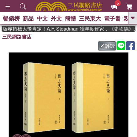
5
暢銷榜
新品
中文
外文
簡體
三民東大
電子書
親子
GO
版界指標大獎肯定！A.F. Steadman 獲年度作家，《史坎德
三民網路書店
、
熱搜：
東野圭吾
高希均教授回憶錄
、
、
、
The Odyssey
父親節
花開錦
評論
、
、
、
繡
暑期推薦
方念華
台灣的
、
李登輝時代
數學女孩：黎曼猜想
、
、
偉大的迷走神經
如果歷史是一
、
群喵
臺灣漫遊錄