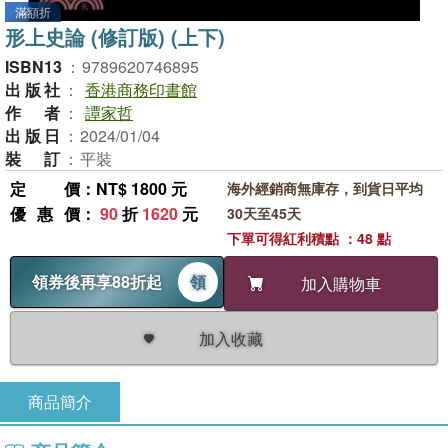
滿額折
形上史論 (修訂版) (上下)
ISBN13
：
9789620746895
出版社
：
香港商務印書館
作者
：
譚家哲
出版日
：
2024/01/04
裝訂
：
平裝
定價
：NT$ 1800 元
海外經銷商無庫存，到貨日平均
優惠價
：
90
折
1620
元
30天至45天
下單可得紅利積點 ：48 點
領券後再享88折起
領
加入購物車
加入收藏
商品簡介