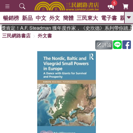
5
暢銷榜
新品
中文
外文
簡體
三民東大
電子書
親子
GO
定！A.F. Steadman 獲年度作家，《史坎德》系列帶你踏上
三民網路書店
外文書
、
、
熱搜：
東野圭吾
The Odyssey
、
、
、
父親節
花開錦繡
暑期推薦
評論
、
、
方念華
台灣的李登輝時代
數學
、
女孩：黎曼猜想
偉大的迷走神經
、
、
如果歷史是一群喵
臺灣漫遊錄