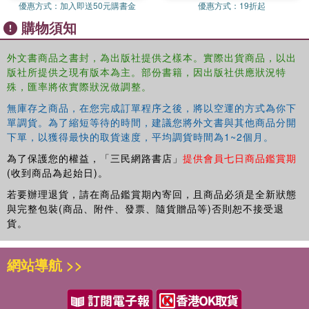
優惠方式：
加入即送50元購書金
優惠方式：
19折起
among the major powers?
購物須知
Using an interdisciplinary approach, the author discusses
issues of economic policy, international relations and
外文書商品之書封，為出版社提供之樣本。實際出貨商品，以出
politics, economic and political integration, as well as the
版社所提供之現有版本為主。部份書籍，因出版社供應狀況特
effects of global and regional institutions, and priorities in
殊，匯率將依實際狀況做調整。
bilateral development cooperation, demonstrating how
無庫存之商品，在您完成訂單程序之後，將以空運的方式為你下
policies are shaped by the interaction between small
單調貨。為了縮短等待的時間，建議您將外文書與其他商品分開
states (small powers) and large states (great powers).
下單，以獲得最快的取貨速度，平均調貨時間為1~2個月。
為了保護您的權益，「三民網路書店」
提供會員七日商品鑑賞期
(收到商品為起始日)。
若要辦理退貨，請在商品鑑賞期內寄回，且商品必須是全新狀態
與完整包裝(商品、附件、發票、隨貨贈品等)否則恕不接受退
貨。
網站導航 >>