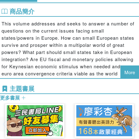
商品簡介
This volume addresses and seeks to answer a number of
questions on the current issues facing small
states/powers in Europe. How can small European states
survive and prosper within a multipolar world of great
powers? What part should small states take in European
integration? Are EU fiscal and monetary policies allowing
for Keynesian economic stimulus when needed and are
More
euro area convergence criteria viable as the world
recovers from the COVID-19 crisis? Are small state
主題書展
alliances within the EU useful to counterbalance the
influence of the larger EU member states? How far should
更多書展
EU and NATO expansion go? Should it include countries
such as Ukraine? Can the EU rely on US leadership of
NATO for its security? How should small states relate to
great powers seeking to influence Europe, most notably
the US, the People's Republic of China and the Russian
Federation? Do smaller states need to choose a single ally