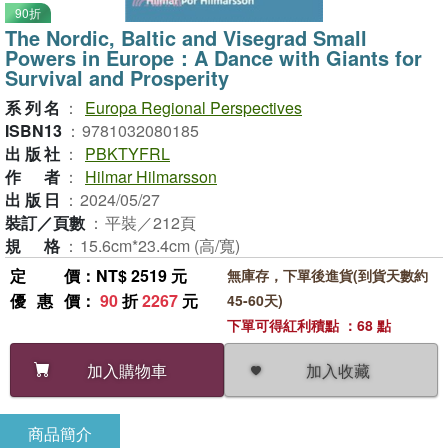
90折
The Nordic, Baltic and Visegrad Small
Powers in Europe：A Dance with Giants for
Survival and Prosperity
系列名
：
Europa Regional Perspectives
ISBN13
：
9781032080185
出版社
：
PBKTYFRL
作者
：
Hilmar Hilmarsson
出版日
：
2024/05/27
裝訂／頁數
：
平裝／212頁
規格
：
15.6cm*23.4cm (高/寬)
定價
：NT$ 2519 元
無庫存，下單後進貨(到貨天數約
優惠價
：
90
折
2267
元
45-60天)
下單可得紅利積點 ：68 點
加入收藏
加入購物車
商品簡介