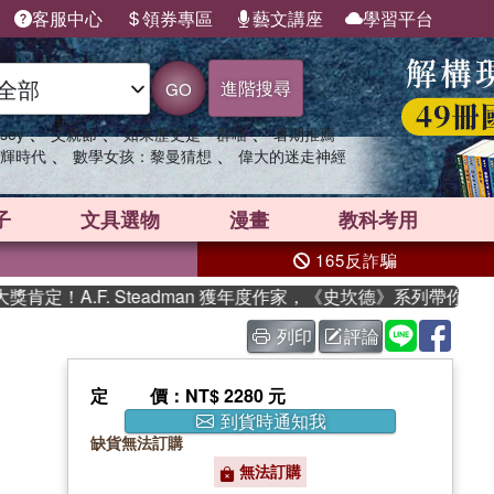
客服中心
領券專區
藝文講座
學習平台
進階搜尋
GO
、
、
、
sey
父親節
如果歷史是一群喵
暑期推薦
、
、
輝時代
數學女孩：黎曼猜想
偉大的迷走神經
子
文具選物
漫畫
教科考用
165反詐騙
！A.F. Steadman 獲年度作家，《史坎德》系列帶你踏上熱
列印
評論
定價
：NT$ 2280 元
到貨時通知我
缺貨無法訂購
無法訂購