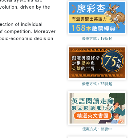
olution, driven by the
ction of individual
 of competition. Moreover
 socio-economic decision
優惠方式：
19折起
優惠方式：
75折起
優惠方式：
熱賣中