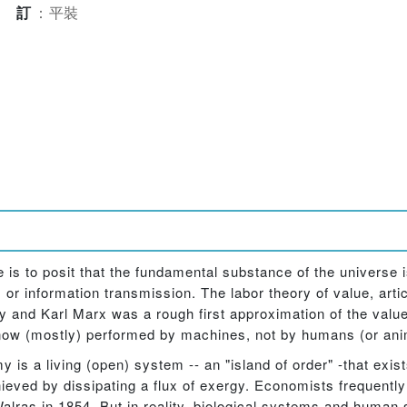
裝訂
：
平裝
e is to posit that the fundamental substance of the universe 
 or information transmission. The labor theory of value, arti
and Karl Marx was a rough first approximation of the value
s now (mostly) performed by machines, not by humans (or ani
is a living (open) system -- an "island of order" -that exist
eved by dissipating a flux of exergy. Economists frequentl
Walras in 1854. But in reality, biological systems and human