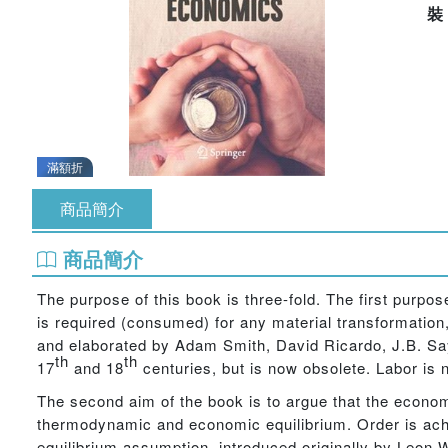
滿額折
商品簡介
商品簡介
The purpose of this book is three-fold. The first purpos
is required (consumed) for any material transformation,
and elaborated by Adam Smith, David Ricardo, J.B. Say 
th
th
17
and 18
centuries, but is now obsolete. Labor i
The second aim of the book is to argue that the economy 
thermodynamic and economic equilibrium. Order is achi
equilibrium assumption, introduced originally by Leon 