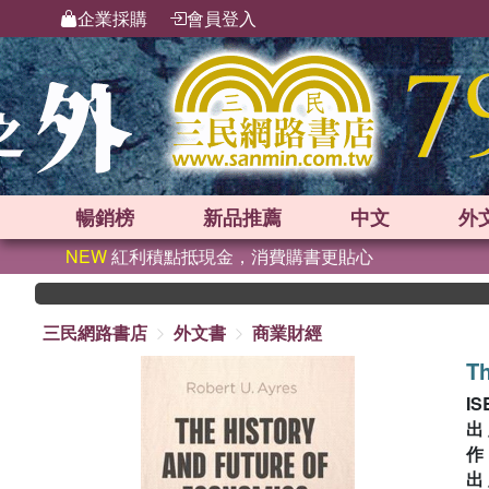
企業採購
會員登入
暢銷榜
新品
推薦
中文
外
NEW
紅利積點抵現金，消費購書更貼心
三民網路書店
外文書
商業財經
Th
IS
出
出