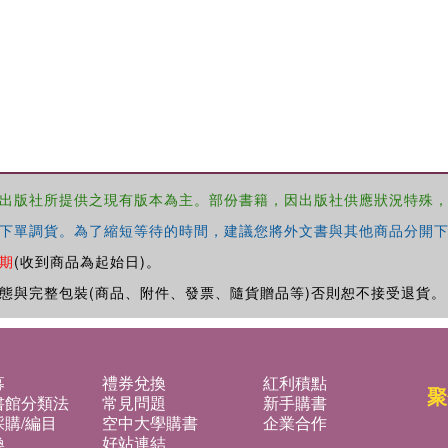
出版社所提供之現有版本為主。部份書籍，因出版社供應狀況特殊
下單調貨。為了縮短等待的時間，建議您將外文書與其他商品分開下
期
(收到商品為起始日)。
態與完整包裝(商品、附件、發票、隨貨贈品等)否則恕不接受退貨。
募
禮券兌換
紅利積點
聚
書館分類法
常見問題
新手購書
購/編目
空中大學購書
企業合作
換
好站連結