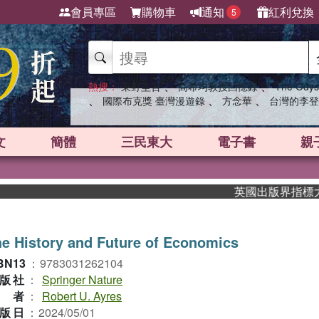
會員專區
購物車
通知
紅利兌換
5
、
、
熱搜：
東野圭吾
高希均教授回憶錄
The Odys
、
、
、
國際布克獎 臺灣漫遊錄
方念華
台灣的李登
文
簡體
三民東大
電子書
親
英國出版界指標大獎肯定
e History and Future of Economics
BN13
：
9783031262104
版社
：
Springer Nature
作者
：
Robert U. Ayres
版日
：
2024/05/01