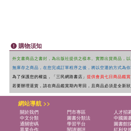
購物須知
外文書商品之書封，為出版社提供之樣本。實際出貨商品，以
無庫存之商品，在您完成訂單程序之後，將以空運的方式為你
為了保護您的權益，「三民網路書店」
提供會員七日商品鑑賞
若要辦理退貨，請在商品鑑賞期內寄回，且商品必須是全新狀
網站導航 >>
關於我們
門市專區
人才招
中文分類
圖書分類法
中國圖
通關密碼
學習平台
圖書館採
異業合作
閱讀潮評
紅利兌