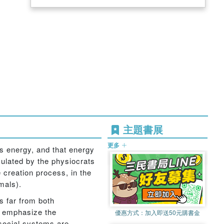
主題書展
更多
is energy, and that energy
culated by the physiocrats
 creation process, in the
mals).
s far from both
y emphasize the
優惠方式：
加入即送50元購書金
 social systems are